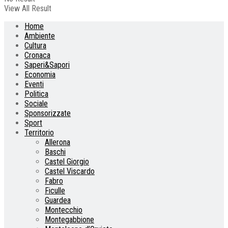
View All Result
Home
Ambiente
Cultura
Cronaca
Saperi&Sapori
Economia
Eventi
Politica
Sociale
Sponsorizzate
Sport
Territorio
Allerona
Baschi
Castel Giorgio
Castel Viscardo
Fabro
Ficulle
Guardea
Montecchio
Montegabbione