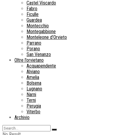
Castel Viscardo
Fabro
Ficulle
Guardea
Montecchio
Montegabbione
Monteleone d’Orvieto
Parrano
Porano
San Venanzo
Oltre l’orvietano
Acquapendente
Alviano
Amelia
Bolsena
Lugnano
Narni
Terni
Perugia
Viterbo
Archivio
No Result