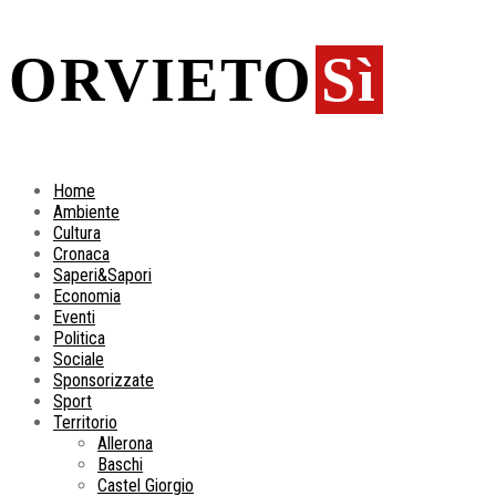
ORVIETO
Sì
Home
Ambiente
Cultura
Cronaca
Saperi&Sapori
Economia
Eventi
Politica
Sociale
Sponsorizzate
Sport
Territorio
Allerona
Baschi
Castel Giorgio