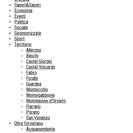
Saperi&Sapori
Economia
Eventi
Politica
Sociale
Sponsorizzate
Sport
Territorio
Allerona
Baschi
Castel Giorgio
Castel Viscardo
Fabro
Ficulle
Guardea
Montecchio
Montegabbione
Monteleone d’Orvieto
Parrano
Porano
San Venanzo
Oltre l’orvietano
Acquapendente