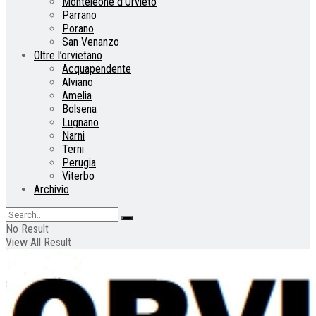
Monteleone d’Orvieto
Parrano
Porano
San Venanzo
Oltre l’orvietano
Acquapendente
Alviano
Amelia
Bolsena
Lugnano
Narni
Terni
Perugia
Viterbo
Archivio
No Result
View All Result