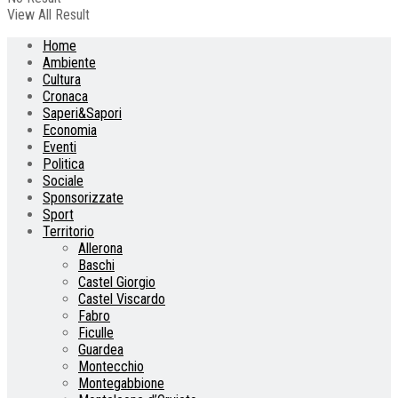
View All Result
Home
Ambiente
Cultura
Cronaca
Saperi&Sapori
Economia
Eventi
Politica
Sociale
Sponsorizzate
Sport
Territorio
Allerona
Baschi
Castel Giorgio
Castel Viscardo
Fabro
Ficulle
Guardea
Montecchio
Montegabbione