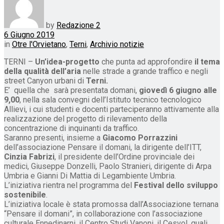
by
Redazione 2
6 Giugno 2019
in
Otre l'Orvietano
,
Terni
,
Archivio notizie
TERNI –
Un’idea-progetto
che punta ad approfondire
il tema
della qualità dell’aria
nelle strade a grande traffico e negli
street Canyon urbani di
Terni.
E’ quella che sarà presentata domani,
giovedì 6 giugno alle
9,00
, nella sala convegni dell’Istituto tecnico tecnologico
Allievi, i cui studenti e docenti parteciperanno attivamente alla
realizzazione del progetto di rilevamento della
concentrazione di inquinanti da traffico.
Saranno presenti, insieme a
Giacomo Porrazzini
dell’associazione Pensare il domani, la dirigente dell’ITT,
Cinzia Fabrizi
, il presidente dell’Ordine provinciale dei
medici, Giuseppe Donzelli, Paolo Stranieri, dirigente di Arpa
Umbria e Gianni Di Mattia di Legambiente Umbria.
L’iniziativa rientra nel programma del
Festival dello sviluppo
sostenibile
.
L’iniziativa locale è stata promossa dall’Associazione ternana
“Pensare il domani”, in collaborazione con l’associazione
culturale Ennedinarni, il Centro Studi Vanoni, il Cesvol, quali