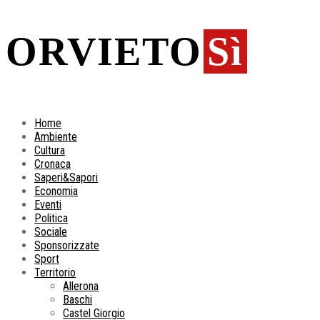
ORVIETO
Sì
Home
Ambiente
Cultura
Cronaca
Saperi&Sapori
Economia
Eventi
Politica
Sociale
Sponsorizzate
Sport
Territorio
Allerona
Baschi
Castel Giorgio