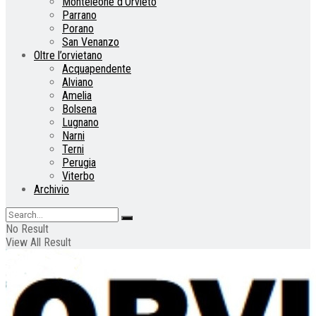
Monteleone d’Orvieto
Parrano
Porano
San Venanzo
Oltre l’orvietano
Acquapendente
Alviano
Amelia
Bolsena
Lugnano
Narni
Terni
Perugia
Viterbo
Archivio
No Result
View All Result