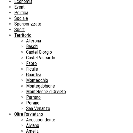
Economia
Eventi
Politica
Sociale
Sponsorizzate
Sport
Territorio
Allerona
Baschi
Castel Giorgio
Castel Viscardo
Fabro
Ficulle
Guardea
Montecchio
Montegabbione
Monteleone d’Orvieto
Parrano
Porano
San Venanzo
Oltre l’orvietano
Acquapendente
Alviano
Amelia