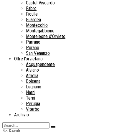
Castel Viscardo
Fabro
Ficulle
Guardea
Montecchio
Montegabbione
Monteleone d’Orvieto
Parrano
Porano
San Venanzo
Oltre l’orvietano
Acquapendente
Alviano
Amelia
Bolsena
Lugnano
Narni
Terni
Perugia
Viterbo
Archivio
No Result