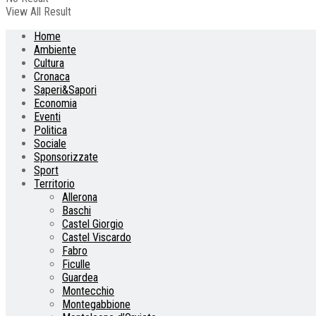
View All Result
Home
Ambiente
Cultura
Cronaca
Saperi&Sapori
Economia
Eventi
Politica
Sociale
Sponsorizzate
Sport
Territorio
Allerona
Baschi
Castel Giorgio
Castel Viscardo
Fabro
Ficulle
Guardea
Montecchio
Montegabbione