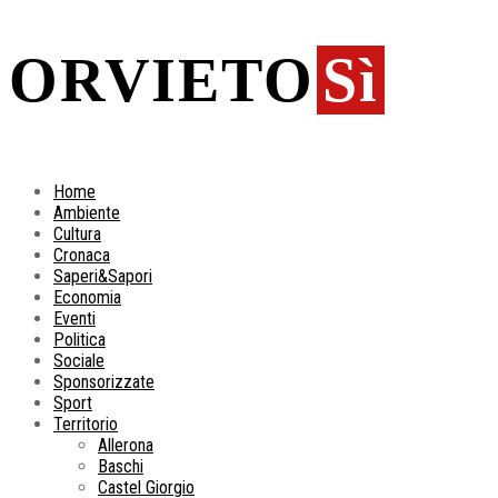
ORVIETO
Sì
Home
Ambiente
Cultura
Cronaca
Saperi&Sapori
Economia
Eventi
Politica
Sociale
Sponsorizzate
Sport
Territorio
Allerona
Baschi
Castel Giorgio