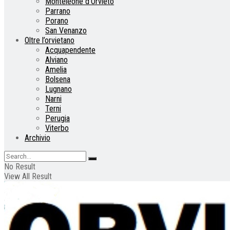
Monteleone d’Orvieto
Parrano
Porano
San Venanzo
Oltre l’orvietano
Acquapendente
Alviano
Amelia
Bolsena
Lugnano
Narni
Terni
Perugia
Viterbo
Archivio
No Result
View All Result