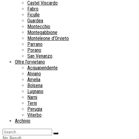
Castel Viscardo
Fabro
Ficulle
Guardea
Montecchio
Montegabbione
Monteleone d’Orvieto
Parrano
Porano
San Venanzo
Oltre l’orvietano
Acquapendente
Alviano
Amelia
Bolsena
Lugnano
Narni
Terni
Perugia
Viterbo
Archivio
No Result