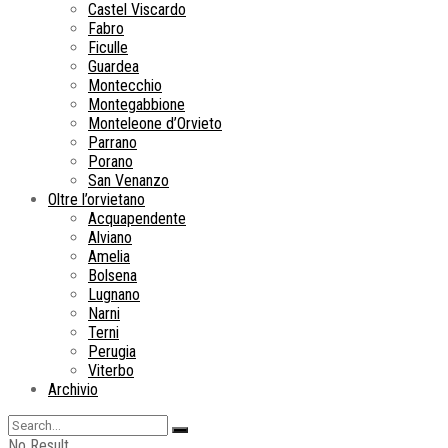
Castel Viscardo
Fabro
Ficulle
Guardea
Montecchio
Montegabbione
Monteleone d’Orvieto
Parrano
Porano
San Venanzo
Oltre l’orvietano
Acquapendente
Alviano
Amelia
Bolsena
Lugnano
Narni
Terni
Perugia
Viterbo
Archivio
No Result