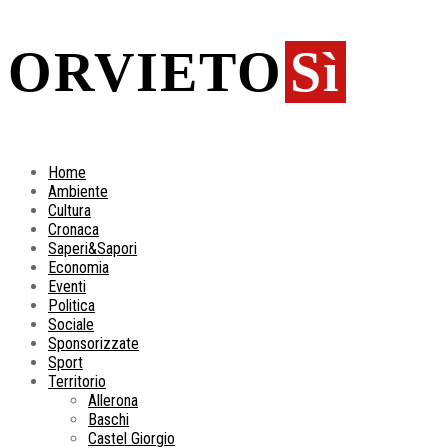
ORVIETO
Sì
Home
Ambiente
Cultura
Cronaca
Saperi&Sapori
Economia
Eventi
Politica
Sociale
Sponsorizzate
Sport
Territorio
Allerona
Baschi
Castel Giorgio