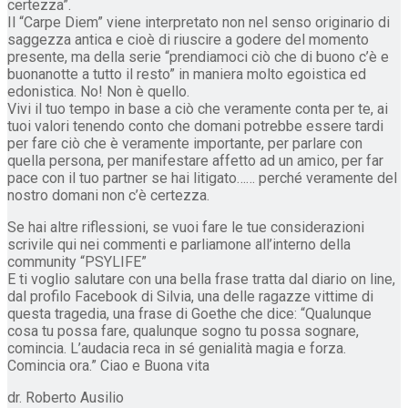
certezza”.
Il “Carpe Diem” viene interpretato non nel senso originario di
saggezza antica e cioè di riuscire a godere del momento
presente, ma della serie “prendiamoci ciò che di buono c’è e
buonanotte a tutto il resto” in maniera molto egoistica ed
edonistica. No! Non è quello.
Vivi il tuo tempo in base a ciò che veramente conta per te, ai
tuoi valori tenendo conto che domani potrebbe essere tardi
per fare ciò che è veramente importante, per parlare con
quella persona, per manifestare affetto ad un amico, per far
pace con il tuo partner se hai litigato…… perché veramente del
nostro domani non c’è certezza.
Se hai altre riflessioni, se vuoi fare le tue considerazioni
scrivile qui nei commenti e parliamone all’interno della
community “PSYLIFE”
E ti voglio salutare con una bella frase tratta dal diario on line,
dal profilo Facebook di Silvia, una delle ragazze vittime di
questa tragedia, una frase di Goethe che dice: “Qualunque
cosa tu possa fare, qualunque sogno tu possa sognare,
comincia. L’audacia reca in sé genialità magia e forza.
Comincia ora.” Ciao e Buona vita
dr. Roberto Ausilio