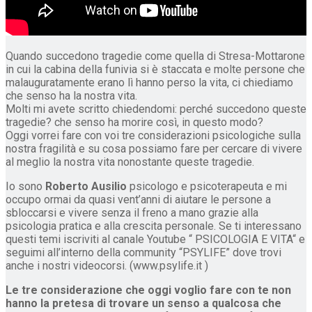
Quando succedono tragedie come quella di Stresa-Mottarone
in cui la cabina della funivia si è staccata e molte persone che
malauguratamente erano lì hanno perso la vita, ci chiediamo
che senso ha la nostra vita.
Molti mi avete scritto chiedendomi: perché succedono queste
tragedie? che senso ha morire così, in questo modo?
Oggi vorrei fare con voi tre considerazioni psicologiche sulla
nostra fragilità e su cosa possiamo fare per cercare di vivere
al meglio la nostra vita nonostante queste tragedie.
Io sono
Roberto Ausilio
psicologo e psicoterapeuta e mi
occupo ormai da quasi vent’anni di aiutare le persone a
sbloccarsi e vivere senza il freno a mano grazie alla
psicologia pratica e alla crescita personale. Se ti interessano
questi temi iscriviti al canale Youtube “ PSICOLOGIA E VITA“ e
seguimi all’interno della community “PSYLIFE” dove trovi
anche i nostri videocorsi. (www.psylife.it )
Le tre considerazione che oggi voglio fare con te non
hanno la pretesa di trovare un senso a qualcosa che