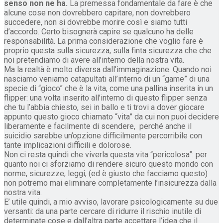
senso non ne ha.
La premessa fondamentale da fare è che
alcune cose non dovrebbero capitare, non dovrebbero
succedere, non si dovrebbe morire così e siamo tutti
d’accordo. Certo bisognerà capire se qualcuno ha delle
responsabilità. La prima considerazione che voglio fare è
proprio questa sulla sicurezza, sulla finta sicurezza che che
noi pretendiamo di avere all’interno della nostra vita.
Ma la realtà è molto diversa dall’immaginazione. Quando noi
nasciamo veniamo catapultati all’interno di un “game” di una
specie di “gioco” che è la vita, come una pallina inserita in un
flipper: una volta inserito all’interno di questo flipper senza
che tu l’abbia chiesto, sei in ballo e ti trovi a dover giocare
appunto questo gioco chiamato “vita” da cui non puoi decidere
liberamente e facilmente di scendere, perché anche il
suicidio sarebbe un’opzione difficilmente percorribile con
tante implicazioni difficili e dolorose.
Non ci resta quindi che viverla questa vita “pericolosa”: per
quanto noi ci sforziamo di rendere sicuro questo mondo con
norme, sicurezze, leggi, (ed è giusto che facciamo questo)
non potremo mai eliminare completamente l’insicurezza dalla
nostra vita.
E’ utile quindi, a mio avviso, lavorare psicologicamente su due
versanti: da una parte cercare di ridurre il rischio inutile di
determinate cose e dall’altra parte accettare l’idea che il