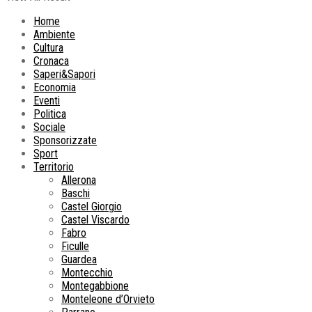
Home
Ambiente
Cultura
Cronaca
Saperi&Sapori
Economia
Eventi
Politica
Sociale
Sponsorizzate
Sport
Territorio
Allerona
Baschi
Castel Giorgio
Castel Viscardo
Fabro
Ficulle
Guardea
Montecchio
Montegabbione
Monteleone d’Orvieto