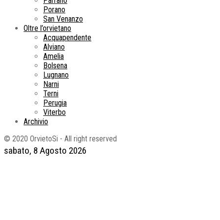
Parrano
Porano
San Venanzo
Oltre l’orvietano
Acquapendente
Alviano
Amelia
Bolsena
Lugnano
Narni
Terni
Perugia
Viterbo
Archivio
© 2020 OrvietoSi - All right reserved
sabato, 8 Agosto 2026