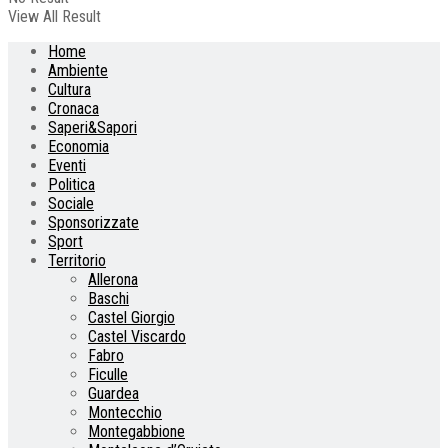
View All Result
Home
Ambiente
Cultura
Cronaca
Saperi&Sapori
Economia
Eventi
Politica
Sociale
Sponsorizzate
Sport
Territorio
Allerona
Baschi
Castel Giorgio
Castel Viscardo
Fabro
Ficulle
Guardea
Montecchio
Montegabbione