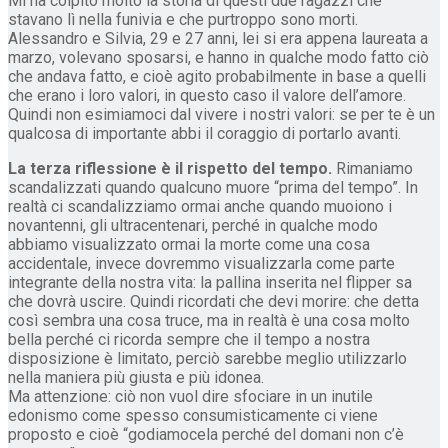
Mi ha colpito molto la storia di questi due ragazzi che
stavano lì nella funivia e che purtroppo sono morti.
Alessandro e Silvia, 29 e 27 anni, lei si era appena laureata a
marzo, volevano sposarsi, e hanno in qualche modo fatto ciò
che andava fatto, e cioè agito probabilmente in base a quelli
che erano i loro valori, in questo caso il valore dell’amore.
Quindi non esimiamoci dal vivere i nostri valori: se per te è un
qualcosa di importante abbi il coraggio di portarlo avanti.
La terza riflessione è il rispetto del tempo.
Rimaniamo
scandalizzati quando qualcuno muore “prima del tempo”. In
realtà ci scandalizziamo ormai anche quando muoiono i
novantenni, gli ultracentenari, perché in qualche modo
abbiamo visualizzato ormai la morte come una cosa
accidentale, invece dovremmo visualizzarla come parte
integrante della nostra vita: la pallina inserita nel flipper sa
che dovrà uscire. Quindi ricordati che devi morire: che detta
così sembra una cosa truce, ma in realtà è una cosa molto
bella perché ci ricorda sempre che il tempo a nostra
disposizione è limitato, perciò sarebbe meglio utilizzarlo
nella maniera più giusta e più idonea.
Ma attenzione: ciò non vuol dire sfociare in un inutile
edonismo come spesso consumisticamente ci viene
proposto e cioè “godiamocela perché del domani non c’è