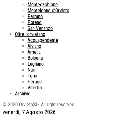
Montegabbione
Monteleone d’Orvieto
Parrano
Porano
San Venanzo
Oltre l’orvietano
Acquapendente
Alviano
Amelia
Bolsena
Lugnano
Narni
Terni
Perugia
Viterbo
Archivio
© 2020 OrvietoSi - All right reserved
venerdì, 7 Agosto 2026