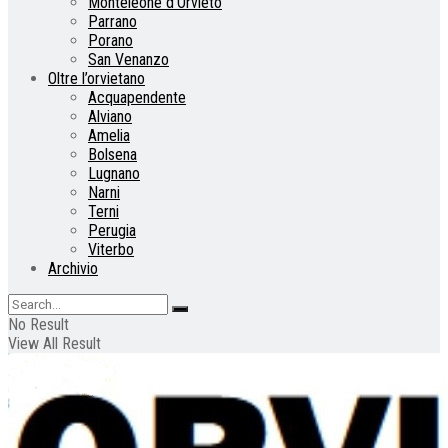
Monteleone d’Orvieto
Parrano
Porano
San Venanzo
Oltre l’orvietano
Acquapendente
Alviano
Amelia
Bolsena
Lugnano
Narni
Terni
Perugia
Viterbo
Archivio
No Result
View All Result