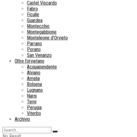
Castel Viscardo
Fabro
Ficulle
Guardea
Montecchio
Montegabbione
Monteleone d’Orvieto
Parrano
Porano
San Venanzo
Oltre l’orvietano
Acquapendente
Alviano
Amelia
Bolsena
Lugnano
Narni
Terni
Perugia
Viterbo
Archivio
No Result