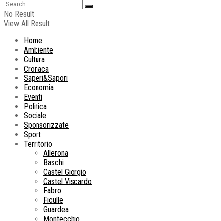
No Result
View All Result
Home
Ambiente
Cultura
Cronaca
Saperi&Sapori
Economia
Eventi
Politica
Sociale
Sponsorizzate
Sport
Territorio
Allerona
Baschi
Castel Giorgio
Castel Viscardo
Fabro
Ficulle
Guardea
Montecchio