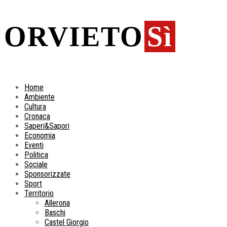
ORVIETO
Sì
Home
Ambiente
Cultura
Cronaca
Saperi&Sapori
Economia
Eventi
Politica
Sociale
Sponsorizzate
Sport
Territorio
Allerona
Baschi
Castel Giorgio