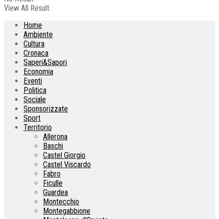
View All Result
Home
Ambiente
Cultura
Cronaca
Saperi&Sapori
Economia
Eventi
Politica
Sociale
Sponsorizzate
Sport
Territorio
Allerona
Baschi
Castel Giorgio
Castel Viscardo
Fabro
Ficulle
Guardea
Montecchio
Montegabbione