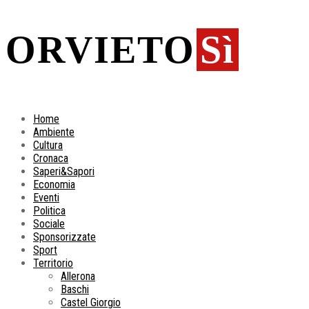
ORVIETO
Sì
Home
Ambiente
Cultura
Cronaca
Saperi&Sapori
Economia
Eventi
Politica
Sociale
Sponsorizzate
Sport
Territorio
Allerona
Baschi
Castel Giorgio