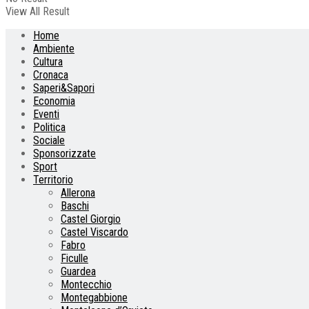
View All Result
Home
Ambiente
Cultura
Cronaca
Saperi&Sapori
Economia
Eventi
Politica
Sociale
Sponsorizzate
Sport
Territorio
Allerona
Baschi
Castel Giorgio
Castel Viscardo
Fabro
Ficulle
Guardea
Montecchio
Montegabbione