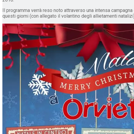
Il programma verrà reso noto attraverso una intensa campagna di
questi giorni (con allegato il volantino degli allietamenti natali