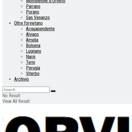
Monteleone d’Orvieto
Parrano
Porano
San Venanzo
Oltre l’orvietano
Acquapendente
Alviano
Amelia
Bolsena
Lugnano
Narni
Terni
Perugia
Viterbo
Archivio
No Result
View All Result