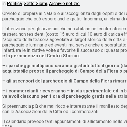
in
Politica
,
Sette Giorni
,
Archivio notizie
Orvieto si prepara al Natale e all’accoglienza degli ospiti e dei
parcheggio che può essere anche gratis. Insomma, un clima di o
L’attenzione per gli orvietani che non abitano nel centro storic
tessera non residenti (costo 15 euro di cui 10 euro di carica eff
l’acquisto della tessera agevolata al target storico della città 
parcheggio e luminarie ed eventi, ma serve anche e soprattutto 
Infatti, tra le iniziative volte a favorire il successo di questa
e la permanenza nel Centro Storico:
– i parcheggi multipiano saranno gratuiti tutto il giorno (
acquistabile presso il parcheggio di Campo della Fiera o pre
– gli ascensori del parcheggio di Campo della Fiera rimarran
– i commercianti riceveranno – in via sperimentale ed in base
valevoli ciascuno per 1 ora di parcheggio gratis nelle stris
Si preannuncia più che mai ricco e interessante il manifesto de
con le Associazioni della Città ed i commercianti.
Il calendario prevede tanti appuntamenti di allietamento nelle v
2016.