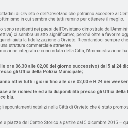
 cittadini di Orvieto e dell’Orvietano che potranno accedere al Ce
ttimismo in cui sembra che tutti remino per ottenere il meglio.
o o sono residenti nei paesi dell’Orvietano dimostrata dall’Ammini
ettiva) ci sembra un atto signiificativo, perché oltre a favorire o
e quindi aiuta la fidelizzazione a Orvieto. Ricordandoci sempre che
una struttura commerciale attraente.
 promozione integrata e concordata della Città, l’Amministrazione 
dalle ore 06,30 alle 02,00 del giorno successivo) dal 5 al 24
sso gli Uffici della Polizia Municipale;
no attivi tutti i giorni fino alle ore 02,00 e H 24 nei weeke
 alle richieste ed alla disponibilità presso gli Uffici della P
ce blu.
gli appuntamenti natalizi nella Città di Orvieto che è stato prom
ie e piazze del Centro Storico a partire dal 5 dicembre 2015 – qu