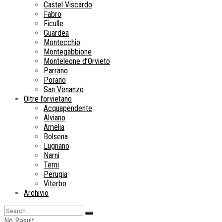
Castel Viscardo
Fabro
Ficulle
Guardea
Montecchio
Montegabbione
Monteleone d’Orvieto
Parrano
Porano
San Venanzo
Oltre l’orvietano
Acquapendente
Alviano
Amelia
Bolsena
Lugnano
Narni
Terni
Perugia
Viterbo
Archivio
No Result