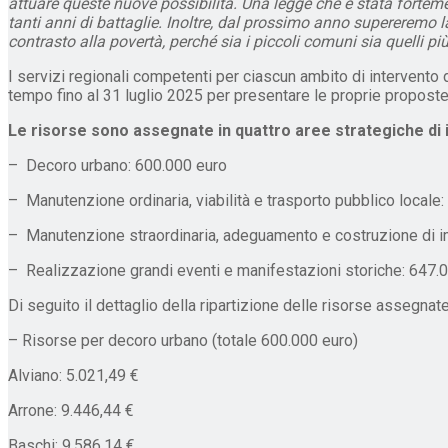
attuare queste nuove possibilità. Una legge che è stata fortemen
tanti anni di battaglie. Inoltre, dal prossimo anno supereremo l
contrasto alla povertà, perché sia i piccoli comuni sia quelli più
I servizi regionali competenti per ciascun ambito di intervento do
tempo fino al 31 luglio 2025 per presentare le proprie proposte
Le risorse sono assegnate in quattro aree strategiche di i
– Decoro urbano: 600.000 euro
– Manutenzione ordinaria, viabilità e trasporto pubblico locale
– Manutenzione straordinaria, adeguamento e costruzione di im
– Realizzazione grandi eventi e manifestazioni storiche: 647.
Di seguito il dettaglio della ripartizione delle risorse assegna
– Risorse per decoro urbano (totale 600.000 euro)
Alviano: 5.021,49 €
Arrone: 9.446,44 €
Baschi: 9.586,14 €