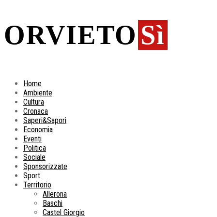
ORVIETO
Sì
Home
Ambiente
Cultura
Cronaca
Saperi&Sapori
Economia
Eventi
Politica
Sociale
Sponsorizzate
Sport
Territorio
Allerona
Baschi
Castel Giorgio