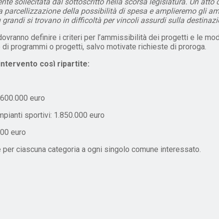
te sollecitata dal sottoscritto nella scorsa legislatura. Un atto c
a parcellizzazione della possibilità di spesa e amplieremo gli am
 grandi si trovano in difficoltà per vincoli assurdi sulla destinazio
vranno definire i criteri per l’ammissibilità dei progetti e le moda
 di programmi o progetti, salvo motivate richieste di proroga.
ntervento così ripartite:
: 600.000 euro
pianti sportivi: 1.850.000 euro
000 euro
te per ciascuna categoria a ogni singolo comune interessato.