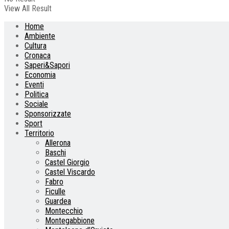
View All Result
Home
Ambiente
Cultura
Cronaca
Saperi&Sapori
Economia
Eventi
Politica
Sociale
Sponsorizzate
Sport
Territorio
Allerona
Baschi
Castel Giorgio
Castel Viscardo
Fabro
Ficulle
Guardea
Montecchio
Montegabbione