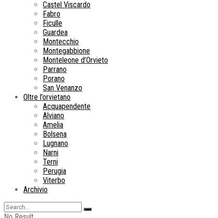
Castel Viscardo
Fabro
Ficulle
Guardea
Montecchio
Montegabbione
Monteleone d’Orvieto
Parrano
Porano
San Venanzo
Oltre l’orvietano
Acquapendente
Alviano
Amelia
Bolsena
Lugnano
Narni
Terni
Perugia
Viterbo
Archivio
No Result