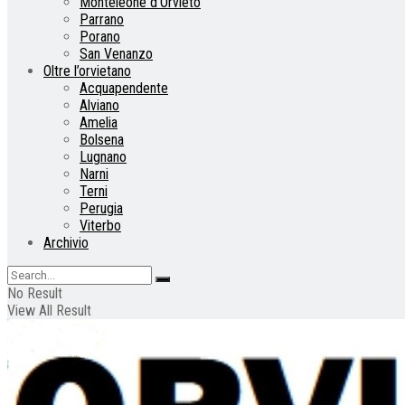
Monteleone d’Orvieto
Parrano
Porano
San Venanzo
Oltre l’orvietano
Acquapendente
Alviano
Amelia
Bolsena
Lugnano
Narni
Terni
Perugia
Viterbo
Archivio
No Result
View All Result