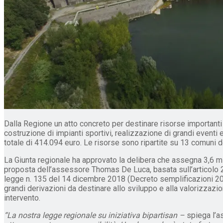
Dalla Regione un atto concreto per destinare risorse importanti 
costruzione di impianti sportivi, realizzazione di grandi eventi 
totale di 414.094 euro. Le risorse sono ripartite su 13 comuni de
La Giunta regionale ha approvato la delibera che assegna 3,6 milio
proposta dell’assessore Thomas De Luca, basata sull’articolo 2
legge n. 135 del 14 dicembre 2018 (Decreto semplificazioni 201
grandi derivazioni da destinare allo sviluppo e alla valorizzazion
intervento.
“La nostra legge regionale su iniziativa bipartisan –
spiega l’