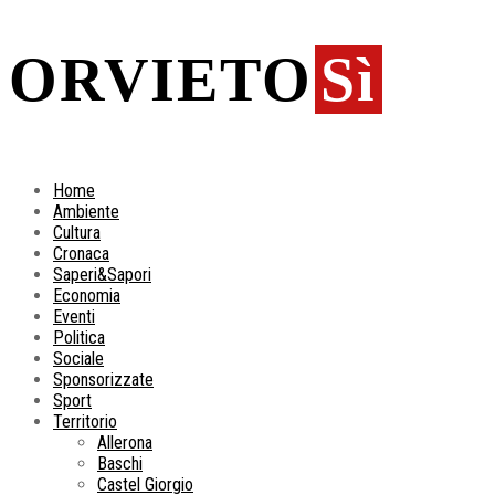
ORVIETO
Sì
Home
Ambiente
Cultura
Cronaca
Saperi&Sapori
Economia
Eventi
Politica
Sociale
Sponsorizzate
Sport
Territorio
Allerona
Baschi
Castel Giorgio