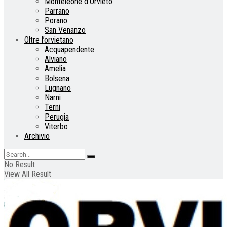
Monteleone d’Orvieto
Parrano
Porano
San Venanzo
Oltre l’orvietano
Acquapendente
Alviano
Amelia
Bolsena
Lugnano
Narni
Terni
Perugia
Viterbo
Archivio
No Result
View All Result