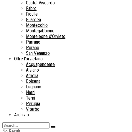
Castel Viscardo
Fabro
Ficulle
Guardea
Montecchio
Montegabbione
Monteleone d’Orvieto
Parrano
Porano
San Venanzo
Oltre l’orvietano
Acquapendente
Alviano
Amelia
Bolsena
Lugnano
Narni
Terni
Perugia
Viterbo
Archivio
No Result