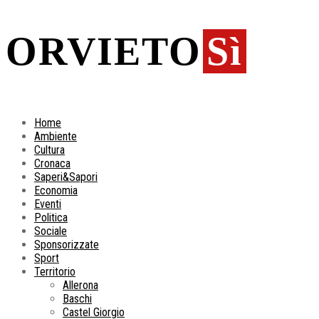
ORVIETO
Sì
Home
Ambiente
Cultura
Cronaca
Saperi&Sapori
Economia
Eventi
Politica
Sociale
Sponsorizzate
Sport
Territorio
Allerona
Baschi
Castel Giorgio