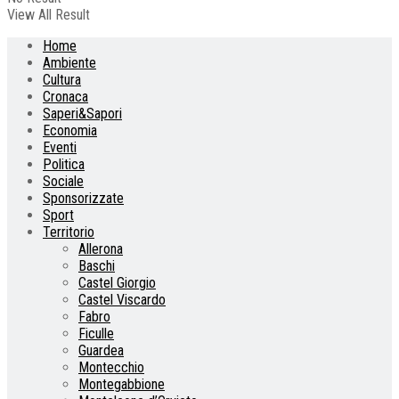
View All Result
Home
Ambiente
Cultura
Cronaca
Saperi&Sapori
Economia
Eventi
Politica
Sociale
Sponsorizzate
Sport
Territorio
Allerona
Baschi
Castel Giorgio
Castel Viscardo
Fabro
Ficulle
Guardea
Montecchio
Montegabbione