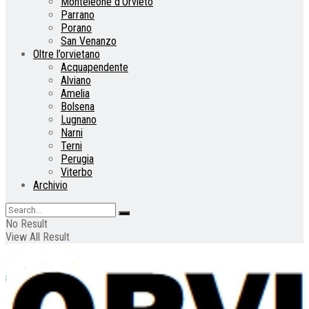
Monteleone d’Orvieto
Parrano
Porano
San Venanzo
Oltre l’orvietano
Acquapendente
Alviano
Amelia
Bolsena
Lugnano
Narni
Terni
Perugia
Viterbo
Archivio
No Result
View All Result