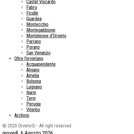
Castel Viscardo
Fabro
Ficulle
Guardea
Montecchio
Montegabbione
Monteleone d’Orvieto
Parrano
Porano
San Venanzo
Oltre l’orvietano
Acquapendente
Alviano
Amelia
Bolsena
Lugnano
Narni
Terni
Perugia
Viterbo
Archivio
© 2020 OrvietoSi - All right reserved
giovedì, 6 Agosto 2026