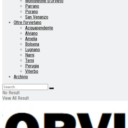
Monteleone d’Orvieto
Parrano
Porano
San Venanzo
Oltre l’orvietano
Acquapendente
Alviano
Amelia
Bolsena
Lugnano
Narni
Terni
Perugia
Viterbo
Archivio
No Result
View All Result