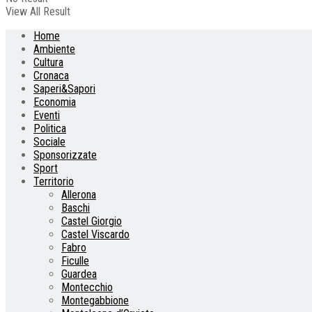
View All Result
Home
Ambiente
Cultura
Cronaca
Saperi&Sapori
Economia
Eventi
Politica
Sociale
Sponsorizzate
Sport
Territorio
Allerona
Baschi
Castel Giorgio
Castel Viscardo
Fabro
Ficulle
Guardea
Montecchio
Montegabbione