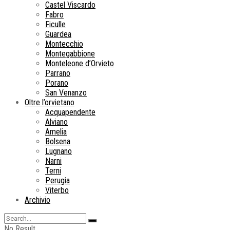
Castel Viscardo
Fabro
Ficulle
Guardea
Montecchio
Montegabbione
Monteleone d’Orvieto
Parrano
Porano
San Venanzo
Oltre l’orvietano
Acquapendente
Alviano
Amelia
Bolsena
Lugnano
Narni
Terni
Perugia
Viterbo
Archivio
No Result