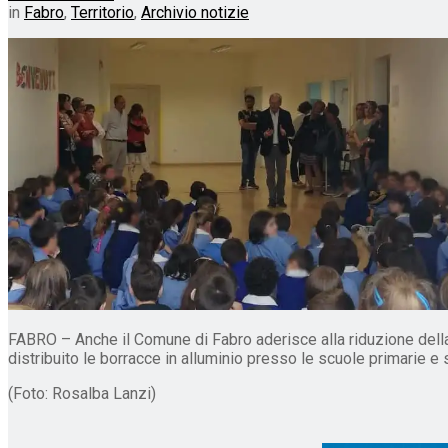
in
Fabro
,
Territorio
,
Archivio notizie
FABRO – Anche il Comune di Fabro aderisce alla riduzione della p
distribuito le borracce in alluminio presso le scuole primarie e 
(Foto: Rosalba Lanzi)