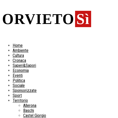
ORVIETO
Sì
Home
Ambiente
Cultura
Cronaca
Saperi&Sapori
Economia
Eventi
Politica
Sociale
Sponsorizzate
Sport
Territorio
Allerona
Baschi
Castel Giorgio