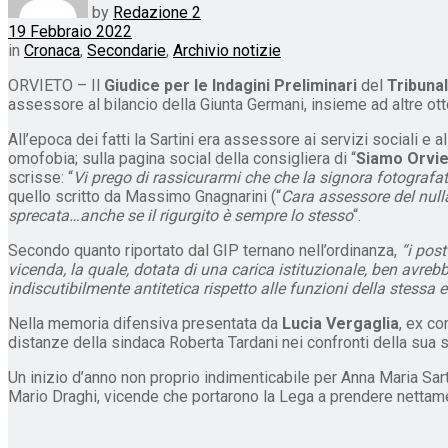
by
Redazione 2
19 Febbraio 2022
in
Cronaca
,
Secondarie
,
Archivio notizie
ORVIETO – Il
Giudice per le Indagini Preliminari
del
Tribunal
assessore al bilancio della Giunta Germani, insieme ad altre ot
All’epoca dei fatti la Sartini era assessore ai servizi sociali e a
omofobia; sulla pagina social della consigliera di “
Siamo Orvi
scrisse: “
Vi prego di rassicurarmi che che la signora fotografat
quello scritto da Massimo Gnagnarini (“
Cara assessore del null
sprecata…anche se il rigurgito è sempre lo stesso
“.
Secondo quanto riportato dal GIP ternano nell’ordinanza,
“i pos
vicenda, la quale, dotata di una carica istituzionale, ben avre
indiscutibilmente antitetica rispetto alle funzioni della stessa
Nella memoria difensiva presentata da
Lucia Vergaglia
, ex co
distanze della sindaca Roberta Tardani nei confronti della sua
Un inizio d’anno non proprio indimenticabile per Anna Maria Sar
Mario Draghi, vicende che portarono la Lega a prendere nettame