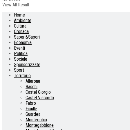
View All Result
Home
Ambiente
Cultura
Cronaca
Saperi&Sapori
Economia
Eventi
Politica
Sociale
Sponsorizzate
Sport
Territorio
Allerona
Baschi
Castel Giorgio
Castel Viscardo
Fabro
Ficulle
Guardea
Montecchio
Montegabbione