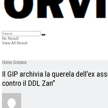
No Result
View All Result
Home
Cronaca
Il GIP archivia la querela dell’ex a
contro il DDL Zan”