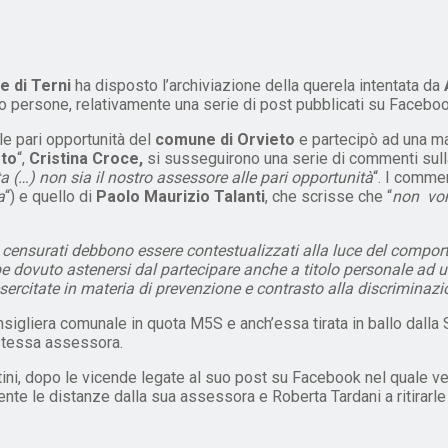
e di Terni
ha disposto l’archiviazione della querela intentata da
to persone, relativamente una serie di post pubblicati su Facebo
lle pari opportunità del
comune di Orvieto
e partecipò ad una ma
eto
“,
Cristina Croce,
si susseguirono una serie di commenti sulla 
a (…) non sia il nostro assessore alle pari opportunità
“. I commen
a
“) e quello di
Paolo Maurizio Talanti
, che scrisse che “
non vom
t censurati debbono essere contestualizzati alla luce del compor
bbe dovuto astenersi dal partecipare anche a titolo personale ad
 esercitate in materia di prevenzione e contrasto alla discriminaz
nsigliera comunale in quota M5S e anch’essa tirata in ballo dalla S
 stessa assessora.
tini, dopo le vicende legate al suo post su Facebook nel quale ve
nte le distanze dalla sua assessora e Roberta Tardani a ritirarl