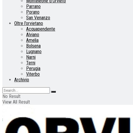
Monteleone d’Orvieto
Parrano
Porano
San Venanzo
Oltre l’orvietano
Acquapendente
Alviano
Amelia
Bolsena
Lugnano
Narni
Terni
Perugia
Viterbo
Archivio
No Result
View All Result