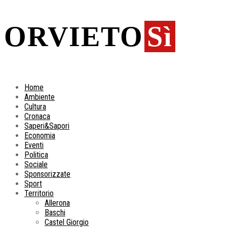
ORVIETO
Sì
Home
Ambiente
Cultura
Cronaca
Saperi&Sapori
Economia
Eventi
Politica
Sociale
Sponsorizzate
Sport
Territorio
Allerona
Baschi
Castel Giorgio