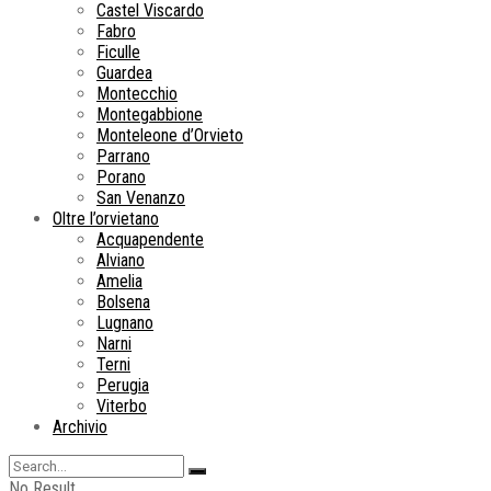
Castel Viscardo
Fabro
Ficulle
Guardea
Montecchio
Montegabbione
Monteleone d’Orvieto
Parrano
Porano
San Venanzo
Oltre l’orvietano
Acquapendente
Alviano
Amelia
Bolsena
Lugnano
Narni
Terni
Perugia
Viterbo
Archivio
No Result