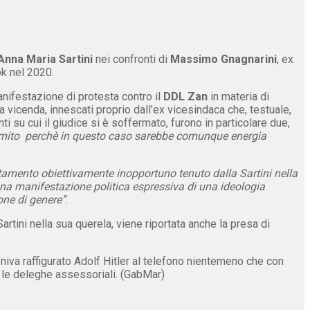
Anna Maria Sartini
nei confronti di
Massimo Gnagnarini
, ex
ok nel 2020.
nifestazione di protesta contro il
DDL Zan
in materia di
vicenda, innescati proprio dall’ex vicesindaca che, testuale,
ti su cui il giudice si è soffermato, furono in particolare due,
ito perchè in questo caso sarebbe comunque energia
tamento obiettivamente inopportuno tenuto dalla Sartini nella
 una manifestazione politica espressiva di una ideologia
ione di genere”
.
artini nella sua querela, viene riportata anche la presa di
niva raffigurato Adolf Hitler al telefono nientemeno che con
e le deleghe assessoriali. (GabMar)