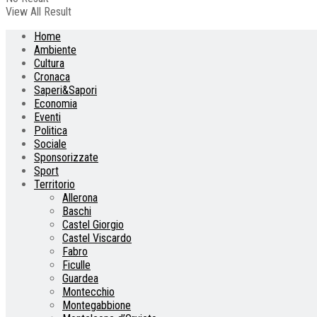
View All Result
Home
Ambiente
Cultura
Cronaca
Saperi&Sapori
Economia
Eventi
Politica
Sociale
Sponsorizzate
Sport
Territorio
Allerona
Baschi
Castel Giorgio
Castel Viscardo
Fabro
Ficulle
Guardea
Montecchio
Montegabbione