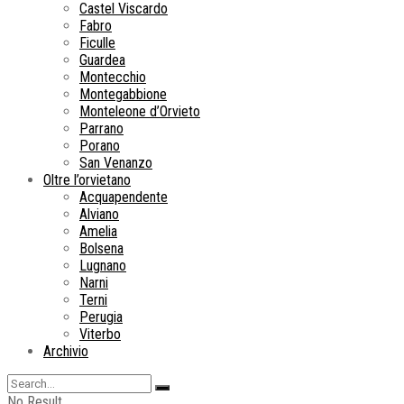
Castel Viscardo
Fabro
Ficulle
Guardea
Montecchio
Montegabbione
Monteleone d’Orvieto
Parrano
Porano
San Venanzo
Oltre l’orvietano
Acquapendente
Alviano
Amelia
Bolsena
Lugnano
Narni
Terni
Perugia
Viterbo
Archivio
No Result