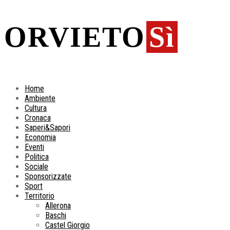
ORVIETO
Sì
Home
Ambiente
Cultura
Cronaca
Saperi&Sapori
Economia
Eventi
Politica
Sociale
Sponsorizzate
Sport
Territorio
Allerona
Baschi
Castel Giorgio