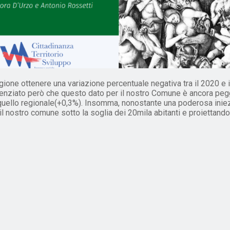
ione ottenere una variazione percentuale negativa tra il 2020 e il
enziato però che questo dato per il nostro Comune è ancora peggi
e quello regionale(+0,3%). Insomma, nonostante una poderosa iniez
a il nostro comune sotto la soglia dei 20mila abitanti e proiettand