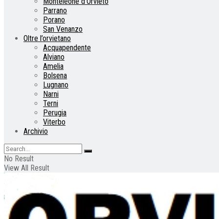
Monteleone d’Orvieto
Parrano
Porano
San Venanzo
Oltre l’orvietano
Acquapendente
Alviano
Amelia
Bolsena
Lugnano
Narni
Terni
Perugia
Viterbo
Archivio
No Result
View All Result