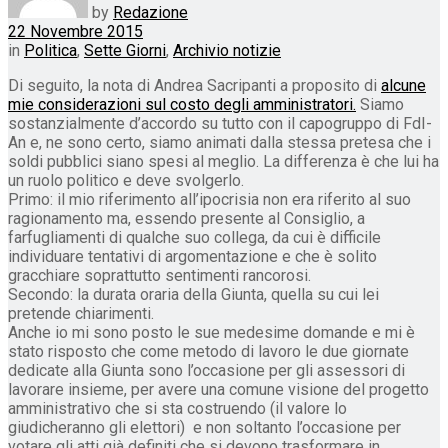
by
Redazione
22 Novembre 2015
in
Politica
,
Sette Giorni
,
Archivio notizie
Di seguito, la nota di Andrea Sacripanti a proposito di
alcune
mie considerazioni sul costo degli amministratori.
Siamo
sostanzialmente d’accordo su tutto con il capogruppo di FdI-
An e, ne sono certo, siamo animati dalla stessa pretesa che i
soldi pubblici siano spesi al meglio. La differenza è che lui ha
un ruolo politico e deve svolgerlo.
Primo: il mio riferimento all’ipocrisia non era riferito al suo
ragionamento ma, essendo presente al Consiglio, a
farfugliamenti di qualche suo collega, da cui è difficile
individuare tentativi di argomentazione e che è solito
gracchiare soprattutto sentimenti rancorosi.
Secondo: la durata oraria della Giunta, quella su cui lei
pretende chiarimenti.
Anche io mi sono posto le sue medesime domande e mi è
stato risposto che come metodo di lavoro le due giornate
dedicate alla Giunta sono l’occasione per gli assessori di
lavorare insieme, per avere una comune visione del progetto
amministrativo che si sta costruendo (il valore lo
giudicheranno gli elettori) e non soltanto l’occasione per
votare gli atti già definiti che si devono trasformare in