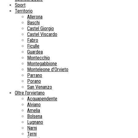
Sport
Territorio
Allerona
Baschi
Castel Giorgio
Castel Viscardo
Fabro
Ficulle
Guardea
Montecchio
Montegabbione
Monteleone d’Orvieto
Parrano
Porano
San Venanzo
Oltre l’orvietano
Acquapendente
Alviano
Amelia
Bolsena
Lugnano
Narni
Terni