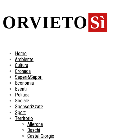
ORVIETO
Sì
Home
Ambiente
Cultura
Cronaca
Saperi&Sapori
Economia
Eventi
Politica
Sociale
Sponsorizzate
Sport
Territorio
Allerona
Baschi
Castel Giorgio