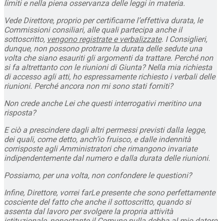
limiti e nella piena osservanza delle leggi in materia.
Vede Direttore, proprio per certificarne l’effettiva durata, le
Commissioni consiliari, alle quali partecipa anche il
sottoscritto,
vengono registrate e verbalizzate
. I Consiglieri,
dunque, non possono protrarre la durata delle sedute una
volta che siano esauriti gli argomenti da trattare. Perché non
si fa altrettanto con le riunioni di Giunta? Nella mia richiesta
di accesso agli atti, ho espressamente richiesto i verbali delle
riunioni. Perché ancora non mi sono stati forniti?
Non crede anche Lei che questi interrogativi meritino una
risposta?
E ciò a prescindere dagli altri permessi previsti dalla legge,
dei quali, come detto, anch’io fruisco, e dalle indennità
corrisposte agli Amministratori che rimangono invariate
indipendentemente dal numero e dalla durata delle riunioni.
Possiamo, per una volta, non confondere le questioni?
Infine, Direttore, vorrei farLe presente che sono perfettamente
cosciente del fatto che anche il sottoscritto, quando si
assenta dal lavoro per svolgere la propria attività
istituzionale, nonostante il Comune nulla debba al mio datore