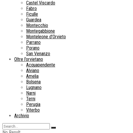
Castel Viscardo
Fabro
Ficulle
Guardea
Montecchio
Montegabbione
Monteleone d’Orvieto
Parrano
Porano
San Venanzo
Oltre l’orvietano
Acquapendente
Alviano
Amelia
Bolsena
Lugnano
Narni
Terni
Perugia
Viterbo
Archivio
No Result