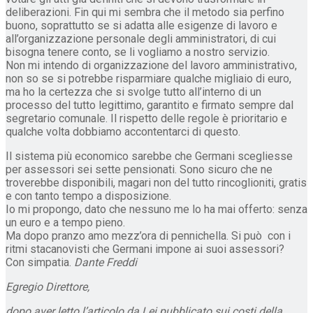
deliberazioni. Fin qui mi sembra che il metodo sia perfino
buono, soprattutto se si adatta alle esigenze di lavoro e
all’organizzazione personale degli amministratori, di cui
bisogna tenere conto, se li vogliamo a nostro servizio.
Non mi intendo di organizzazione del lavoro amministrativo,
non so se si potrebbe risparmiare qualche migliaio di euro,
ma ho la certezza che si svolge tutto all’interno di un
processo del tutto legittimo, garantito e firmato sempre dal
segretario comunale. Il rispetto delle regole è prioritario e
qualche volta dobbiamo accontentarci di questo.
Il sistema più economico sarebbe che Germani scegliesse
per assessori sei sette pensionati. Sono sicuro che ne
troverebbe disponibili, magari non del tutto rincoglioniti, gratis
e con tanto tempo a disposizione.
Io mi propongo, dato che nessuno me lo ha mai offerto: senza
un euro e a tempo pieno.
Ma dopo pranzo amo mezz’ora di pennichella. Si può con i
ritmi stacanovisti che Germani impone ai suoi assessori?
Con simpatia.
Dante Freddi
Egregio Direttore,
dopo aver letto l’articolo da Lei pubblicato sui costi della