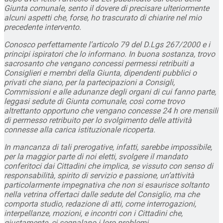
Giunta comunale, sento il dovere di precisare ulteriormente
alcuni aspetti che, forse, ho trascurato di chiarire nel mio
precedente intervento.
Conosco perfettamente l’articolo 79 del D.Lgs 267/2000 e i
principi ispiratori che lo informano. In buona sostanza, trovo
sacrosanto che vengano concessi permessi retribuiti a
Consiglieri e membri della Giunta, dipendenti pubblici o
privati che siano, per la partecipazioni a Consigli,
Commissioni e alle adunanze degli organi di cui fanno parte,
leggasi sedute di Giunta comunale, così come trovo
altrettanto opportuno che vengano concesse 24 h ore mensili
di permesso retribuito per lo svolgimento delle attività
connesse alla carica istituzionale ricoperta.
In mancanza di tali prerogative, infatti, sarebbe impossibile,
per la maggior parte di noi eletti, svolgere il mandato
conferitoci dai Cittadini che implica, se vissuto con senso di
responsabilità, spirito di servizio e passione, un’attività
particolarmente impegnativa che non si esaurisce soltanto
nella vetrina offertaci dalle sedute del Consiglio, ma che
comporta studio, redazione di atti, come interrogazioni,
interpellanze, mozioni, e incontri con i Cittadini che,
giustamente, ci segnalano i loro problemi.