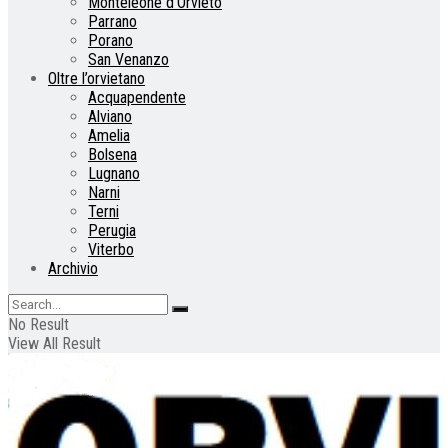
Monteleone d’Orvieto
Parrano
Porano
San Venanzo
Oltre l’orvietano
Acquapendente
Alviano
Amelia
Bolsena
Lugnano
Narni
Terni
Perugia
Viterbo
Archivio
No Result
View All Result