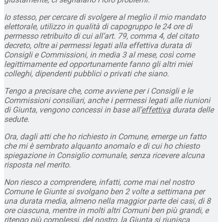
Io stesso, per cercare di svolgere al meglio il mio mandato
elettorale, utilizzo in qualità di capogruppo le 24 ore di
permesso retribuito di cui all’art. 79, comma 4, del citato
decreto, oltre ai permessi legati alla effettiva durata di
Consigli e Commissioni, in media 3 al mese, così come
legittimamente ed opportunamente fanno gli altri miei
colleghi, dipendenti pubblici o privati che siano.
Tengo a precisare che, come avviene per i Consigli e le
Commissioni consiliari, anche i permessi legati alle riunioni
di Giunta, vengono concessi in base all’
effettiva
durata delle
sedute.
Ora, dagli atti che ho richiesto in Comune, emerge un fatto
che mi è sembrato alquanto anomalo e di cui ho chiesto
spiegazione in Consiglio comunale, senza ricevere alcuna
risposta nel merito.
Non riesco a comprendere, infatti, come mai nel nostro
Comune le Giunte si svolgano ben 2 volte a settimana per
una durata media, almeno nella maggior parte dei casi, di 8
ore ciascuna, mentre in molti altri Comuni ben più grandi, e
ritengo più complessi, del nostro, la Giunta si riunisca