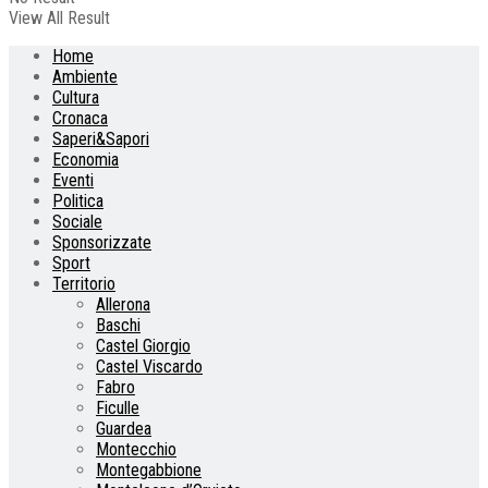
View All Result
Home
Ambiente
Cultura
Cronaca
Saperi&Sapori
Economia
Eventi
Politica
Sociale
Sponsorizzate
Sport
Territorio
Allerona
Baschi
Castel Giorgio
Castel Viscardo
Fabro
Ficulle
Guardea
Montecchio
Montegabbione