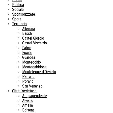
Politica
Sociale
Sponsorizzate
Sport
Territorio
Allerona
Baschi
Castel Giorgio
Castel Viscardo
Fabro
Ficulle
Guardea
Montecchio
Montegabbione
Monteleone d’Orvieto
Parrano
Porano
San Venanzo
Oltre l’orvietano
Acquapendente
Alviano
Amelia
Bolsena