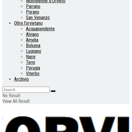
Monteleone d’Orvieto
Parrano
Porano
San Venanzo
Oltre l’orvietano
Acquapendente
Alviano
Amelia
Bolsena
Lugnano
Narni
Terni
Perugia
Viterbo
Archivio
No Result
View All Result