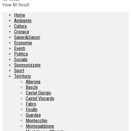
View All Result
Home
Ambiente
Cultura
Cronaca
Saperi&Sapori
Economia
Eventi
Politica
Sociale
Sponsorizzate
Sport
Territorio
Allerona
Baschi
Castel Giorgio
Castel Viscardo
Fabro
Ficulle
Guardea
Montecchio
Montegabbione