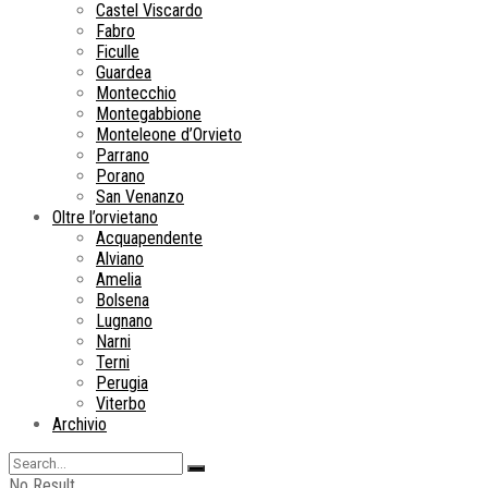
Castel Viscardo
Fabro
Ficulle
Guardea
Montecchio
Montegabbione
Monteleone d’Orvieto
Parrano
Porano
San Venanzo
Oltre l’orvietano
Acquapendente
Alviano
Amelia
Bolsena
Lugnano
Narni
Terni
Perugia
Viterbo
Archivio
No Result