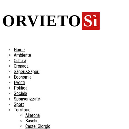
ORVIETO
Sì
Home
Ambiente
Cultura
Cronaca
Saperi&Sapori
Economia
Eventi
Politica
Sociale
Sponsorizzate
Sport
Territorio
Allerona
Baschi
Castel Giorgio