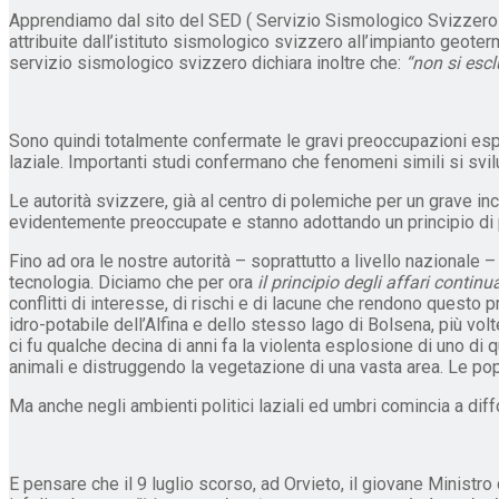
Apprendiamo dal sito del SED ( Servizio Sismologico Svizzer
attribuite dall’istituto sismologico svizzero all’impianto geoter
servizio sismologico svizzero dichiara inoltre che:
“non si esc
Sono quindi totalmente confermate le gravi preoccupazioni espr
laziale. Importanti studi confermano che fenomeni simili si svi
Le autorità svizzere, già al centro di polemiche per un grave in
evidentemente preoccupate e stanno adottando un principio di pr
Fino ad ora le nostre autorità – soprattutto a livello nazionale
tecnologia. Diciamo che per ora
il principio degli affari contin
conflitti di interesse, di rischi e di lacune che rendono questo 
idro-potabile dell’Alfina e dello stesso lago di Bolsena, più volt
ci fu qualche decina di anni fa la violenta esplosione di uno di
animali e distruggendo la vegetazione di una vasta area. Le po
Ma anche negli ambienti politici laziali ed umbri comincia a dif
E pensare che il 9 luglio scorso, ad Orvieto, il giovane Ministr