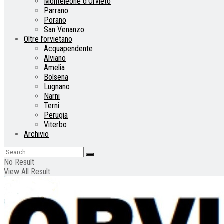
Monteleone d’Orvieto
Parrano
Porano
San Venanzo
Oltre l’orvietano
Acquapendente
Alviano
Amelia
Bolsena
Lugnano
Narni
Terni
Perugia
Viterbo
Archivio
No Result
View All Result