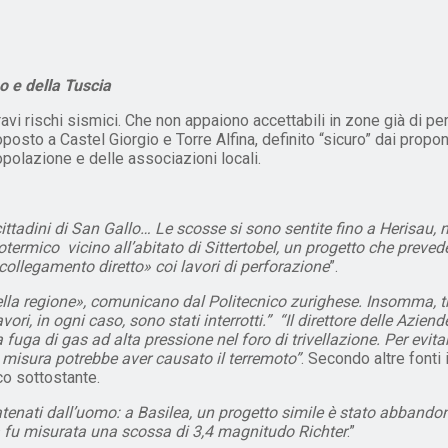
no e della Tuscia
vi rischi sismici. Che non appaiono accettabili in zone già di per
oposto a Castel Giorgio e Torre Alfina, definito “sicuro” dai prop
polazione e delle associazioni locali.
cittadini di San Gallo… Le scosse si sono sentite fino a Herisau
ermico vicino all’abitato di Sittertobel, un progetto che prevede d
collegamento diretto» coi lavori di perforazione
”.
nella regione», comunicano dal Politecnico zurighese. Insomma, t
i, in ogni caso, sono stati interrotti.” “Il direttore delle Aziende
uga di gas ad alta pressione nel foro di trivellazione. Per evita
 misura potrebbe aver causato il terremoto”
. Secondo altre fonti
o sottostante.
catenati dall’uomo: a Basilea, un progetto simile è stato abbando
ea fu misurata una scossa di 3,4 magnitudo Richter
.”