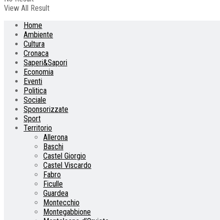
View All Result
Home
Ambiente
Cultura
Cronaca
Saperi&Sapori
Economia
Eventi
Politica
Sociale
Sponsorizzate
Sport
Territorio
Allerona
Baschi
Castel Giorgio
Castel Viscardo
Fabro
Ficulle
Guardea
Montecchio
Montegabbione