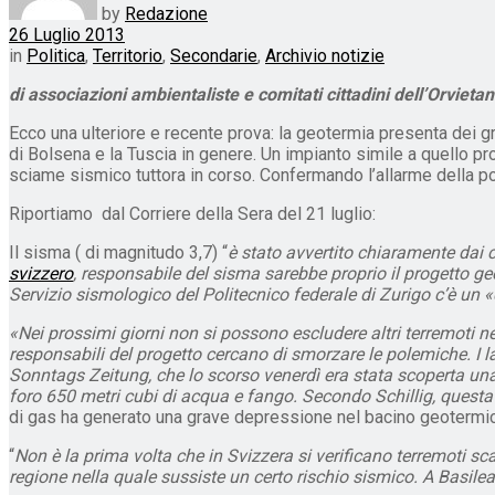
by
Redazione
26 Luglio 2013
in
Politica
,
Territorio
,
Secondarie
,
Archivio notizie
di associazioni ambientaliste e comitati cittadini dell’Orvieta
Ecco una ulteriore e recente prova: la geotermia presenta dei gra
di Bolsena e la Tuscia in genere. Un impianto simile a quello pr
sciame sismico tuttora in corso. Confermando l’allarme della po
Riportiamo dal Corriere della Sera del 21 luglio:
Il sisma ( di magnitudo 3,7) “
è stato avvertito chiaramente dai 
svizzero
, responsabile del sisma sarebbe proprio il progetto geot
Servizio sismologico del Politecnico federale di Zurigo c’è un «
«Nei prossimi giorni non si possono escludere altri terremoti 
responsabili del progetto cercano di smorzare le polemiche. I lavor
Sonntags Zeitung, che lo scorso venerdì era stata scoperta una f
foro 650 metri cubi di acqua e fango. Secondo Schillig, questa
di gas ha generato una grave depressione nel bacino geotermic
“
Non è la prima volta che in Svizzera si verificano terremoti s
regione nella quale sussiste un certo rischio sismico. A Basil