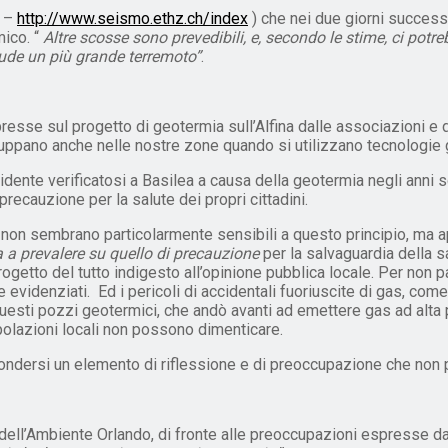
o –
http://www.seismo.ethz.ch/index
) che nei due giorni success
mico. “
Altre scosse sono prevedibili, e, secondo le stime, ci potr
lude un più grande terremoto”
.
esse sul progetto di geotermia sull’Alfina dalle associazioni e d
luppano anche nelle nostre zone quando si utilizzano tecnologie 
cidente verificatosi a Basilea a causa della geotermia negli anni 
ecauzione per la salute dei propri cittadini.
 – non sembrano particolarmente sensibili a questo principio, ma 
ua a prevalere su quello di precauzione
per la salvaguardia della sa
progetto del tutto indigesto all’opinione pubblica locale. Per non 
e evidenziati. Ed i pericoli di accidentali fuoriuscite di gas, com
 questi pozzi geotermici, che andò avanti ad emettere gas ad alta
polazioni locali non possono dimenticare.
fondersi un elemento di riflessione e di preoccupazione che non p
o dell’Ambiente Orlando, di fronte alle preoccupazioni espresse da