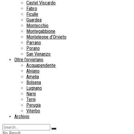
Castel Viscardo
Fabro
Ficulle
Guardea
Montecchio
Montegabbione
Monteleone d’Orvieto
Parrano
Porano
San Venanzo
Oltre l’orvietano
Acquapendente
Alviano
Amelia
Bolsena
Lugnano
Narni
Terni
Perugia
Viterbo
Archivio
No Result