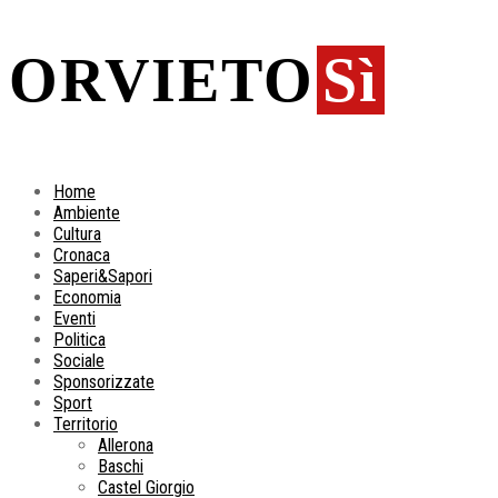
ORVIETO
Sì
Home
Ambiente
Cultura
Cronaca
Saperi&Sapori
Economia
Eventi
Politica
Sociale
Sponsorizzate
Sport
Territorio
Allerona
Baschi
Castel Giorgio