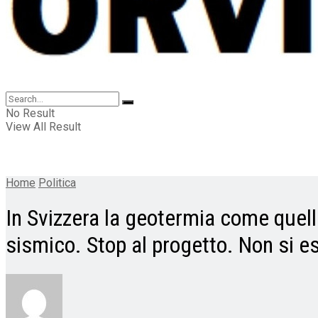
No Result
View All Result
Home
Politica
In Svizzera la geotermia come quel
sismico. Stop al progetto. Non si e