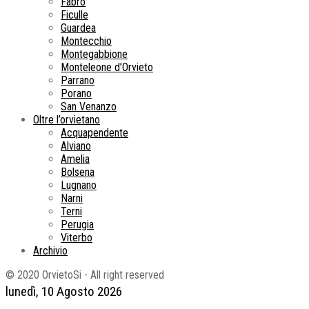
Fabro
Ficulle
Guardea
Montecchio
Montegabbione
Monteleone d’Orvieto
Parrano
Porano
San Venanzo
Oltre l’orvietano
Acquapendente
Alviano
Amelia
Bolsena
Lugnano
Narni
Terni
Perugia
Viterbo
Archivio
© 2020 OrvietoSi - All right reserved
lunedì, 10 Agosto 2026