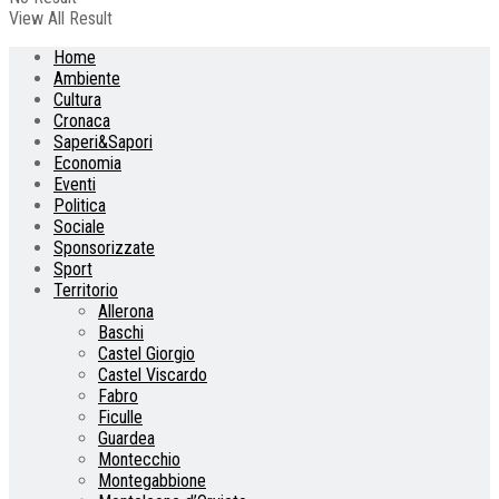
View All Result
Home
Ambiente
Cultura
Cronaca
Saperi&Sapori
Economia
Eventi
Politica
Sociale
Sponsorizzate
Sport
Territorio
Allerona
Baschi
Castel Giorgio
Castel Viscardo
Fabro
Ficulle
Guardea
Montecchio
Montegabbione