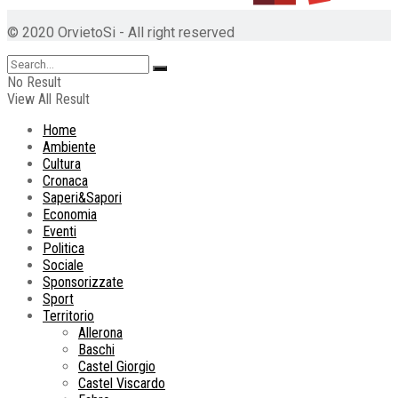
© 2020 OrvietoSi - All right reserved
No Result
View All Result
Home
Ambiente
Cultura
Cronaca
Saperi&Sapori
Economia
Eventi
Politica
Sociale
Sponsorizzate
Sport
Territorio
Allerona
Baschi
Castel Giorgio
Castel Viscardo