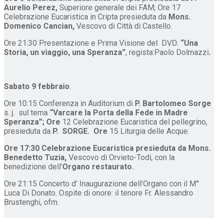
Aurelio Perez,
Superiore generale dei FAM; Ore
17
Celebrazione Eucaristica in Cripta presieduta da
Mons.
Domenico Cancian,
Vescovo di Città di Castello.
Ore 21:30 Presentazione e Prima Visione del DVD:
“Una
Storia, un viaggio, una Speranza”
, regista:Paolo Dolmazzi
.
Sabato 9 febbraio
.
Ore 10:15 Conferenza in Auditorium di
P. Bartolomeo Sorge
s. j. sul tema
“Varcare la Porta della Fede in Madre
Speranza”;
Ore
12 Celebrazione Eucaristica del pellegrino,
presieduta da
P. SORGE. Ore
15 Liturgia delle Acque.
Ore 17:30 Celebrazione Eucaristica presieduta da
Mons.
Benedetto Tuzia,
Vescovo di Orvieto-Todi, con la
benedizione dell’
Organo restaurato.
Ore 21:15 Concerto d’ Inaugurazione dell’Organo con il M°
Luca Di Donato.
Ospite di onore: il tenore Fr. Alessandro
Brustenghi,
ofm.