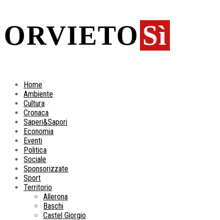
ORVIETO
Sì
Home
Ambiente
Cultura
Cronaca
Saperi&Sapori
Economia
Eventi
Politica
Sociale
Sponsorizzate
Sport
Territorio
Allerona
Baschi
Castel Giorgio