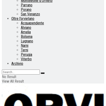
Monteleone d’Orvieto
Parrano
Porano
San Venanzo
Oltre l’orvietano
Acquapendente
Alviano
Amelia
Bolsena
Lugnano
Narni
Terni
Perugia
Viterbo
Archivio
No Result
View All Result