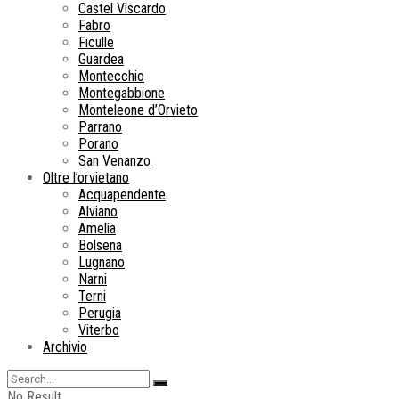
Castel Viscardo
Fabro
Ficulle
Guardea
Montecchio
Montegabbione
Monteleone d’Orvieto
Parrano
Porano
San Venanzo
Oltre l’orvietano
Acquapendente
Alviano
Amelia
Bolsena
Lugnano
Narni
Terni
Perugia
Viterbo
Archivio
No Result