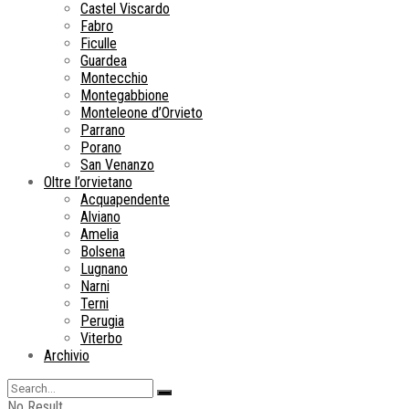
Castel Viscardo
Fabro
Ficulle
Guardea
Montecchio
Montegabbione
Monteleone d’Orvieto
Parrano
Porano
San Venanzo
Oltre l’orvietano
Acquapendente
Alviano
Amelia
Bolsena
Lugnano
Narni
Terni
Perugia
Viterbo
Archivio
No Result