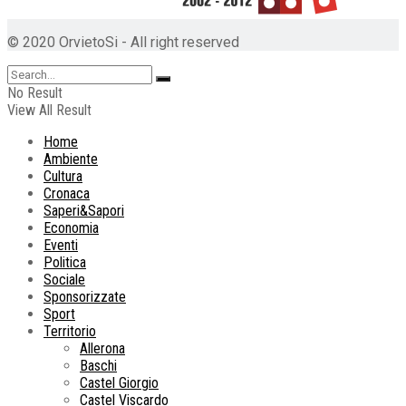
© 2020 OrvietoSi - All right reserved
No Result
View All Result
Home
Ambiente
Cultura
Cronaca
Saperi&Sapori
Economia
Eventi
Politica
Sociale
Sponsorizzate
Sport
Territorio
Allerona
Baschi
Castel Giorgio
Castel Viscardo