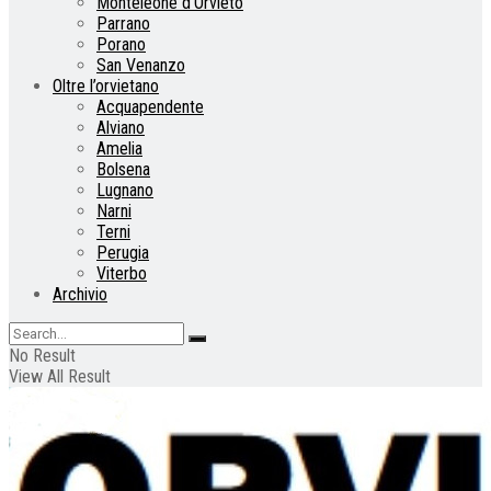
Monteleone d’Orvieto
Parrano
Porano
San Venanzo
Oltre l’orvietano
Acquapendente
Alviano
Amelia
Bolsena
Lugnano
Narni
Terni
Perugia
Viterbo
Archivio
No Result
View All Result