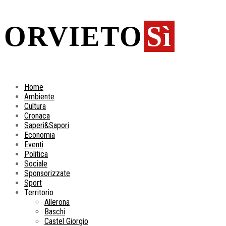
ORVIETO
Sì
Home
Ambiente
Cultura
Cronaca
Saperi&Sapori
Economia
Eventi
Politica
Sociale
Sponsorizzate
Sport
Territorio
Allerona
Baschi
Castel Giorgio