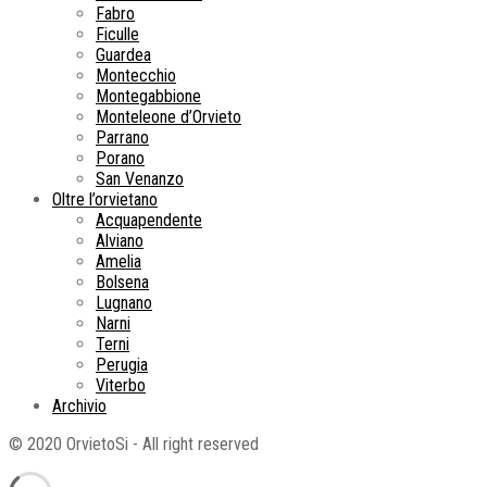
Fabro
Ficulle
Guardea
Montecchio
Montegabbione
Monteleone d’Orvieto
Parrano
Porano
San Venanzo
Oltre l’orvietano
Acquapendente
Alviano
Amelia
Bolsena
Lugnano
Narni
Terni
Perugia
Viterbo
Archivio
© 2020 OrvietoSi - All right reserved