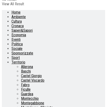
View All Result
Home
Ambiente
Cultura
Cronaca
Saperi&Sapori
Economia
Eventi
Politica
Sociale
Sponsorizzate
Sport
Territorio
Allerona
Baschi
Castel Giorgio
Castel Viscardo
Fabro
Ficulle
Guardea
Montecchio
Montegabbione