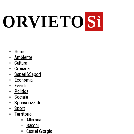
ORVIETO
Sì
Home
Ambiente
Cultura
Cronaca
Saperi&Sapori
Economia
Eventi
Politica
Sociale
Sponsorizzate
Sport
Territorio
Allerona
Baschi
Castel Giorgio