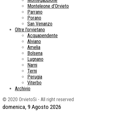
Montegabbione
Monteleone d’Orvieto
Parrano
Porano
San Venanzo
Oltre l’orvietano
Acquapendente
Alviano
Amelia
Bolsena
Lugnano
Narni
Terni
Perugia
Viterbo
Archivio
© 2020 OrvietoSi - All right reserved
domenica, 9 Agosto 2026