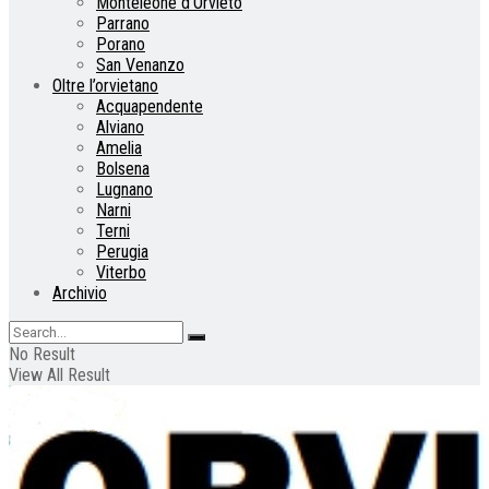
Monteleone d’Orvieto
Parrano
Porano
San Venanzo
Oltre l’orvietano
Acquapendente
Alviano
Amelia
Bolsena
Lugnano
Narni
Terni
Perugia
Viterbo
Archivio
No Result
View All Result