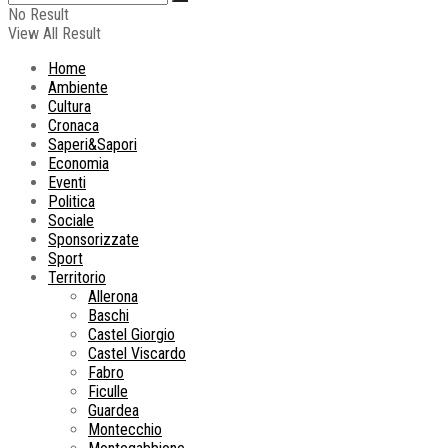
No Result
View All Result
Home
Ambiente
Cultura
Cronaca
Saperi&Sapori
Economia
Eventi
Politica
Sociale
Sponsorizzate
Sport
Territorio
Allerona
Baschi
Castel Giorgio
Castel Viscardo
Fabro
Ficulle
Guardea
Montecchio