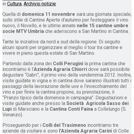
in
Cultura
,
Archivio notizie
Quella di
domenica 11 novembre
sarà una giornata speciale,
sullo stile di Cantine Aperte d’autunno per festeggiare il vino
nuovo, il Novello, e le ultime annate
nelle 15 cantine umbre
socie MTV Umbria
che aderiscono a San Martino in Cantina.
Tante le iniziative da nord a sud della regione. Di seguito
alcuni spunti per organizzare al meglio il tour tra cantine e
vivere in pieno questa estate di San Martino.
Partendo dalla zona dei
Colli Perugini
la prima cantina che
incontriamo è l’
Azienda Agraria Chiorri
dove sarà possibile
degustare “Gabri”, il primo vino della vendemmia 2012. Inoltre,
visite guidate in vigna e in cantina dove saranno illustrati tutti i
passaggi della lavorazione delle uve e l’invecchiamento del
vino e per finire la cantina propone, su prenotazione, il
“Pranzo tipico della domenica in campagna”. Degustazioni e
visite guidate anche presso la
Società Agricola Sasso dei
Lupi
di Marsciano e la
Cantina Conti Faina
a Collelungo (S.
Venanzo).
Proseguendo per i
Colli del Trasimeno
incontriamo tre
aziende da visitare e sono
l’Azienda Agraria Carini
di Colle