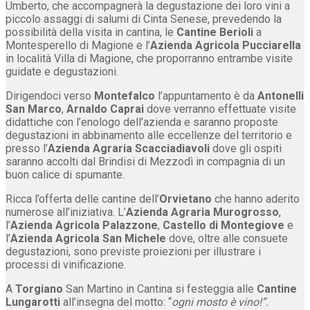
Umberto, che accompagnerà la degustazione dei loro vini a
piccolo assaggi di salumi di Cinta Senese, prevedendo la
possibilità della visita in cantina, le
Cantine Berioli
a
Montesperello di Magione e l’
Azienda Agricola Pucciarella
in località Villa di Magione, che proporranno entrambe visite
guidate e degustazioni.
Dirigendoci verso
Montefalco
l’appuntamento è da
Antonelli
San Marco
,
Arnaldo Caprai
dove verranno effettuate visite
didattiche con l’enologo dell’azienda e saranno proposte
degustazioni in abbinamento alle eccellenze del territorio e
presso l’
Azienda Agraria Scacciadiavoli
dove gli ospiti
saranno accolti dal Brindisi di Mezzodì in compagnia di un
buon calice di spumante.
Ricca l’offerta delle cantine dell’
Orvietano
che hanno aderito
numerose all’iniziativa. L’
Azienda Agraria Murogrosso
,
l’
Azienda Agricola Palazzone
,
Castello di Montegiove
e
l’
Azienda Agricola San Michele
dove, oltre alle consuete
degustazioni, sono previste proiezioni per illustrare i
processi di vinificazione.
A
Torgiano
San Martino in Cantina si festeggia alle
Cantine
Lungarotti
all’insegna del motto: “
ogni mosto è vino!”.