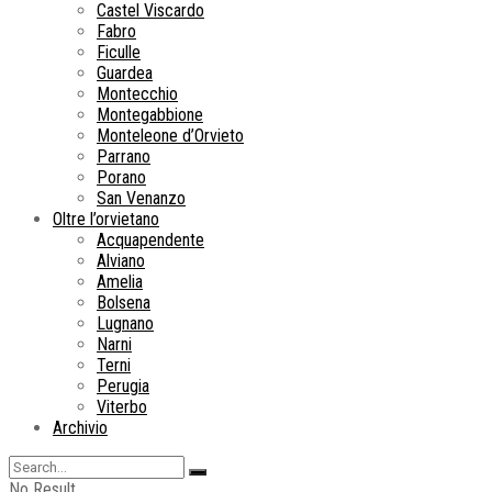
Castel Viscardo
Fabro
Ficulle
Guardea
Montecchio
Montegabbione
Monteleone d’Orvieto
Parrano
Porano
San Venanzo
Oltre l’orvietano
Acquapendente
Alviano
Amelia
Bolsena
Lugnano
Narni
Terni
Perugia
Viterbo
Archivio
No Result