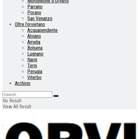
Monteleone d’Orvieto
Parrano
Porano
San Venanzo
Oltre l’orvietano
Acquapendente
Alviano
Amelia
Bolsena
Lugnano
Narni
Terni
Perugia
Viterbo
Archivio
No Result
View All Result