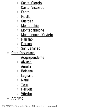
Castel Giorgio
Castel Viscardo
Fabro
Ficulle
Guardea
Montecchio
Montegabbione
Monteleone d’Orvieto
Parrano
Porano
San Venanzo
Oltre l’orvietano
Acquapendente
Alviano
Amelia
Bolsena
Lugnano
Narni
Terni
Perugia
Viterbo
Archivio
© 2020 OrvietoSi - All right reserved