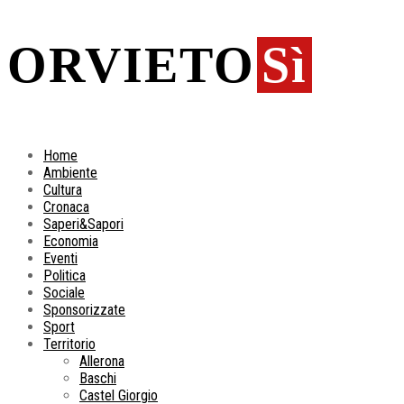
ORVIETO
Sì
Home
Ambiente
Cultura
Cronaca
Saperi&Sapori
Economia
Eventi
Politica
Sociale
Sponsorizzate
Sport
Territorio
Allerona
Baschi
Castel Giorgio