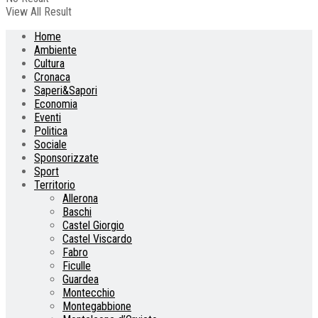
View All Result
Home
Ambiente
Cultura
Cronaca
Saperi&Sapori
Economia
Eventi
Politica
Sociale
Sponsorizzate
Sport
Territorio
Allerona
Baschi
Castel Giorgio
Castel Viscardo
Fabro
Ficulle
Guardea
Montecchio
Montegabbione