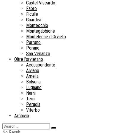
Castel Viscardo
Fabro
Ficulle
Guardea
Montecchio
Montegabbione
Monteleone d’Orvieto
Parrano
Porano
San Venanzo
Oltre l’orvietano
Acquapendente
Alviano
Amelia
Bolsena
Lugnano
Narni
Terni
Perugia
Viterbo
Archivio
No Result