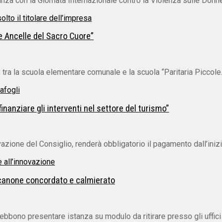
za con la Giornata Internazionale contro la Violenza sulle Donne
le Ancelle del Sacro Cuore”
 tra la scuola elementare comunale e la scuola “Paritaria Piccole.
inanziare gli interventi nel settore del turismo”
azione del Consiglio, renderà obbligatorio il pagamento dall’ini
a canone concordato e calmierato
ebbono presentare istanza su modulo da ritirare presso gli uffici 