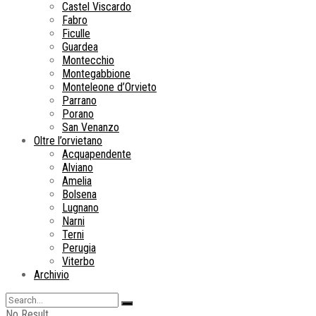
Castel Viscardo
Fabro
Ficulle
Guardea
Montecchio
Montegabbione
Monteleone d’Orvieto
Parrano
Porano
San Venanzo
Oltre l’orvietano
Acquapendente
Alviano
Amelia
Bolsena
Lugnano
Narni
Terni
Perugia
Viterbo
Archivio
No Result