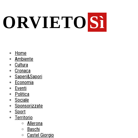
ORVIETO
Sì
Home
Ambiente
Cultura
Cronaca
Saperi&Sapori
Economia
Eventi
Politica
Sociale
Sponsorizzate
Sport
Territorio
Allerona
Baschi
Castel Giorgio