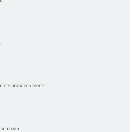
.
..
zio del prossimo mese.
comunali...