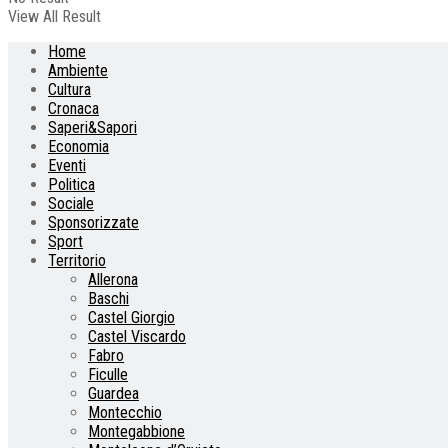
View All Result
Home
Ambiente
Cultura
Cronaca
Saperi&Sapori
Economia
Eventi
Politica
Sociale
Sponsorizzate
Sport
Territorio
Allerona
Baschi
Castel Giorgio
Castel Viscardo
Fabro
Ficulle
Guardea
Montecchio
Montegabbione