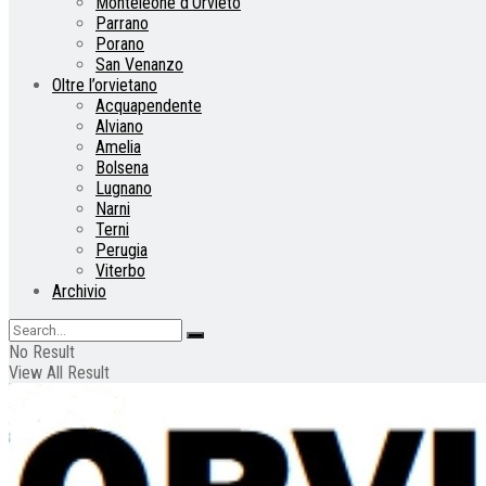
Monteleone d’Orvieto
Parrano
Porano
San Venanzo
Oltre l’orvietano
Acquapendente
Alviano
Amelia
Bolsena
Lugnano
Narni
Terni
Perugia
Viterbo
Archivio
No Result
View All Result