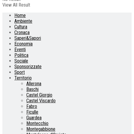
View All Result
Home
Ambiente
Cultura
Cronaca
Saperi&Sapori
Economia
Eventi
Politica
Sociale
Sponsorizzate
Sport
Territorio
Allerona
Baschi
Castel Giorgio
Castel Viscardo
Fabro
Ficulle
Guardea
Montecchio
Montegabbione