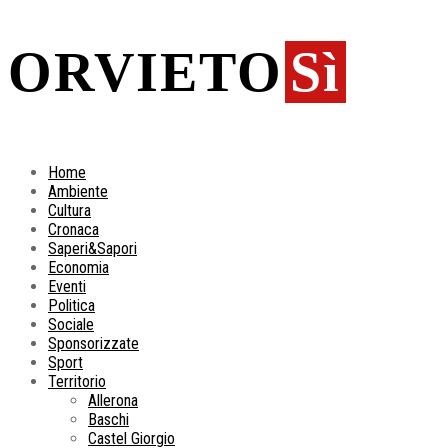
ORVIETO
Sì
Home
Ambiente
Cultura
Cronaca
Saperi&Sapori
Economia
Eventi
Politica
Sociale
Sponsorizzate
Sport
Territorio
Allerona
Baschi
Castel Giorgio