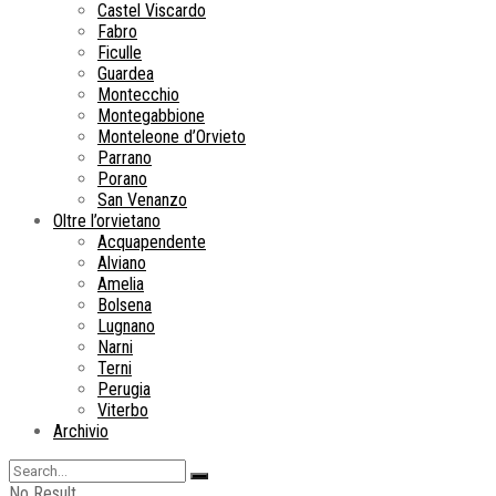
Castel Viscardo
Fabro
Ficulle
Guardea
Montecchio
Montegabbione
Monteleone d’Orvieto
Parrano
Porano
San Venanzo
Oltre l’orvietano
Acquapendente
Alviano
Amelia
Bolsena
Lugnano
Narni
Terni
Perugia
Viterbo
Archivio
No Result