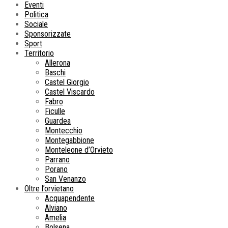
Eventi
Politica
Sociale
Sponsorizzate
Sport
Territorio
Allerona
Baschi
Castel Giorgio
Castel Viscardo
Fabro
Ficulle
Guardea
Montecchio
Montegabbione
Monteleone d’Orvieto
Parrano
Porano
San Venanzo
Oltre l’orvietano
Acquapendente
Alviano
Amelia
Bolsena