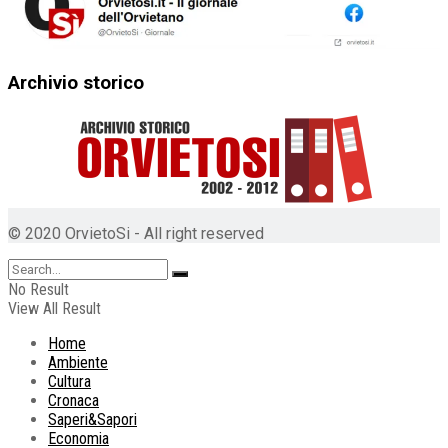
Archivio storico
© 2020 OrvietoSi - All right reserved
No Result
View All Result
Home
Ambiente
Cultura
Cronaca
Saperi&Sapori
Economia