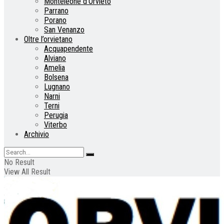
Monteleone d’Orvieto
Parrano
Porano
San Venanzo
Oltre l’orvietano
Acquapendente
Alviano
Amelia
Bolsena
Lugnano
Narni
Terni
Perugia
Viterbo
Archivio
No Result
View All Result