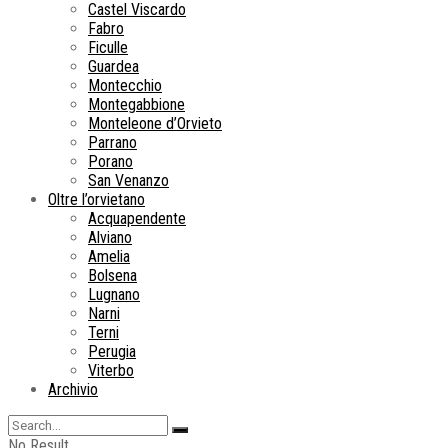
Castel Viscardo
Fabro
Ficulle
Guardea
Montecchio
Montegabbione
Monteleone d’Orvieto
Parrano
Porano
San Venanzo
Oltre l’orvietano
Acquapendente
Alviano
Amelia
Bolsena
Lugnano
Narni
Terni
Perugia
Viterbo
Archivio
No Result