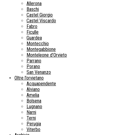
Allerona
Baschi
Castel Giorgio
Castel Viscardo
Fabro
Ficulle
Guardea
Montecchio
Montegabbione
Monteleone d’Orvieto
Parrano
Porano
San Venanzo
Oltre l’orvietano
Acquapendente
Alviano
Amelia
Bolsena
Lugnano
Narni
Terni
Perugia
Viterbo