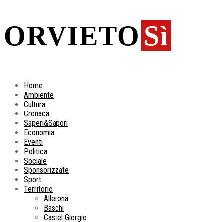
ORVIETO
Sì
Home
Ambiente
Cultura
Cronaca
Saperi&Sapori
Economia
Eventi
Politica
Sociale
Sponsorizzate
Sport
Territorio
Allerona
Baschi
Castel Giorgio