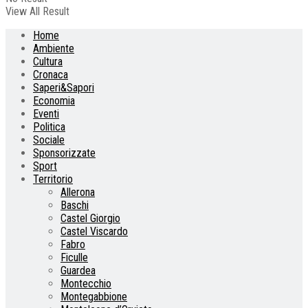
View All Result
Home
Ambiente
Cultura
Cronaca
Saperi&Sapori
Economia
Eventi
Politica
Sociale
Sponsorizzate
Sport
Territorio
Allerona
Baschi
Castel Giorgio
Castel Viscardo
Fabro
Ficulle
Guardea
Montecchio
Montegabbione