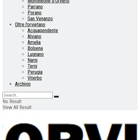
Monteleone d’Orvieto
Parrano
Porano
San Venanzo
Oltre l’orvietano
Acquapendente
Alviano
Amelia
Bolsena
Lugnano
Narni
Terni
Perugia
Viterbo
Archivio
No Result
View All Result