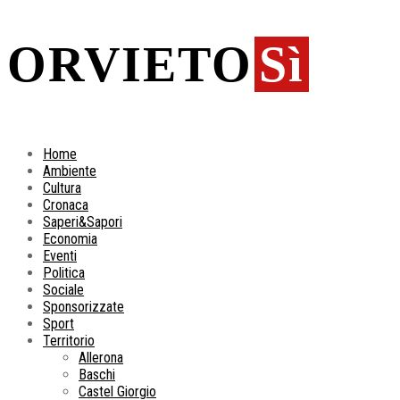
ORVIETO
Sì
Home
Ambiente
Cultura
Cronaca
Saperi&Sapori
Economia
Eventi
Politica
Sociale
Sponsorizzate
Sport
Territorio
Allerona
Baschi
Castel Giorgio