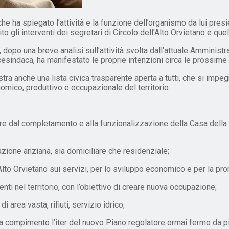
che ha spiegato l’attività e la funzione dell’organismo da lui pres
uito gli interventi dei segretari di Circolo dell’Alto Orvietano e q
e, dopo una breve analisi sull’attività svolta dall’attuale Amminis
 vicesindaca, ha manifestato le proprie intenzioni circa le prossime
tra anche una lista civica trasparente aperta a tutti, che si impeg
conomico, produttivo e occupazionale del territorio:
ire dal completamento e alla funzionalizzazione della Casa della Sa
zione anziana, sia domiciliare che residenziale;
’Alto Orvietano sui servizi, per lo sviluppo economico e per la pr
enti nel territorio, con l’obiettivo di creare nuova occupazione;
area vasta, rifiuti, servizio idrico;
o a compimento l’iter del nuovo Piano regolatore ormai fermo da pi