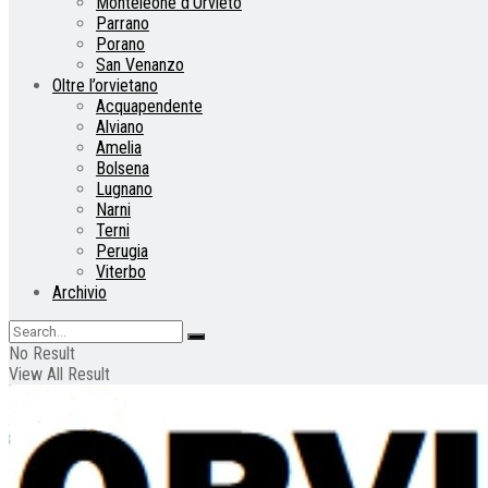
Monteleone d’Orvieto
Parrano
Porano
San Venanzo
Oltre l’orvietano
Acquapendente
Alviano
Amelia
Bolsena
Lugnano
Narni
Terni
Perugia
Viterbo
Archivio
No Result
View All Result