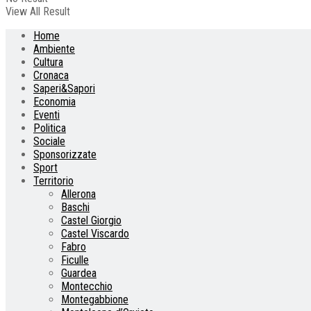
View All Result
Home
Ambiente
Cultura
Cronaca
Saperi&Sapori
Economia
Eventi
Politica
Sociale
Sponsorizzate
Sport
Territorio
Allerona
Baschi
Castel Giorgio
Castel Viscardo
Fabro
Ficulle
Guardea
Montecchio
Montegabbione