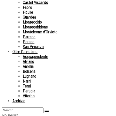
Castel Viscardo
Fabro
Ficulle
Guardea
Montecchio
Montegabbione
Monteleone d’Orvieto
Parrano
Porano
San Venanzo
Oltre l’orvietano
Acquapendente
Alviano
Amelia
Bolsena
Lugnano
Narni
Terni
Perugia
Viterbo
Archivio
No Result