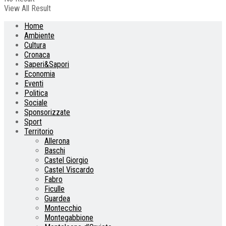
View All Result
Home
Ambiente
Cultura
Cronaca
Saperi&Sapori
Economia
Eventi
Politica
Sociale
Sponsorizzate
Sport
Territorio
Allerona
Baschi
Castel Giorgio
Castel Viscardo
Fabro
Ficulle
Guardea
Montecchio
Montegabbione