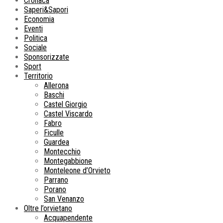
Cronaca
Saperi&Sapori
Economia
Eventi
Politica
Sociale
Sponsorizzate
Sport
Territorio
Allerona
Baschi
Castel Giorgio
Castel Viscardo
Fabro
Ficulle
Guardea
Montecchio
Montegabbione
Monteleone d’Orvieto
Parrano
Porano
San Venanzo
Oltre l’orvietano
Acquapendente