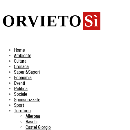
ORVIETO
Sì
Home
Ambiente
Cultura
Cronaca
Saperi&Sapori
Economia
Eventi
Politica
Sociale
Sponsorizzate
Sport
Territorio
Allerona
Baschi
Castel Giorgio