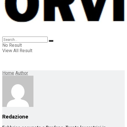
No Result
View All Result
Home
Author
Redazione