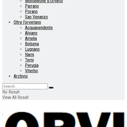
Monteleone d’Orvieto
Parrano
Porano
San Venanzo
Oltre l’orvietano
Acquapendente
Alviano
Amelia
Bolsena
Lugnano
Narni
Terni
Perugia
Viterbo
Archivio
No Result
View All Result