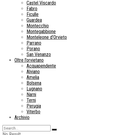
Castel Viscardo
Fabro
Ficulle
Guardea
Montecchio
Montegabbione
Monteleone d’Orvieto
Parrano
Porano
San Venanzo
Oltre l’orvietano
Acquapendente
Alviano
Amelia
Bolsena
Lugnano
Narni
Terni
Perugia
Viterbo
Archivio
No Result