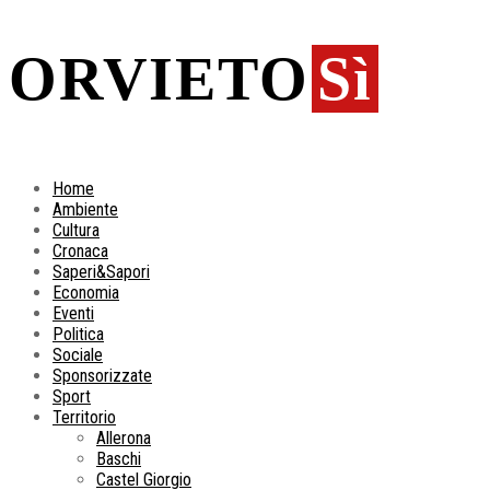
ORVIETO
Sì
Home
Ambiente
Cultura
Cronaca
Saperi&Sapori
Economia
Eventi
Politica
Sociale
Sponsorizzate
Sport
Territorio
Allerona
Baschi
Castel Giorgio