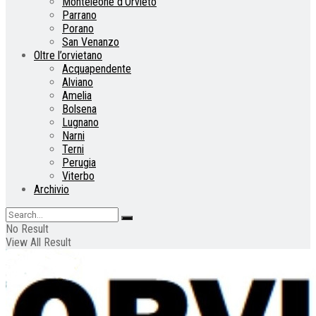
Monteleone d’Orvieto
Parrano
Porano
San Venanzo
Oltre l’orvietano
Acquapendente
Alviano
Amelia
Bolsena
Lugnano
Narni
Terni
Perugia
Viterbo
Archivio
No Result
View All Result