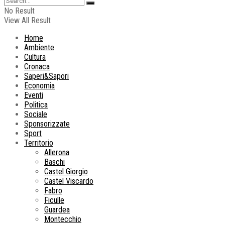
No Result
View All Result
Home
Ambiente
Cultura
Cronaca
Saperi&Sapori
Economia
Eventi
Politica
Sociale
Sponsorizzate
Sport
Territorio
Allerona
Baschi
Castel Giorgio
Castel Viscardo
Fabro
Ficulle
Guardea
Montecchio