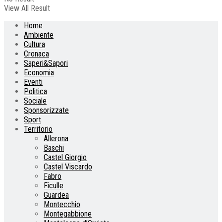
View All Result
Home
Ambiente
Cultura
Cronaca
Saperi&Sapori
Economia
Eventi
Politica
Sociale
Sponsorizzate
Sport
Territorio
Allerona
Baschi
Castel Giorgio
Castel Viscardo
Fabro
Ficulle
Guardea
Montecchio
Montegabbione