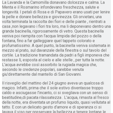
La Lavanda e la Camomilla donavano dolcezza e calma. La
Menta e il Rosmarino infondevano freschezza, salute e
longevità. I petali di Rosa e di Papavero erano usati per lenire
la pelle e donare bellezza e giovinezza. Gli orvietani, una
volta terminata la raccolta dei fiori e delle piante , rientrati a
casa ,non legavano i fiori tra loro, ma li deponevano dentro una
grande bacinella, rigorosamente di vetro. Questa bacinella
veniva poi riempita con l’acqua limpida del pozzo o della
fontana, fino a far galleggiare quel tappeto colorato e
profumatissimo. A quel punto, la bacinella veniva sistemata in
mezzo al prato, sul davanzale della finestra o sul tavolo del
cortile. La tradizione tramandata da padri a figli imponeva che
restasse lì, esposta al cielo e alle stelle , per tutta la notte.
L’acqua avrebbe così assorbito la rugiada magica che,
secondo le credenze popolari, sarebbe venuta
giu’direttamente dal mantello di San Giovanni.
Il risveglio del mattino del 24 giugno aveva un qualcosa di
magico. Infatti, prima che il sole estivo diventasse troppo
caldo e asciugasse l’incanto, ci si svegliava con un senso di
beatitudine,di pacata rilassatezza . L’acqua, rimasta al fresco
della notte, era diventata un profumo liquido, quasi vellutata al
tatto. E con un delicato gesto d’amore e di speranza ci si
lavava il viso per preservare la bellezza e tenere lontane le