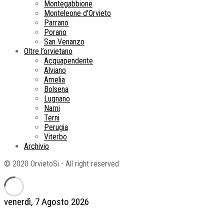
Montegabbione
Monteleone d’Orvieto
Parrano
Porano
San Venanzo
Oltre l’orvietano
Acquapendente
Alviano
Amelia
Bolsena
Lugnano
Narni
Terni
Perugia
Viterbo
Archivio
© 2020 OrvietoSi - All right reserved
venerdì, 7 Agosto 2026