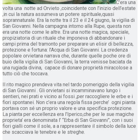
C’era una
volta una notte ad Orvieto ,coincidente con l’inizio dell’estate
,in cui la natura assumeva un potere spirituale,quasi
soprannaturale. Era la notte tra il 23 e il 24 giugno, la vigilia di
San Giovanni. Nella campagna intorno alla Rupe, questa non
era una notte come le altre. Era una notte magica, speciale,
propiziatoria di un rituale che imponeva di abbandonare i
campi prima del tramonto per preparare un elisir di bellezza,
protezione e fortuna: l’Acqua di San Giovanni. La credenza
popolare orvietana narrava che, durante quelle poche ore di
buio della vigilia di San Giovanni, la terra venisse baciata da
una rugiada divina, capace di donare proprietà miracolose a
tutto ciò che toccava.
Il rito magico prendeva vita nel tardo pomeriggio della vigilia
di San Giovanni . Gli orvietani si incamminavano lungo i
sentieri, nei prati e vicino ai fossi ,per raccogliere le erbe e i
fiori spontanei. Non c’era una regola fissa perche’ ogni pianta
portava con sé un proprio valore e una specifica protezione.
La pianta per eccellenza era l’Iperico,che per le sue magiche
proprieta’ era denominata l’ “Erba di San Giovanni”, con i suoi
fiori gialli come il sole, a a rappresentare il simbolo della luce
che scacciava le tenebre e le streghe.