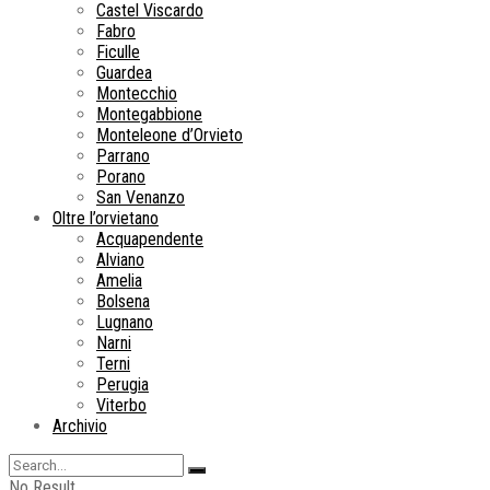
Castel Viscardo
Fabro
Ficulle
Guardea
Montecchio
Montegabbione
Monteleone d’Orvieto
Parrano
Porano
San Venanzo
Oltre l’orvietano
Acquapendente
Alviano
Amelia
Bolsena
Lugnano
Narni
Terni
Perugia
Viterbo
Archivio
No Result