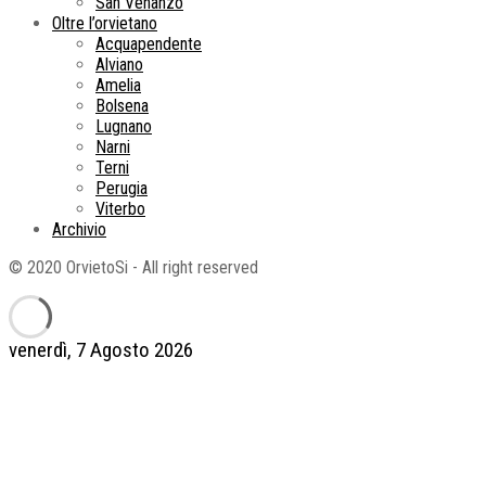
San Venanzo
Oltre l’orvietano
Acquapendente
Alviano
Amelia
Bolsena
Lugnano
Narni
Terni
Perugia
Viterbo
Archivio
© 2020 OrvietoSi - All right reserved
venerdì, 7 Agosto 2026