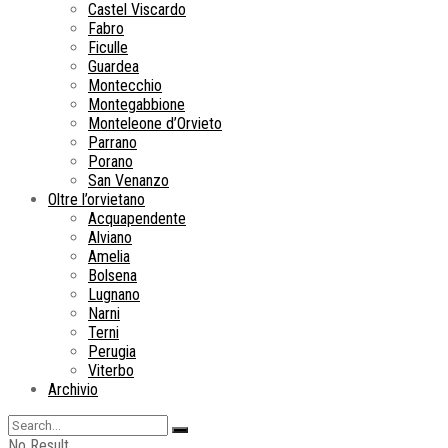
Castel Viscardo
Fabro
Ficulle
Guardea
Montecchio
Montegabbione
Monteleone d’Orvieto
Parrano
Porano
San Venanzo
Oltre l’orvietano
Acquapendente
Alviano
Amelia
Bolsena
Lugnano
Narni
Terni
Perugia
Viterbo
Archivio
No Result