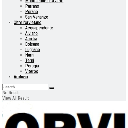
Monteleone d’Orvieto
Parrano
Porano
San Venanzo
Oltre l’orvietano
Acquapendente
Alviano
Amelia
Bolsena
Lugnano
Narni
Terni
Perugia
Viterbo
Archivio
No Result
View All Result