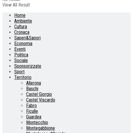
View All Result
Home
Ambiente
Cultura
Cronaca
Saperi&Sapori
Economia
Eventi
Politica
Sociale
Sponsorizzate
Sport
Territorio
Allerona
Baschi
Castel Giorgio
Castel Viscardo
Fabro
Ficulle
Guardea
Montecchio
Montegabbione