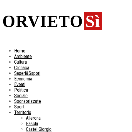
ORVIETO
Sì
Home
Ambiente
Cultura
Cronaca
Saperi&Sapori
Economia
Eventi
Politica
Sociale
Sponsorizzate
Sport
Territorio
Allerona
Baschi
Castel Giorgio