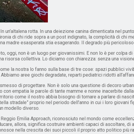
a. In un’altalena rotta. In una deiezione canina dimenticata nel pun
l’ironia di chi ride sopra a un post indignato, la complicità di chi
e una madre esasperata stia esagerando. Il degrado più pericoloso
, oggi, non è un luogo per giovanissimi. E non lo è per colpa di c
 risorsa collettiva. Lo diciamo con chiarezza: senza una visione,
come la nostra lo fanno sulla base di tre cose: spazi pubblici vivibi
ardo. Abbiamo aree giochi degradate, reparti pediatrici ridotti all’af
esso di progettare. Non è solo una questione di decoro urbano, 
to con empatia le parole di tante mamme e nonne inacerbite dall
itorio come il nostro abbia bisogno di tornare a parlare di nascit
la stradale” proprio nel periodo dell’anno in cui i loro giovani f
un modello diverso.
 Il Reggio Emilia Approach, riconosciuto nel mondo come eccelle
Educare, allora, significa costruire ambienti capaci di ascoltare, di 
nosce nella crescita dei suoi piccoli il proprio atto politico più r