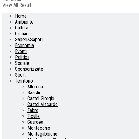
View All Result
Home
Ambiente
Cultura
Cronaca
Saperi&Sapori
Economia
Eventi
Politica
Sociale
Sponsorizzate
Sport
Territorio
Allerona
Baschi
Castel Giorgio
Castel Viscardo
Fabro
Ficulle
Guardea
Montecchio
Montegabbione