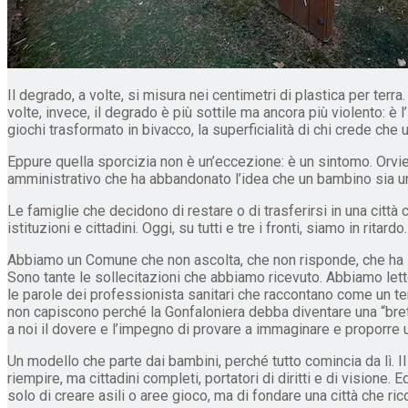
Il degrado, a volte, si misura nei centimetri di plastica per terr
volte, invece, il degrado è più sottile ma ancora più violento: è 
giochi trasformato in bivacco, la superficialità di chi crede ch
Eppure quella sporcizia non è un’eccezione: è un sintomo. Orvieto
amministrativo che ha abbandonato l’idea che un bambino sia una
Le famiglie che decidono di restare o di trasferirsi in una città 
istituzioni e cittadini. Oggi, su tutti e tre i fronti, siamo in rit
Abbiamo un Comune che non ascolta, che non risponde, che ha sm
Sono tante le sollecitazioni che abbiamo ricevuto. Abbiamo let
le parole dei professionista sanitari che raccontano come un terr
non capiscono perché la Gonfaloniera debba diventare una “bretel
a noi il dovere e l’impegno di provare a immaginare e proporre 
Un modello che parte dai bambini, perché tutto comincia da lì.
riempire, ma cittadini completi, portatori di diritti e di visione. 
solo di creare asili o aree gioco, ma di fondare una città che rico