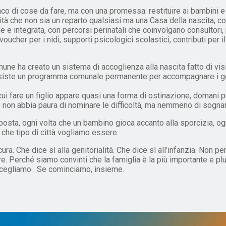
 di cose da fare, ma con una promessa: restituire ai bambini e all
ità che non sia un reparto qualsiasi ma una Casa della nascita, co
e e integrata, con percorsi perinatali che coinvolgano consultori, 
voucher per i nidi, supporti psicologici scolastici, contributi per
omune ha creato un sistema di accoglienza alla nascita fatto di vis
 esiste un programma comunale permanente per accompagnare i geni
ui fare un figlio appare quasi una forma di ostinazione, domani pu
non abbia paura di nominare le difficoltà, ma nemmeno di sognar
posta, ogni volta che un bambino gioca accanto alla sporcizia, og
o che tipo di città vogliamo essere.
ura. Che dice sì alla genitorialità. Che dice sì all’infanzia. Non 
e. Perché siamo convinti che la famiglia è la più importante e plu
 scegliamo. Se cominciamo, insieme.