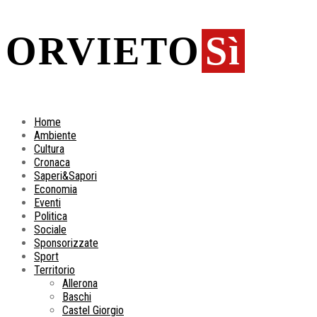
ORVIETO
Sì
Home
Ambiente
Cultura
Cronaca
Saperi&Sapori
Economia
Eventi
Politica
Sociale
Sponsorizzate
Sport
Territorio
Allerona
Baschi
Castel Giorgio