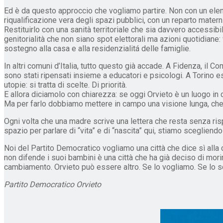
Ed è da questo approccio che vogliamo partire. Non con un elenco
riqualificazione vera degli spazi pubblici, con un reparto matern
Restituirlo con una sanità territoriale che sia davvero accessibil
genitorialità che non siano spot elettorali ma azioni quotidiane: 
sostegno alla casa e alla residenzialitá delle famiglie.
In altri comuni d’Italia, tutto questo già accade. A Fidenza, il C
sono stati ripensati insieme a educatori e psicologi. A Torino
utopie: si tratta di scelte. Di priorità.
E allora diciamolo con chiarezza: se oggi Orvieto è un luogo in c
Ma per farlo dobbiamo mettere in campo una visione lunga, che 
Ogni volta che una madre scrive una lettera che resta senza ris
spazio per parlare di “vita” e di “nascita” qui, stiamo scegliend
Noi del Partito Democratico vogliamo una città che dice sì alla c
non difende i suoi bambini è una città che ha già deciso di morir
cambiamento. Orvieto può essere altro. Se lo vogliamo. Se lo
Partito Democratico Orvieto