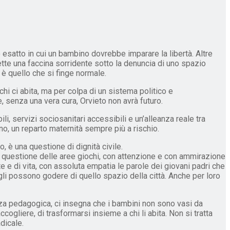
to esatto in cui un bambino dovrebbe imparare la libertà. Altre
 mette una faccina sorridente sotto la denuncia di uno spazio
 è quello che si finge normale.
hi ci abita, ma per colpa di un sistema politico e
 senza una vera cura, Orvieto non avrà futuro.
li, servizi sociosanitari accessibili e un’alleanza reale tra
fanno, un reparto maternità sempre più a rischio.
è una questione di dignità civile.
a questione delle aree giochi, con attenzione e con ammirazione
e e di vita, con assoluta empatia le parole dei giovani padri che
igli possono godere di quello spazio della città. Anche per loro
nza pedagogica, ci insegna che i bambini non sono vasi da
accogliere, di trasformarsi insieme a chi li abita. Non si tratta
adicale.