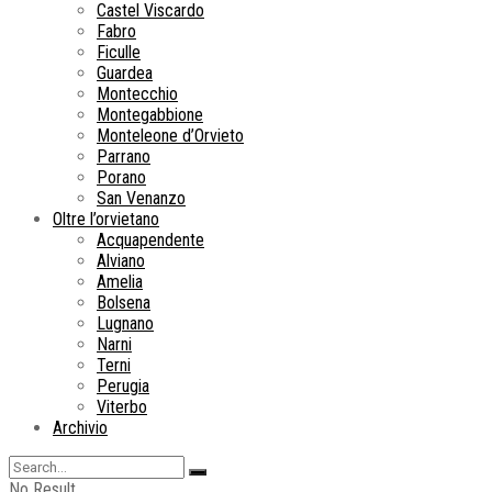
Castel Viscardo
Fabro
Ficulle
Guardea
Montecchio
Montegabbione
Monteleone d’Orvieto
Parrano
Porano
San Venanzo
Oltre l’orvietano
Acquapendente
Alviano
Amelia
Bolsena
Lugnano
Narni
Terni
Perugia
Viterbo
Archivio
No Result