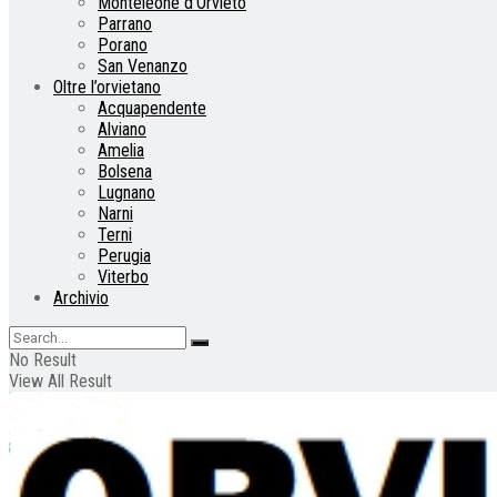
Monteleone d’Orvieto
Parrano
Porano
San Venanzo
Oltre l’orvietano
Acquapendente
Alviano
Amelia
Bolsena
Lugnano
Narni
Terni
Perugia
Viterbo
Archivio
No Result
View All Result