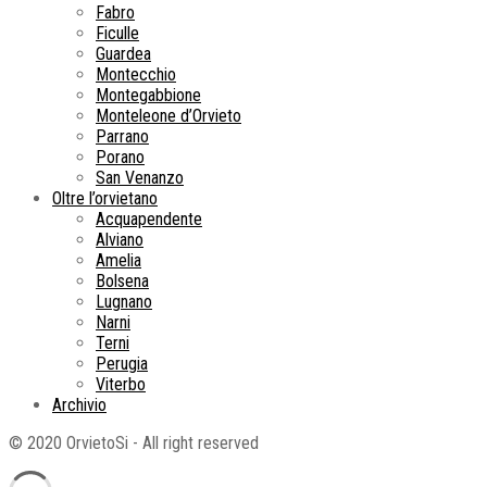
Fabro
Ficulle
Guardea
Montecchio
Montegabbione
Monteleone d’Orvieto
Parrano
Porano
San Venanzo
Oltre l’orvietano
Acquapendente
Alviano
Amelia
Bolsena
Lugnano
Narni
Terni
Perugia
Viterbo
Archivio
© 2020 OrvietoSi - All right reserved