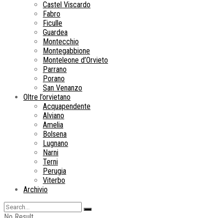
Castel Viscardo
Fabro
Ficulle
Guardea
Montecchio
Montegabbione
Monteleone d’Orvieto
Parrano
Porano
San Venanzo
Oltre l’orvietano
Acquapendente
Alviano
Amelia
Bolsena
Lugnano
Narni
Terni
Perugia
Viterbo
Archivio
No Result