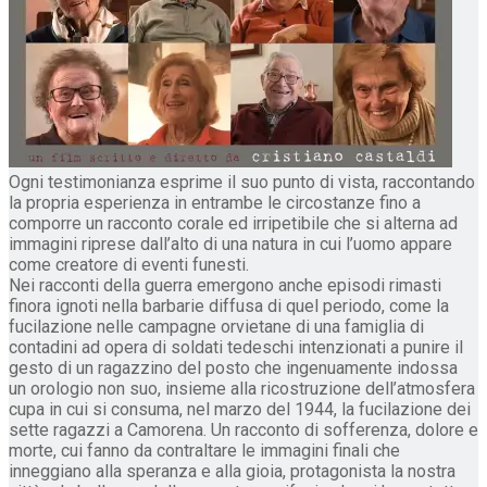
Ogni testimonianza esprime il suo punto di vista, raccontando
la propria esperienza in entrambe le circostanze fino a
comporre un racconto corale ed irripetibile che si alterna ad
immagini riprese dall’alto di una natura in cui l’uomo appare
come creatore di eventi funesti.
Nei racconti della guerra emergono anche episodi rimasti
finora ignoti nella barbarie diffusa di quel periodo, come la
fucilazione nelle campagne orvietane di una famiglia di
contadini ad opera di soldati tedeschi intenzionati a punire il
gesto di un ragazzino del posto che ingenuamente indossa
un orologio non suo, insieme alla ricostruzione dell’atmosfera
cupa in cui si consuma, nel marzo del 1944, la fucilazione dei
sette ragazzi a Camorena. Un racconto di sofferenza, dolore e
morte, cui fanno da contraltare le immagini finali che
inneggiano alla speranza e alla gioia, protagonista la nostra