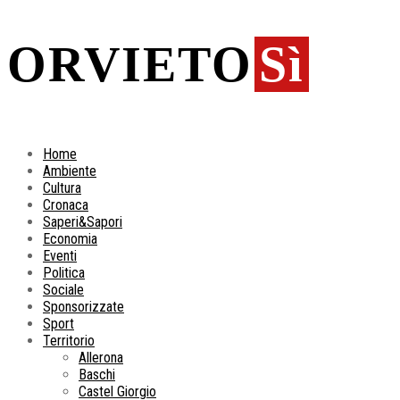
ORVIETO
Sì
Home
Ambiente
Cultura
Cronaca
Saperi&Sapori
Economia
Eventi
Politica
Sociale
Sponsorizzate
Sport
Territorio
Allerona
Baschi
Castel Giorgio