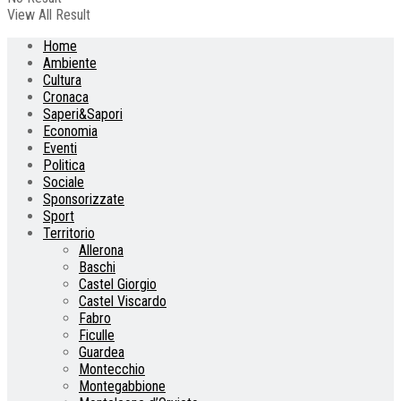
View All Result
Home
Ambiente
Cultura
Cronaca
Saperi&Sapori
Economia
Eventi
Politica
Sociale
Sponsorizzate
Sport
Territorio
Allerona
Baschi
Castel Giorgio
Castel Viscardo
Fabro
Ficulle
Guardea
Montecchio
Montegabbione