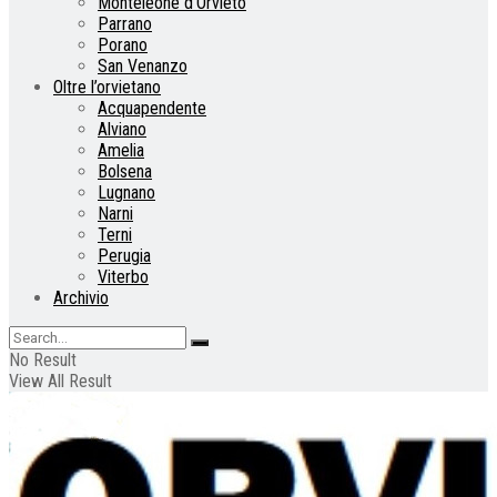
Monteleone d’Orvieto
Parrano
Porano
San Venanzo
Oltre l’orvietano
Acquapendente
Alviano
Amelia
Bolsena
Lugnano
Narni
Terni
Perugia
Viterbo
Archivio
No Result
View All Result