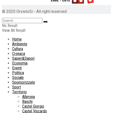
© 2020 OrvietoSi - All right reserved
No Result
View All Result
Home
Ambiente
Cultura
Cronaca
Saperi&Sapori
Economia
Eventi
Politica
Sociale
Sponsorizzate
Sport
Territorio
Allerona
Baschi
Castel Giorgio
Castel Viscardo