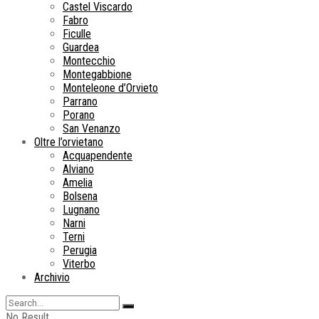
Castel Viscardo
Fabro
Ficulle
Guardea
Montecchio
Montegabbione
Monteleone d’Orvieto
Parrano
Porano
San Venanzo
Oltre l’orvietano
Acquapendente
Alviano
Amelia
Bolsena
Lugnano
Narni
Terni
Perugia
Viterbo
Archivio
No Result