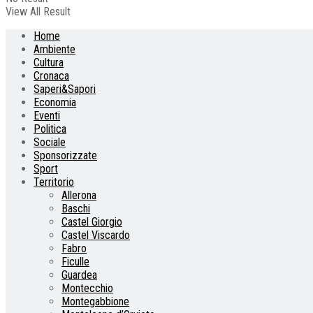
View All Result
Home
Ambiente
Cultura
Cronaca
Saperi&Sapori
Economia
Eventi
Politica
Sociale
Sponsorizzate
Sport
Territorio
Allerona
Baschi
Castel Giorgio
Castel Viscardo
Fabro
Ficulle
Guardea
Montecchio
Montegabbione