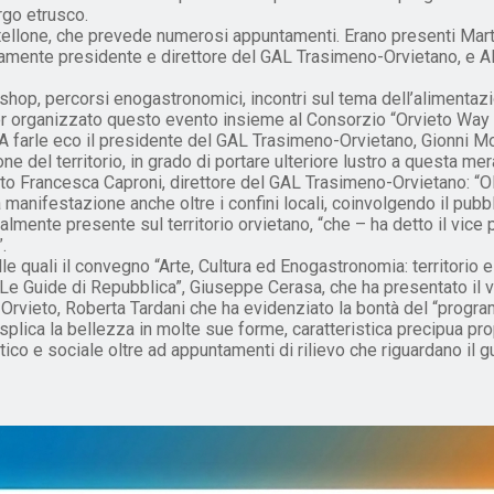
rgo etrusco.
artellone, che prevede numerosi appuntamenti. Erano presenti Mart
vamente presidente e direttore del GAL Trasimeno-Orvietano, e A
shop, percorsi enogastronomici, incontri sul tema dell’alimentazi
er organizzato questo evento insieme al Consorzio “Orvieto Way 
la. A farle eco il presidente del GAL Trasimeno-Orvietano, Gionni M
 del territorio, in grado di portare ulteriore lustro a questa mera
ato Francesca Caproni, direttore del GAL Trasimeno-Orvietano: “Ol
manifestazione anche oltre i confini locali, coinvolgendo il pubbli
nalmente presente sul territorio orvietano, “che – ha detto il vice 
.
lle quali il convegno “Arte, Cultura ed Enogastronomia: territori
e “Le Guide di Repubblica”, Giuseppe Cerasa, che ha presentato il v
rvieto, Roberta Tardani che ha evidenziato la bontà del “programm
plica la bellezza in molte sue forme, caratteristica precipua propri
 e sociale oltre ad appuntamenti di rilievo che riguardano il gus