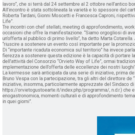
lavoro”, che si terrà dal 24 settembre al 2 ottobre nell’antico bo
All’incontro è stata sottolineata la varietà e lo spessore del c
Roberta Tardani, Gionni Moscetti e Francesca Caproni, rispetti
Life”.
Tre incontri con chef stellati, meeting di approfondimento, work
occasioni che offre la manifestazione. “Siamo orgogliosi di av
un’offerta al pubblico di primo livello”, ha detto Marta Cotarel
“riuscire a sostenere un evento così importante per la promozione
Di “importante ricaduta economica sul territorio” ha invece parl
fierezza a sostenere questa edizione è la capacità di portare la 
dell’attività del Consorzio “Orvieto Way of Life”, ormai tradizio
implementazione dell’offerta delle eccellenze dei nostri luoghi”
La kermesse sarà anticipata da una serie di iniziative, prima de
Bruno Vespa con la partecipazione, tra gli altri del direttore d
iniziative, insomma, particolarmente apprezzate del Sindaco di O
https://orvietogustoearte.it/index.php/programma/, n.d.r.) che es
enogastronomica, momenti culturali e di approfondimento tematico
in quei giorni”.