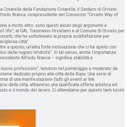
a Cotarella della Fondazione Cotarella, il Sindaco di Orvieto
lfredo Branca, vicepresidente del Consorzio “Orvieto Way of
one e molto altro: sono questi alcuni degli argomenti e
of life”, al GAL Trasimeno-Orvietano e al Comune di Orvieto per
oscetti, che ha sottolineato la propria soddisfazione per
vigliosa città”.
tre a questo, un’altra forte motivazione che ci ha spinto con
co delle regioni limitrofe”. In tal senso, anche l’importanza
presidente Alfredo Branca – significa stabilità e
o e nuove professioni”, tenutosi nel pomeriggio e moderato da
olume dedicato proprio alla città della Rupe. Una serie di
a di una manifestazione (tutti gli eventi al link
o della città, attraverso una qualificata offerta artistica ed
to e il mondo del lavoro. Ci attendiamo per questo tanti turisti