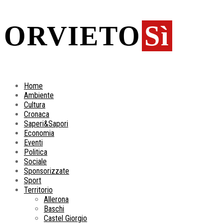
ORVIETO
Sì
Home
Ambiente
Cultura
Cronaca
Saperi&Sapori
Economia
Eventi
Politica
Sociale
Sponsorizzate
Sport
Territorio
Allerona
Baschi
Castel Giorgio