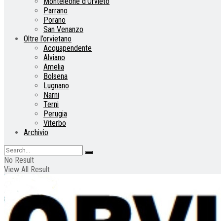
Monteleone d’Orvieto
Parrano
Porano
San Venanzo
Oltre l’orvietano
Acquapendente
Alviano
Amelia
Bolsena
Lugnano
Narni
Terni
Perugia
Viterbo
Archivio
No Result
View All Result