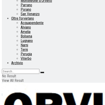
Monteleone d’Orvieto
Parrano
Porano
San Venanzo
Oltre l’orvietano
Acquapendente
Alviano
Amelia
Bolsena
Lugnano
Narni
Terni
Perugia
Viterbo
Archivio
No Result
View All Result