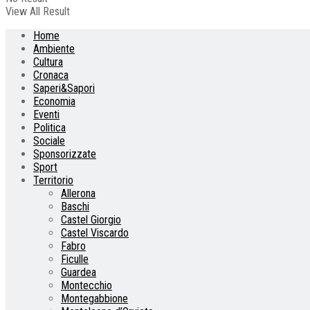
View All Result
Home
Ambiente
Cultura
Cronaca
Saperi&Sapori
Economia
Eventi
Politica
Sociale
Sponsorizzate
Sport
Territorio
Allerona
Baschi
Castel Giorgio
Castel Viscardo
Fabro
Ficulle
Guardea
Montecchio
Montegabbione