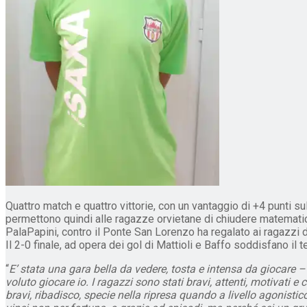
Quattro match e quattro vittorie, con un vantaggio di +4 punti sul
permettono quindi alle ragazze orvietane di chiudere matematicam
PalaPapini, contro il Ponte San Lorenzo ha regalato ai ragazzi d
Il 2-0 finale, ad opera dei gol di Mattioli e Baffo soddisfano il
“
E’ stata una gara bella da vedere, tosta e intensa da giocare 
voluto giocare io. I ragazzi sono stati bravi, attenti, motivati
bravi, ribadisco, specie nella ripresa quando a livello agonistic