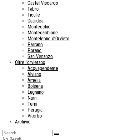
Castel Viscardo
Fabro
Ficulle
Guardea
Montecchio
Montegabbione
Monteleone d’Orvieto
Parrano
Porano
San Venanzo
Oltre l’orvietano
Acquapendente
Alviano
Amelia
Bolsena
Lugnano
Narni
Terni
Perugia
Viterbo
Archivio
No Result