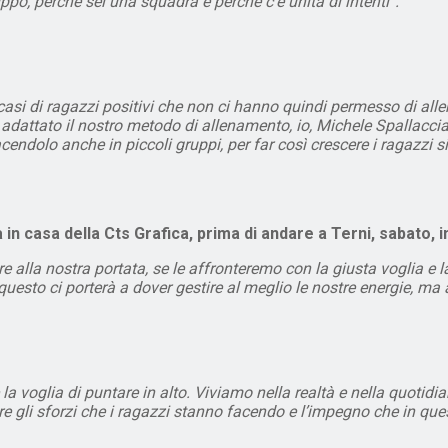
ppo, perché sei una squadra e perché c’è unità di intenti”.
casi di ragazzi positivi che non ci hanno quindi permesso di al
o adattato il nostro metodo di allenamento, io, Michele Spallacci
endolo anche in piccoli gruppi, per far così crescere i ragazzi sia
a in casa della Cts Grafica, prima di andare a Terni, sabato, 
alla nostra portata, se le affronteremo con la giusta voglia e la
 questo ci porterà a dover gestire al meglio le nostre energie, m
 voglia di puntare in alto. Viviamo nella realtà e nella quotidia
are gli sforzi che i ragazzi stanno facendo e l’impegno che in 