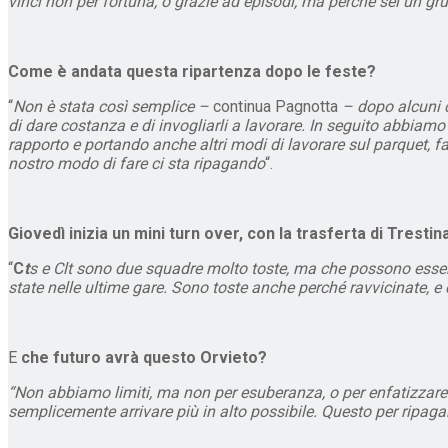
vinci non per fortuna, o grazie ad episodi, ma perché sei un gru
Come è andata questa ripartenza dopo le feste?
“
Non è stata così semplice –
continua Pagnotta
– dopo alcuni 
di dare costanza e di invogliarli a lavorare. In seguito abbiam
rapporto e portando anche altri modi di lavorare sul parquet, fac
nostro modo di fare ci sta ripagando
“.
Giovedì inizia un mini turn over, con la trasferta di Trestin
“
C
t
s e Clt sono due squadre molto toste, ma che possono essere 
state nelle ultime gare. Sono toste anche perché ravvicinate, e
E
che futuro avrà questo Orvieto?
“Non abbiamo limiti, ma non per esuberanza, o per enfatizzare la
semplicemente arrivare più in alto possibile. Questo per ripag