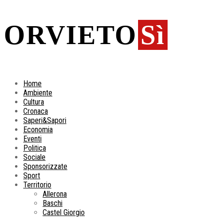
ORVIETO
Sì
Home
Ambiente
Cultura
Cronaca
Saperi&Sapori
Economia
Eventi
Politica
Sociale
Sponsorizzate
Sport
Territorio
Allerona
Baschi
Castel Giorgio