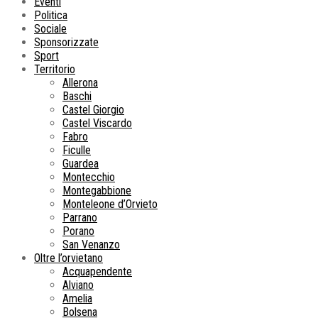
Eventi
Politica
Sociale
Sponsorizzate
Sport
Territorio
Allerona
Baschi
Castel Giorgio
Castel Viscardo
Fabro
Ficulle
Guardea
Montecchio
Montegabbione
Monteleone d’Orvieto
Parrano
Porano
San Venanzo
Oltre l’orvietano
Acquapendente
Alviano
Amelia
Bolsena