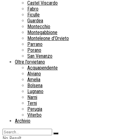
Castel Viscardo
Fabro
Ficulle
Guardea
Montecchio
Montegabbione
Monteleone d’Orvieto
Parrano
Porano
San Venanzo
Oltre l’orvietano
Acquapendente
Alviano
Amelia
Bolsena
Lugnano
Narni
Terni
Perugia
Viterbo
Archivio
No Result