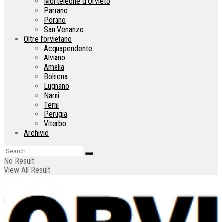
Monteleone d’Orvieto
Parrano
Porano
San Venanzo
Oltre l’orvietano
Acquapendente
Alviano
Amelia
Bolsena
Lugnano
Narni
Terni
Perugia
Viterbo
Archivio
No Result
View All Result