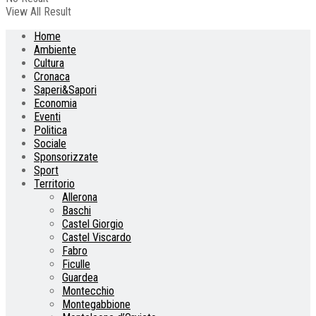
View All Result
Home
Ambiente
Cultura
Cronaca
Saperi&Sapori
Economia
Eventi
Politica
Sociale
Sponsorizzate
Sport
Territorio
Allerona
Baschi
Castel Giorgio
Castel Viscardo
Fabro
Ficulle
Guardea
Montecchio
Montegabbione