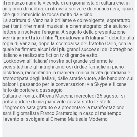
il romanzo narra le vicende di un giornalista di cultura che, in
un giorno di nebbia, si ritrova a scrivere di cronaca nera, ignaro
che quell’omicidio lo tocca molto da vicino…
La scrittura di Vanzina è brillante e coinvolgente, soprattutto
per i tanti riferimenti musicali e cinematografici che aiutano il
lettore a risolvere l’enigma. A seguito della presentazione,
verrà proiettato il film “Lockdown all’italiana”
, debutto alla
regia di Vanzina, dopo la scomparsa del fratello Carlo, con la
quale ha firmato alcuni dei più grandi successi del botteghino
italiano e realizzato fiction tv di grande esito.
‘Lockdown all’italiana’ mostra sul grande schermo le
vicissitudini e gli intrighi amorosi di due famiglie in pieno
lockdown, raccontando in maniera ironica la vita quotidiana e
stereotipata degli italiani, dalle strade vuote, alle bandiere sui
balconi, passando per le conversazioni via Skype e il cane
finto da portare a passeggio.
Cultura e ironia, all’Arena Marconi, mercoledì 25 agosto, si
potrà godere di una piacevole serata sotto le stelle.
L’ingresso sarà gratuito e a presentare la manifestazione
sarà il giornalista Franco Grattarola; in caso di maltempo
l’evento si svolgerà al Cinema Multisala Moderno.