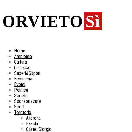
ORVIETO
Sì
Home
Ambiente
Cultura
Cronaca
Saperi&Sapori
Economia
Eventi
Politica
Sociale
Sponsorizzate
Sport
Territorio
Allerona
Baschi
Castel Giorgio