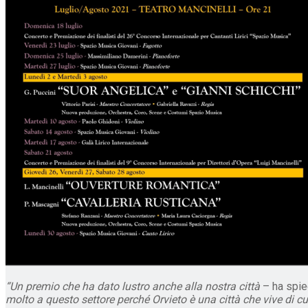
“Un premio che ha dato lustro anche alla nostra città
– ha spie
molto a questo settore perché Orvieto è una città che vive di c