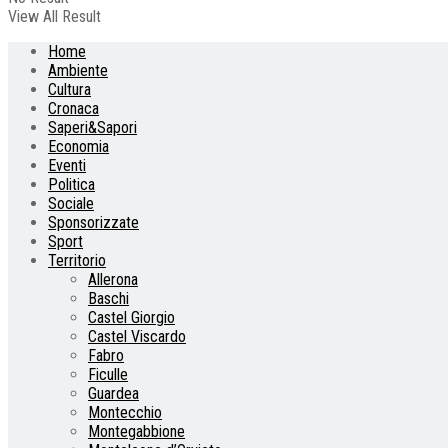
View All Result
Home
Ambiente
Cultura
Cronaca
Saperi&Sapori
Economia
Eventi
Politica
Sociale
Sponsorizzate
Sport
Territorio
Allerona
Baschi
Castel Giorgio
Castel Viscardo
Fabro
Ficulle
Guardea
Montecchio
Montegabbione