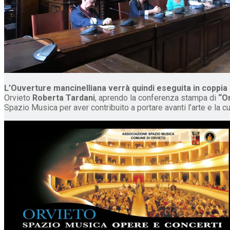
L’Ouverture mancinelliana verrà quindi eseguita in coppia a
Orvieto
Roberta Tardani
, aprendo la conferenza stampa di
“O
Spazio Musica per aver contribuito a portare avanti l’arte e la cu