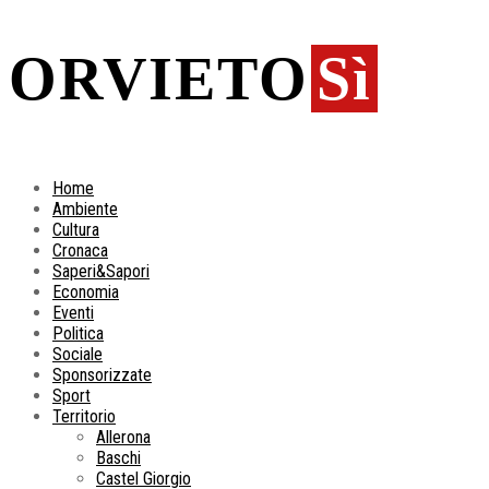
ORVIETO
Sì
Home
Ambiente
Cultura
Cronaca
Saperi&Sapori
Economia
Eventi
Politica
Sociale
Sponsorizzate
Sport
Territorio
Allerona
Baschi
Castel Giorgio