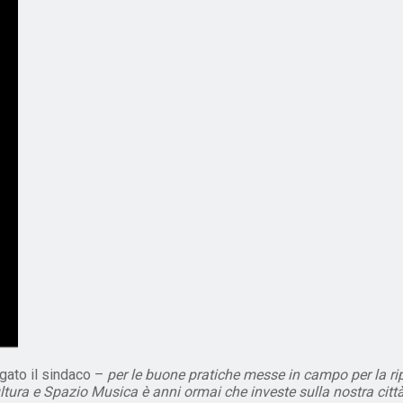
gato il sindaco –
per le buone pratiche messe in campo per la ri
ultura e Spazio Musica è anni ormai che investe sulla nostra citt