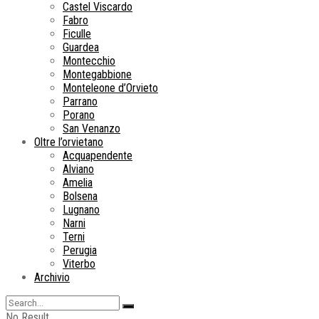
Castel Viscardo
Fabro
Ficulle
Guardea
Montecchio
Montegabbione
Monteleone d’Orvieto
Parrano
Porano
San Venanzo
Oltre l’orvietano
Acquapendente
Alviano
Amelia
Bolsena
Lugnano
Narni
Terni
Perugia
Viterbo
Archivio
No Result