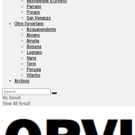
Monteleone d’Orvieto
Parrano
Porano
San Venanzo
Oltre l’orvietano
Acquapendente
Alviano
Amelia
Bolsena
Lugnano
Narni
Terni
Perugia
Viterbo
Archivio
No Result
View All Result