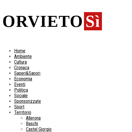
ORVIETO
Sì
Home
Ambiente
Cultura
Cronaca
Saperi&Sapori
Economia
Eventi
Politica
Sociale
Sponsorizzate
Sport
Territorio
Allerona
Baschi
Castel Giorgio