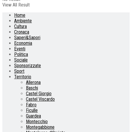
View All Result
Home
Ambiente
Cultura
Cronaca
Saperi&Sapori
Economia
Eventi
Politica
Sociale
Sponsorizzate
Sport
Territorio
Allerona
Baschi
Castel Giorgio
Castel Viscardo
Fabro
Ficulle
Guardea
Montecchio
Montegabbione