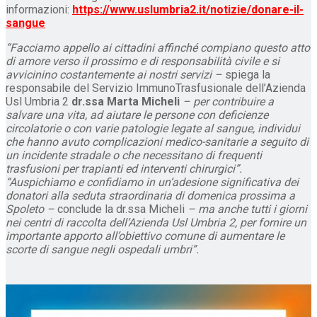
informazioni:
https://www.uslumbria2.it/notizie/donare-il-
sangue
“Facciamo appello ai cittadini affinché compiano questo atto
di amore verso il prossimo e di responsabilità civile e si
avvicinino costantemente ai nostri servizi –
spiega la
responsabile del Servizio ImmunoTrasfusionale dell’Azienda
Usl Umbria 2
dr.ssa Marta Micheli
– per contribuire a
salvare una vita, ad aiutare le persone con deficienze
circolatorie o con varie patologie legate al sangue, individui
che hanno avuto complicazioni medico-sanitarie a seguito di
un incidente stradale o che necessitano di frequenti
trasfusioni per trapianti ed interventi chirurgici”.
“Auspichiamo e confidiamo in un’adesione significativa dei
donatori alla seduta straordinaria di domenica prossima a
Spoleto –
conclude la dr.ssa Micheli
– ma anche tutti i giorni
nei centri di raccolta dell’Azienda Usl Umbria 2, per fornire un
importante apporto all’obiettivo comune di aumentare le
scorte di sangue negli ospedali umbri”.