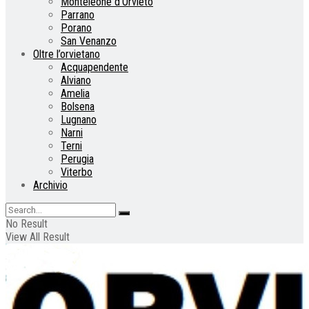
Monteleone d’Orvieto
Parrano
Porano
San Venanzo
Oltre l’orvietano
Acquapendente
Alviano
Amelia
Bolsena
Lugnano
Narni
Terni
Perugia
Viterbo
Archivio
No Result
View All Result