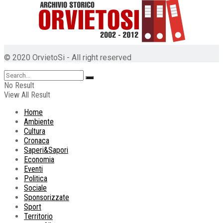
© 2020 OrvietoSi - All right reserved
No Result
View All Result
Home
Ambiente
Cultura
Cronaca
Saperi&Sapori
Economia
Eventi
Politica
Sociale
Sponsorizzate
Sport
Territorio