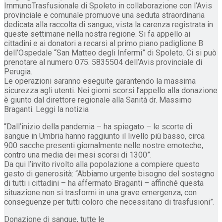
ImmunoTrasfusionale di Spoleto in collaborazione con l’Avis
provinciale e comunale promuove una seduta straordinaria
dedicata alla raccolta di sangue, vista la carenza registrata in
queste settimane nella nostra regione. Si fa appello ai
cittadini e ai donatori a recarsi al primo piano padiglione B
dell’Ospedale “San Matteo degli Infermi” di Spoleto. Ci si può
prenotare al numero 075. 5835504 dell’Avis provinciale di
Perugia.
Le operazioni saranno eseguite garantendo la massima
sicurezza agli utenti. Nei giorni scorsi l’appello alla donazione
è giunto dal direttore regionale alla Sanità dr. Massimo
Braganti. Leggi la notizia
“Dall’inizio della pandemia – ha spiegato – le scorte di
sangue in Umbria hanno raggiunto il livello più basso, circa
900 sacche presenti giornalmente nelle nostre emoteche,
contro una media dei mesi scorsi di 1300”.
Da qui l’invito rivolto alla popolazione a compiere questo
gesto di generosità: “Abbiamo urgente bisogno del sostegno
di tutti i cittadini – ha affermato Braganti – affinché questa
situazione non si trasformi in una grave emergenza, con
conseguenze per tutti coloro che necessitano di trasfusioni”.
Donazione di sangue, tutte le