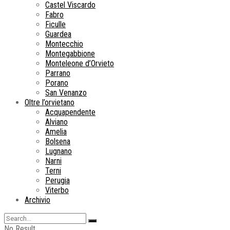
Castel Viscardo
Fabro
Ficulle
Guardea
Montecchio
Montegabbione
Monteleone d’Orvieto
Parrano
Porano
San Venanzo
Oltre l’orvietano
Acquapendente
Alviano
Amelia
Bolsena
Lugnano
Narni
Terni
Perugia
Viterbo
Archivio
No Result