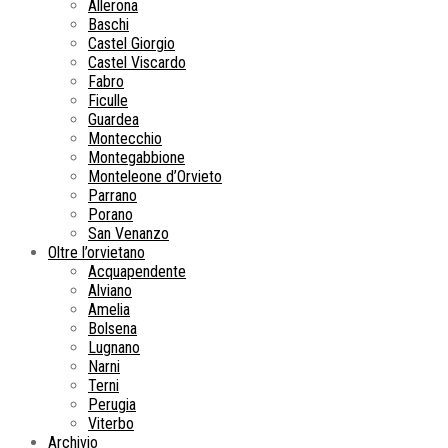
Allerona
Baschi
Castel Giorgio
Castel Viscardo
Fabro
Ficulle
Guardea
Montecchio
Montegabbione
Monteleone d’Orvieto
Parrano
Porano
San Venanzo
Oltre l’orvietano
Acquapendente
Alviano
Amelia
Bolsena
Lugnano
Narni
Terni
Perugia
Viterbo
Archivio