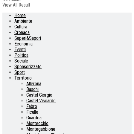
View All Result
Home
Ambiente
Cultura
Cronaca
Saperi&Sapori
Economia
Eventi
Politica
Sociale
Sponsorizzate
Sport
Territorio
Allerona
Baschi
Castel Giorgio
Castel Viscardo
Fabro
Ficulle
Guardea
Montecchio
Montegabbione