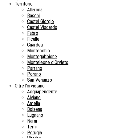
Territorio
Allerona
Baschi
Castel Giorgio
Castel Viscardo
Fabro
Ficulle
Guardea
Montecchio
Montegabbione
Monteleone d’Orvieto
Parrano
Porano
San Venanzo
Oltre l’orvietano
Acquapendente
Alviano
Amelia
Bolsena
Lugnano
Narni
Terni
Perugia