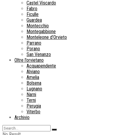
Castel Viscardo
Fabro
Ficulle
Guardea
Montecchio
Montegabbione
Monteleone d’Orvieto
Parrano
Porano
San Venanzo
Oltre l’orvietano
Acquapendente
Alviano
Amelia
Bolsena
Lugnano
Narni
Terni
Perugia
Viterbo
Archivio
No Result