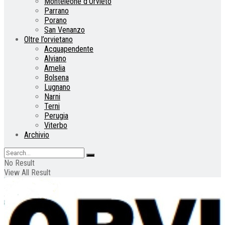
Monteleone d’Orvieto
Parrano
Porano
San Venanzo
Oltre l’orvietano
Acquapendente
Alviano
Amelia
Bolsena
Lugnano
Narni
Terni
Perugia
Viterbo
Archivio
No Result
View All Result