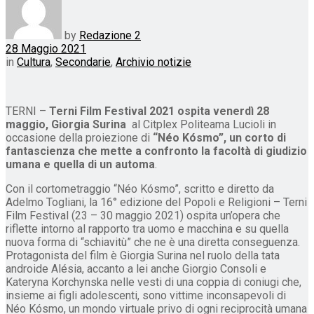
by
Redazione 2
28 Maggio 2021
in
Cultura
,
Secondarie
,
Archivio notizie
TERNI –
Terni Film Festival 2021 ospita venerdì 28
maggio, Giorgia Surina
al Citplex Politeama Lucioli in
occasione della proiezione di
“Néo Kósmo”, un corto di
fantascienza che mette a confronto la facoltà di giudizio
umana e quella di un automa
.
Con il cortometraggio “Néo Kósmo”, scritto e diretto da
Adelmo Togliani, la 16° edizione del Popoli e Religioni – Terni
Film Festival (23 – 30 maggio 2021) ospita un’opera che
riflette intorno al rapporto tra uomo e macchina e su quella
nuova forma di “schiavitù” che ne è una diretta conseguenza.
Protagonista del film è Giorgia Surina nel ruolo della tata
androide Alésia, accanto a lei anche Giorgio Consoli e
Kateryna Korchynska nelle vesti di una coppia di coniugi che,
insieme ai figli adolescenti, sono vittime inconsapevoli di
Néo Kósmo, un mondo virtuale privo di ogni reciprocità umana