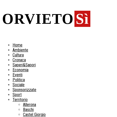
ORVIETO
Sì
Home
Ambiente
Cultura
Cronaca
Saperi&Sapori
Economia
Eventi
Politica
Sociale
Sponsorizzate
Sport
Territorio
Allerona
Baschi
Castel Giorgio