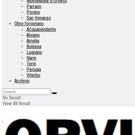
Monteleone d’Orvieto
Parrano
Porano
San Venanzo
Oltre l’orvietano
Acquapendente
Alviano
Amelia
Bolsena
Lugnano
Narni
Terni
Perugia
Viterbo
Archivio
No Result
View All Result