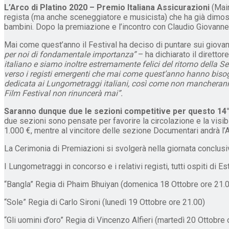
L’Arco di Platino 2020 – Premio Italiana Assicurazioni
(Main
regista (ma anche sceneggiatore e musicista) che ha già dimostra
bambini. Dopo la premiazione e l’incontro con Claudio Giovannes
Mai come quest’anno il Festival ha deciso di puntare sui giovani 
per noi di fondamentale importanza”
– ha dichiarato il direttore
italiano e siamo inoltre estremamente felici del ritorno della 
verso i registi emergenti che mai come quest’anno hanno bisogno
dedicata ai Lungometraggi italiani, così come non mancheranno
Film Festival non rinuncerà mai”.
Saranno dunque due le sezioni competitive per questo 14°
due sezioni sono pensate per favorire la circolazione e la visib
1.000 €, mentre al vincitore delle sezione Documentari andrà l’A
La Cerimonia di Premiazioni si svolgerà nella giornata conclusiv
I Lungometraggi in concorso e i relativi registi, tutti ospiti di Es
“Bangla” Regia di Phaim Bhuiyan (domenica 18 Ottobre ore 21.
“Sole” Regia di Carlo Sironi (lunedì 19 Ottobre ore 21.00)
“Gli uomini d’oro” Regia di Vincenzo Alfieri (martedì 20 Ottobre 