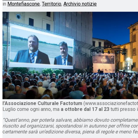
in
Montefiascone
,
Territorio
,
Archivio notizie
l’Associazione Culturale Factotum
(www.associazionefactotum
Luglio come ogni anno, ma
a ottobre dal 17 al 23
tutti presso 
“Quest’anno, per poterla salvare, abbiamo dovuto completamente
riuscito ad organizzarsi, spostandosi in autunno per offrire co
c
ertamente sarà un’edizione diversa, piena di regole e meno fe