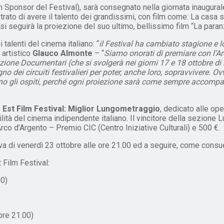
 Sponsor del Festival), sarà consegnato nella giornata inaugural
to di avere il talento dei grandissimi, con film come: La casa sull
i seguirà la proiezione del suo ultimo, bellissimo film “La paran
talenti del cinema italiano: “
il Festival ha cambiato stagione e lo
 artistico
Glauco Almonte
– “
Siamo onorati di premiare con l’Ar
Sezione Documentari (che si svolgerà nei giorni 17 e 18 ottobre d
 dei circuiti festivalieri per poter, anche loro, sopravvivere. O
 gli ospiti, perché ogni proiezione sarà come sempre accompagn
 Est Film Festival: Miglior Lungometraggio
, dedicato alle op
ilità del cinema indipendente italiano. Il vincitore della sezione
rco d’Argento – Premio CIC (Centro Iniziative Culturali) e 500 €.
a di venerdì 23 ottobre alle ore 21.00 ed a seguire, come consuetu
t Film Festival:
00)
ore 21.00)