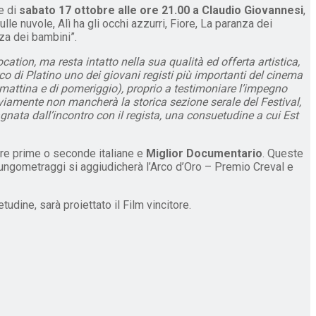
e di
sabato 17 ottobre alle ore 21.00 a Claudio Giovannesi
,
e nuvole, Alì ha gli occhi azzurri, Fiore, La paranza dei
za dei bambini”.
cation, ma resta intatto nella sua qualità ed offerta artistica,
co di Platino uno dei giovani registi più importanti del cinema
i mattina e di pomeriggio), proprio a testimoniare l’impegno
vviamente non mancherà la storica sezione serale del Festival,
ata dall’incontro con il regista, una consuetudine a cui Est
ere prime o seconde italiane e
Miglior Documentario
. Queste
 Lungometraggi si aggiudicherà l’Arco d’Oro – Premio Creval e
dine, sarà proiettato il Film vincitore.