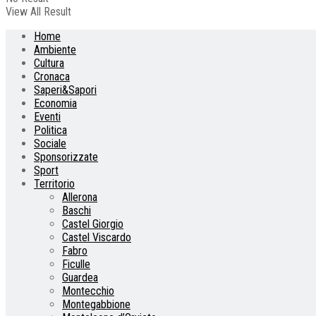
View All Result
Home
Ambiente
Cultura
Cronaca
Saperi&Sapori
Economia
Eventi
Politica
Sociale
Sponsorizzate
Sport
Territorio
Allerona
Baschi
Castel Giorgio
Castel Viscardo
Fabro
Ficulle
Guardea
Montecchio
Montegabbione