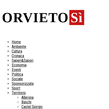
ORVIETO
Sì
Home
Ambiente
Cultura
Cronaca
Saperi&Sapori
Economia
Eventi
Politica
Sociale
Sponsorizzate
Sport
Territorio
Allerona
Baschi
Castel Giorgio