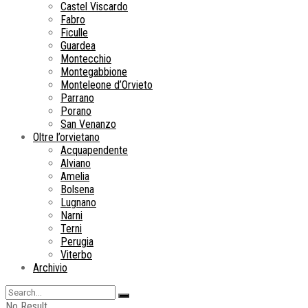
Castel Viscardo
Fabro
Ficulle
Guardea
Montecchio
Montegabbione
Monteleone d’Orvieto
Parrano
Porano
San Venanzo
Oltre l’orvietano
Acquapendente
Alviano
Amelia
Bolsena
Lugnano
Narni
Terni
Perugia
Viterbo
Archivio
No Result