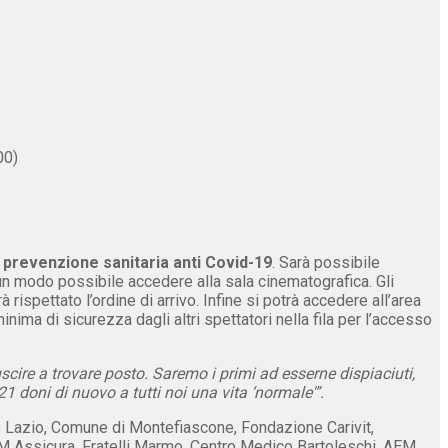
00)
 prevenzione sanitaria anti Covid-19
. Sarà possibile
lcun modo possibile accedere alla sala cinematografica. Gli
rispettato l’ordine di arrivo. Infine si potrà accedere all’area
ima di sicurezza dagli altri spettatori nella fila per l’accesso
ire a trovare posto. Saremo i primi ad esserne dispiaciuti,
 doni di nuovo a tutti noi una vita ‘normale'”.
one Lazio, Comune di Montefiascone, Fondazione Carivit,
DM Assicura, Fratelli Marmo, Centro Medico Bartoleschi, AEM,