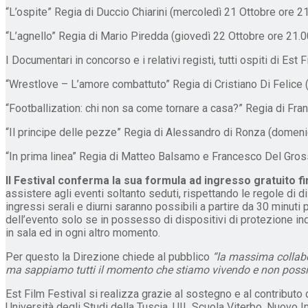
“L’ospite” Regia di Duccio Chiarini (mercoledì 21 Ottobre ore 2
“L’agnello” Regia di Mario Piredda (giovedì 22 Ottobre ore 21.0
I Documentari in concorso e i relativi registi, tutti ospiti di Est F
“Wrestlove – L’amore combattuto” Regia di Cristiano Di Felice 
“Footballization: chi non sa come tornare a casa?” Regia di Fr
“Il principe delle pezze” Regia di Alessandro di Ronza (domeni
“In prima linea” Regia di Matteo Balsamo e Francesco Del Gro
Il Festival conferma la sua formula ad ingresso gratuito f
assistere agli eventi soltanto seduti, rispettando le regole di 
ingressi serali e diurni saranno possibili a partire da 30 minuti 
dell’evento solo se in possesso di dispositivi di protezione ind
in sala ed in ogni altro momento.
Per questo la Direzione chiede al pubblico
“la massima collabo
ma sappiamo tutti il momento che stiamo vivendo e non possiamo
Est Film Festival si realizza grazie al sostegno e al contributo
Università degli Studi della Tuscia, UIL Scuola Viterbo, Nuovo