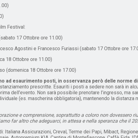
1.00)
0)
ilm Festival:
(sabato 17 Ottobre ore 11.00)
ancesco Agostini e Francesco Furiassi (sabato 17 Ottobre ore 17.
ca 18 Ottobre ore 11.00)
sso (domenica 18 Ottobre ore 17.00)
ino ad esaurimento posti, in osservanza però delle norme di
distanziamento prescritte. Esauriti i posti a sedere non sarà in a
prima dell’evento. Non sarà possibile prenotare l’ingresso, ma sarà 
ividuale (es. mascherina obbligatoria), mantenendo la distanza min
razione e comprensione, soprattutto a coloro non dovessero riusc
 far altro che adeguarci, in attesa e nella speranza che il 2021
 di: Italiana Assicurazioni, Creval, Terme dei Papi, Mibact, Regi
 Imaie, Autopremium KIA, Cantina di Montefiascone, Caffè Fida, I