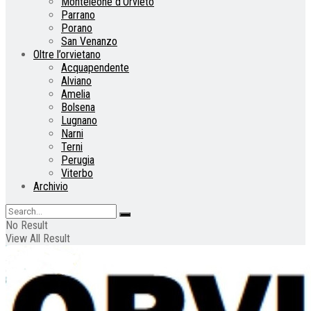
Monteleone d’Orvieto
Parrano
Porano
San Venanzo
Oltre l’orvietano
Acquapendente
Alviano
Amelia
Bolsena
Lugnano
Narni
Terni
Perugia
Viterbo
Archivio
No Result
View All Result