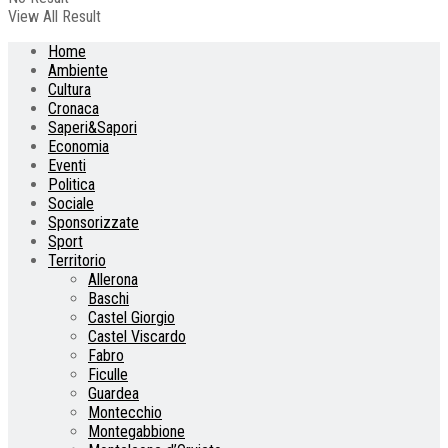
View All Result
Home
Ambiente
Cultura
Cronaca
Saperi&Sapori
Economia
Eventi
Politica
Sociale
Sponsorizzate
Sport
Territorio
Allerona
Baschi
Castel Giorgio
Castel Viscardo
Fabro
Ficulle
Guardea
Montecchio
Montegabbione