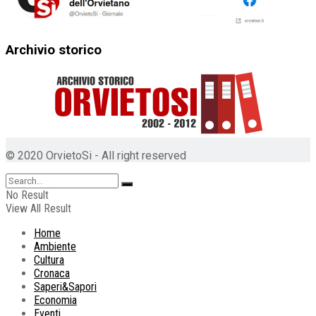
Archivio storico
© 2020 OrvietoSi - All right reserved
No Result
View All Result
Home
Ambiente
Cultura
Cronaca
Saperi&Sapori
Economia
Eventi