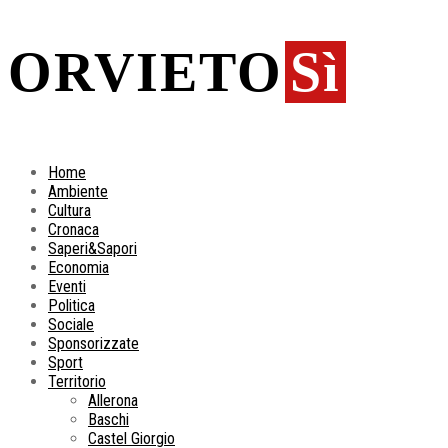
ORVIETO
Sì
Home
Ambiente
Cultura
Cronaca
Saperi&Sapori
Economia
Eventi
Politica
Sociale
Sponsorizzate
Sport
Territorio
Allerona
Baschi
Castel Giorgio