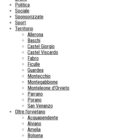
Politica
Sociale
Sponsorizzate
Sport
Territorio
Allerona
Baschi
Castel Giorgio
Castel Viscardo
Fabro
Ficulle
Guardea
Montecchio
Montegabbione
Monteleone d’Orvieto
Parrano
Porano
San Venanzo
Oltre l’orvietano
Acquapendente
Alviano
Amelia
Bolsena