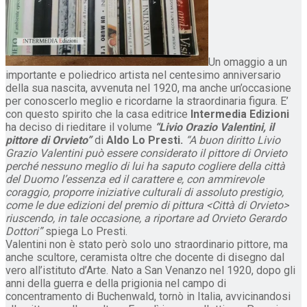
Un omaggio a un
importante e poliedrico artista nel centesimo anniversario
della sua nascita, avvenuta nel 1920, ma anche un’occasione
per conoscerlo meglio e ricordarne la straordinaria figura. E’
con questo spirito che la casa editrice
Intermedia Edizioni
ha deciso di rieditare il volume
“Livio Orazio Valentini, il
pittore di Orvieto”
di
Aldo Lo Presti.
“A buon diritto Livio
Grazio Valentini può essere considerato il pittore di Orvieto
perché nessuno meglio di lui ha saputo cogliere della città
del Duomo l’essenza ed il carattere e, con ammirevole
coraggio, proporre iniziative culturali di assoluto prestigio,
come le due edizioni del premio di pittura <Città di Orvieto>
riuscendo, in tale occasione, a riportare ad Orvieto Gerardo
Dottori”
spiega Lo Presti.
Valentini non è stato però solo uno straordinario pittore, ma
anche scultore, ceramista oltre che docente di disegno dal
vero all’istituto d’Arte. Nato a San Venanzo nel 1920, dopo gli
anni della guerra e della prigionia nel campo di
concentramento di Buchenwald, tornò in Italia, avvicinandosi