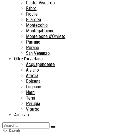
Castel Viscardo
Fabro
Ficulle
Guardea
Montecchio
Montegabbione
Monteleone d’Orvieto
Parrano
Porano
San Venanzo
Oltre l’orvietano
Acquapendente
Alviano
Amelia
Bolsena
Lugnano
Narni
Terni
Perugia
Viterbo
Archivio
No Result