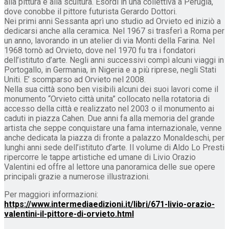
alla pittura e alla scultura. Esordì in una collettiva a Perugia,
dove conobbe il pittore futurista Gerardo Dottori.
Nei primi anni Sessanta aprì uno studio ad Orvieto ed iniziò a
dedicarsi anche alla ceramica. Nel 1967 si trasferì a Roma per
un anno, lavorando in un atelier di via Monti della Farina. Nel
1968 tornò ad Orvieto, dove nel 1970 fu tra i fondatori
dell’istituto d’arte. Negli anni successivi compì alcuni viaggi in
Portogallo, in Germania, in Nigeria e a più riprese, negli Stati
Uniti. E’ scomparso ad Orvieto nel 2008.
Nella sua città sono ben visibili alcuni dei suoi lavori come il
monumento “Orvieto città unita” collocato nella rotatoria di
accesso della città e realizzato nel 2003 o il monumento ai
caduti in piazza Cahen. Due anni fa alla memoria del grande
artista che seppe conquistare una fama internazionale, venne
anche dedicata la piazza di fronte a palazzo Monaldeschi, per
lunghi anni sede dell’istituto d’arte. Il volume di Aldo Lo Presti
ripercorre le tappe artistiche ed umane di Livio Orazio
Valentini ed offre al lettore una panoramica delle sue opere
principali grazie a numerose illustrazioni.
Per maggiori informazioni:
https://www.intermediaedizioni.it/libri/671-livio-orazio-
valentini-il-pittore-di-orvieto.html