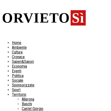
ORVIETO
Sì
Home
Ambiente
Cultura
Cronaca
Saperi&Sapori
Economia
Eventi
Politica
Sociale
Sponsorizzate
Sport
Territorio
Allerona
Baschi
Castel Giorgio