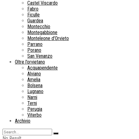
Castel Viscardo
Fabro
Ficulle
Guardea
Montecchio
Montegabbione
Monteleone d’Orvieto
Parrano
Porano
San Venanzo
Oltre l’orvietano
Acquapendente
Alviano
Amelia
Bolsena
Lugnano
Narni
Terni
Perugia
Viterbo
Archivio
No Result