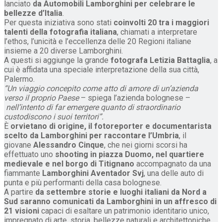
lanciato
da Automobili Lamborghini per celebrare le
bellezze d’Italia
.
Per questa iniziativa sono stati
coinvolti 20 tra i maggiori
talenti della fotografia italiana
, chiamati a interpretare
l’ethos, l’unicità e l’eccellenza delle 20 Regioni italiane
insieme a 20 diverse Lamborghini.
A questi si aggiunge la grande
fotografa Letizia Battaglia
, a
cui è affidata una speciale interpretazione della sua città,
Palermo.
“Un viaggio concepito come atto di amore di un’azienda
verso il proprio Paese
– spiega l’azienda bolognese –
nell’intento di far emergere quanto di straordinario
custodiscono i suoi territori”.
È
orvietano di origine,
il fotoreporter e documentarista
scelto da Lamborghini per raccontare l’Umbria
, il
giovane
Alessandro Cinque
, che nei giorni scorsi ha
effettuato uno
shooting in piazza Duomo, nel quartiere
medievale e nel borgo di Titignano
accompagnato da una
fiammante
Lamborghini Aventador Svj
, una delle auto di
punta e più performanti della casa bolognese.
A partire
da settembre storie e luoghi italiani da Nord a
Sud saranno comunicati da Lamborghini in un affresco di
21 visioni
capaci di esaltare un patrimonio identitario unico,
impregnato di arte, storia, bellezze naturali e architettoniche,