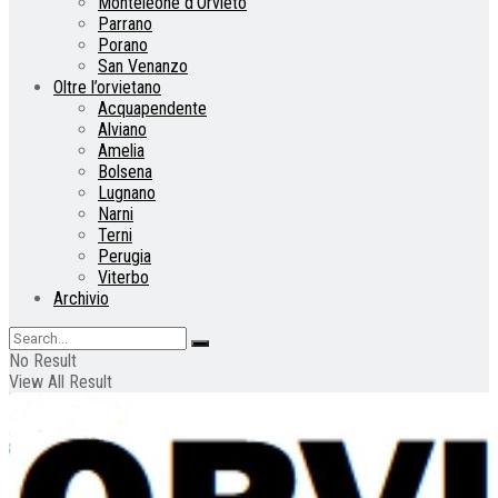
Monteleone d’Orvieto
Parrano
Porano
San Venanzo
Oltre l’orvietano
Acquapendente
Alviano
Amelia
Bolsena
Lugnano
Narni
Terni
Perugia
Viterbo
Archivio
No Result
View All Result