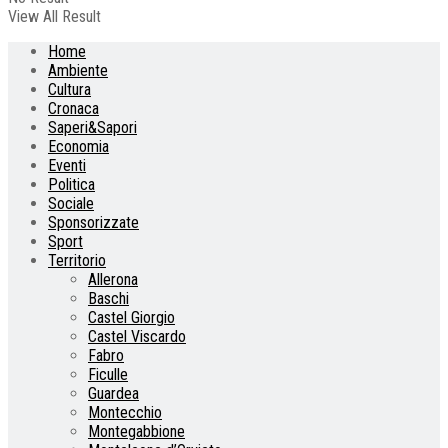
View All Result
Home
Ambiente
Cultura
Cronaca
Saperi&Sapori
Economia
Eventi
Politica
Sociale
Sponsorizzate
Sport
Territorio
Allerona
Baschi
Castel Giorgio
Castel Viscardo
Fabro
Ficulle
Guardea
Montecchio
Montegabbione