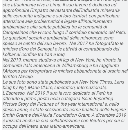
che attualmente vive a Lima. Il suo lavoro è dedicato ad
approfondire l’impatto devastante dell’industria mineraria
sulle comunità indigene e sui loro territori, con particolare
attenzione alle problematiche legate all’inquinamento
ambientale e alla salute pubblica tra le comunità di
Campesinos che vivono lungo il corridoio minerario del Perù.
Le questioni sociali e ambientali delle minoranze sono
spesso al centro del suo lavoro. Nel 2017 ha fotografato le
miniere d’oro del Senegal e le attività di contrabbando dei
kolbar al confine tra Iran e Iraq.
Nel 2019, mentre studiava all’Icp di New York, ha ritratto la
comunità Italo americana di Williamsburg e ha raggiunto
l’Arizona per fotografare le miniere abbandonate di uranio nei
territori Navajo.
Le sue foto sono state pubblicate sul New York Times, Lens
blog by Nyt, Marie Claire, Liberation, Internazionale,
L’Espresso. Nel 2019 il suo lavoro dedicato al Perù ha
ottenuto il primo posto nella categoria Issue Reporting
Picture Story del Pictures of the year international e, nello
stesso anno, è stato selezionato come finalista dello Eugene
Smith Grant e dell’Alexia Foundation Grant. A dicembre 2019
è iniziata anche la sua collaborazione con Reuters per cui si
occupa dell’intera area latino-americana.