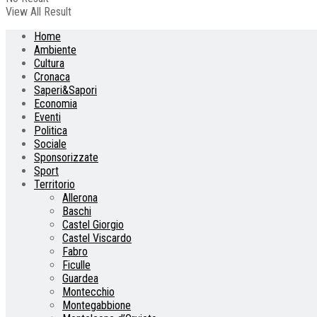
View All Result
Home
Ambiente
Cultura
Cronaca
Saperi&Sapori
Economia
Eventi
Politica
Sociale
Sponsorizzate
Sport
Territorio
Allerona
Baschi
Castel Giorgio
Castel Viscardo
Fabro
Ficulle
Guardea
Montecchio
Montegabbione