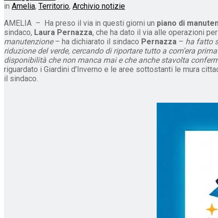
in
Amelia
,
Territorio
,
Archivio notizie
AMELIA – Ha preso il via in questi giorni un
piano di manuten
sindaco,
Laura Pernazza
, che ha dato il via alle operazioni pe
manutenzione
– ha dichiarato il sindaco
Pernazza
–
ha fatto s
riduzione del verde, cercando di riportare tutto a com’era prima
disponibilità che non manca mai e che anche stavolta conferm
riguardato i Giardini d’Inverno e le aree sottostanti le mura cittad
il sindaco.