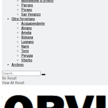
Monteleone d’Orvieto
Parrano
Porano
San Venanzo
Oltre l’orvietano
Acquapendente
Alviano
Amelia
Bolsena
Lugnano
Narni
Terni
Perugia
Viterbo
Archivio
No Result
View All Result