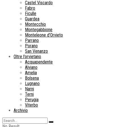
Castel Viscardo
Fabro
Ficulle
Guardea
Montecchio
Montegabbione
Monteleone d’Orvieto
Parrano
Porano
San Venanzo
Oltre l’orvietano
Acquapendente
Alviano
Amelia
Bolsena
Lugnano
Narni
Terni
Perugia
Viterbo
Archivio
No Result