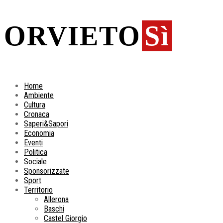
ORVIETO
Sì
Home
Ambiente
Cultura
Cronaca
Saperi&Sapori
Economia
Eventi
Politica
Sociale
Sponsorizzate
Sport
Territorio
Allerona
Baschi
Castel Giorgio