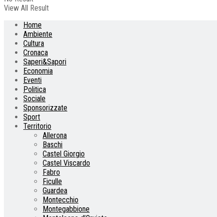
View All Result
Home
Ambiente
Cultura
Cronaca
Saperi&Sapori
Economia
Eventi
Politica
Sociale
Sponsorizzate
Sport
Territorio
Allerona
Baschi
Castel Giorgio
Castel Viscardo
Fabro
Ficulle
Guardea
Montecchio
Montegabbione