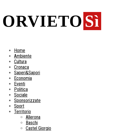
ORVIETO
Sì
Home
Ambiente
Cultura
Cronaca
Saperi&Sapori
Economia
Eventi
Politica
Sociale
Sponsorizzate
Sport
Territorio
Allerona
Baschi
Castel Giorgio