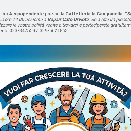
airos Acquapendente
presso la
Caffetteria la Campanella. “
S
lle ore 14.00 assieme a
Repair Cafè Orvieto
. Se avete un piccol
zzare le vostre abilità venite a trovarci e parteciperete gratuita
vento 333-8425597, 339-5621863.