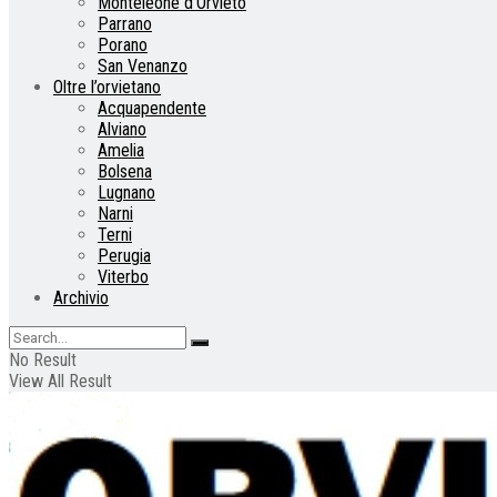
Monteleone d’Orvieto
Parrano
Porano
San Venanzo
Oltre l’orvietano
Acquapendente
Alviano
Amelia
Bolsena
Lugnano
Narni
Terni
Perugia
Viterbo
Archivio
No Result
View All Result