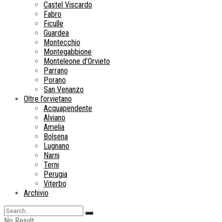
Castel Viscardo
Fabro
Ficulle
Guardea
Montecchio
Montegabbione
Monteleone d’Orvieto
Parrano
Porano
San Venanzo
Oltre l’orvietano
Acquapendente
Alviano
Amelia
Bolsena
Lugnano
Narni
Terni
Perugia
Viterbo
Archivio
No Result