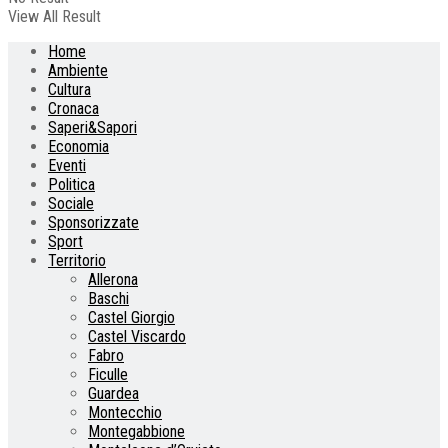
View All Result
Home
Ambiente
Cultura
Cronaca
Saperi&Sapori
Economia
Eventi
Politica
Sociale
Sponsorizzate
Sport
Territorio
Allerona
Baschi
Castel Giorgio
Castel Viscardo
Fabro
Ficulle
Guardea
Montecchio
Montegabbione