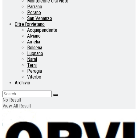
Monteleone d’Orvieto
Parrano
Porano
San Venanzo
Oltre l’orvietano
Acquapendente
Alviano
Amelia
Bolsena
Lugnano
Narni
Terni
Perugia
Viterbo
Archivio
No Result
View All Result