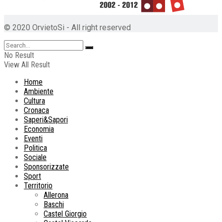
© 2020 OrvietoSi - All right reserved
No Result
View All Result
Home
Ambiente
Cultura
Cronaca
Saperi&Sapori
Economia
Eventi
Politica
Sociale
Sponsorizzate
Sport
Territorio
Allerona
Baschi
Castel Giorgio