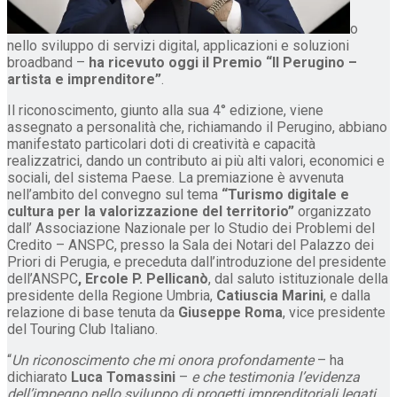
o
nello sviluppo di servizi digital, applicazioni e soluzioni
broadband –
ha ricevuto oggi il Premio “Il Perugino –
artista e imprenditore”
.
Il riconoscimento, giunto alla sua 4° edizione, viene
assegnato a personalità che, richiamando il Perugino, abbiano
manifestato particolari doti di creatività e capacità
realizzatrici, dando un contributo ai più alti valori, economici e
sociali, del sistema Paese. La premiazione è avvenuta
nell’ambito del convegno sul tema
“Turismo digitale e
cultura per la valorizzazione del territorio”
organizzato
dall’ Associazione Nazionale per lo Studio dei Problemi del
Credito – ANSPC, presso la Sala dei Notari del Palazzo dei
Priori di Perugia, e preceduta dall’introduzione del presidente
dell’ANSPC
, Ercole P. Pellicanò
, dal saluto istituzionale della
presidente della Regione Umbria,
Catiuscia Marini
, e dalla
relazione di base tenuta da
Giuseppe Roma
, vice presidente
del Touring Club Italiano.
“
Un riconoscimento che mi onora profondamente
– ha
dichiarato
Luca Tomassini
–
e che testimonia l’evidenza
dell’impegno nello sviluppo di progetti imprenditoriali legati