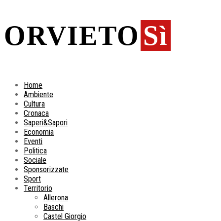
ORVIETO
Sì
Home
Ambiente
Cultura
Cronaca
Saperi&Sapori
Economia
Eventi
Politica
Sociale
Sponsorizzate
Sport
Territorio
Allerona
Baschi
Castel Giorgio