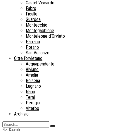
Castel Viscardo
Fabro
Ficulle
Guardea
Montecchio
Montegabbione
Monteleone d’Orvieto
Parrano
Porano
San Venanzo
Oltre l’orvietano
Acquapendente
Alviano
Amelia
Bolsena
Lugnano
Narni
Terni
Perugia
Viterbo
Archivio
No Result