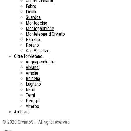
Castel Viscardo
Fabro
Ficulle
Guardea
Montecchio
Montegabbione
Monteleone d’Orvieto
Parrano
Porano
San Venanzo
Oltre l’orvietano
Acquapendente
Alviano
Amelia
Bolsena
Lugnano
Narni
Terni
Perugia
Viterbo
Archivio
© 2020 OrvietoSi - All right reserved