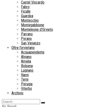
Castel Viscardo
Fabro
Ficulle
Guardea
Montecchio
Montegabbione
Monteleone d’Orvieto
Parrano
Porano
San Venanzo
Oltre l’orvietano
Acquapendente
Alviano
Amelia
Bolsena
Lugnano
Narni
Terni
Perugia
Viterbo
Archivio
No Result