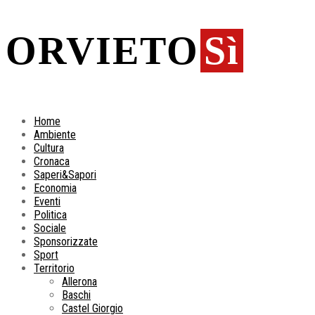
ORVIETO
Sì
Home
Ambiente
Cultura
Cronaca
Saperi&Sapori
Economia
Eventi
Politica
Sociale
Sponsorizzate
Sport
Territorio
Allerona
Baschi
Castel Giorgio