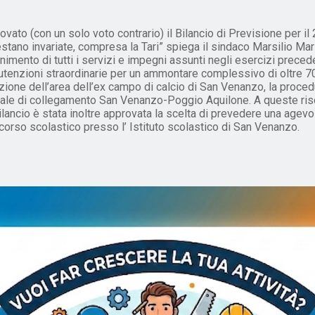
 (con un solo voto contrario) il Bilancio di Previsione per il 2
stano invariate, compresa la Tari” spiega il sindaco Marsilio Mari
imento di tutti i servizi e impegni assunti negli esercizi preced
nutenzioni straordinarie per un ammontare complessivo di oltre 7
icazione dell’area dell’ex campo di calcio di San Venanzo, la proce
nale di collegamento San Venanzo-Poggio Aquilone. A queste risor
ancio è stata inoltre approvata la scelta di prevedere una agevo
 corso scolastico presso l’ Istituto scolastico di San Venanzo.