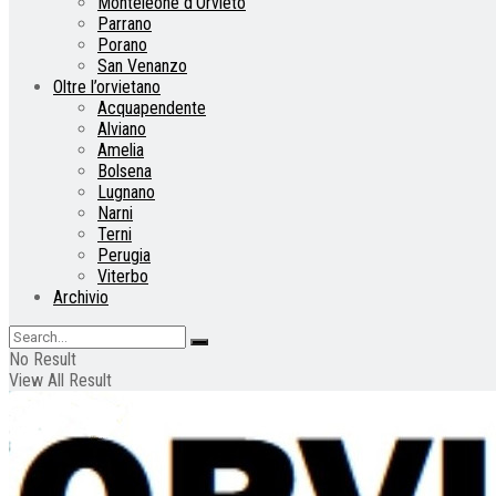
Monteleone d’Orvieto
Parrano
Porano
San Venanzo
Oltre l’orvietano
Acquapendente
Alviano
Amelia
Bolsena
Lugnano
Narni
Terni
Perugia
Viterbo
Archivio
No Result
View All Result