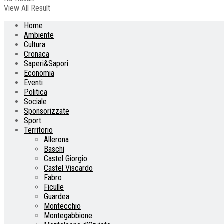
View All Result
Home
Ambiente
Cultura
Cronaca
Saperi&Sapori
Economia
Eventi
Politica
Sociale
Sponsorizzate
Sport
Territorio
Allerona
Baschi
Castel Giorgio
Castel Viscardo
Fabro
Ficulle
Guardea
Montecchio
Montegabbione