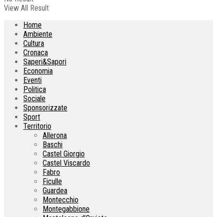
View All Result
Home
Ambiente
Cultura
Cronaca
Saperi&Sapori
Economia
Eventi
Politica
Sociale
Sponsorizzate
Sport
Territorio
Allerona
Baschi
Castel Giorgio
Castel Viscardo
Fabro
Ficulle
Guardea
Montecchio
Montegabbione