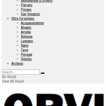
Monteleone d’Orvieto
Parrano
Porano
San Venanzo
Oltre l’orvietano
Acquapendente
Alviano
Amelia
Bolsena
Lugnano
Narni
Terni
Perugia
Viterbo
Archivio
No Result
View All Result