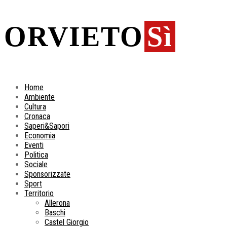
ORVIETO
Sì
Home
Ambiente
Cultura
Cronaca
Saperi&Sapori
Economia
Eventi
Politica
Sociale
Sponsorizzate
Sport
Territorio
Allerona
Baschi
Castel Giorgio