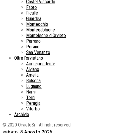
Castel Viscardo
Fabro
Ficulle
Guardea
Montecchio
Montegabbione
Monteleone d’Orvieto
Parrano
Porano
San Venanzo
Oltre l’orvietano
Acquapendente
Alviano
Amelia
Bolsena
Lugnano
Narni
Terni
Perugia
Viterbo
Archivio
© 2020 OrvietoSi - All right reserved
sabato, 8 Agosto 2026