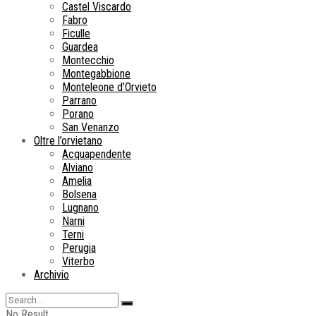
Castel Viscardo
Fabro
Ficulle
Guardea
Montecchio
Montegabbione
Monteleone d’Orvieto
Parrano
Porano
San Venanzo
Oltre l’orvietano
Acquapendente
Alviano
Amelia
Bolsena
Lugnano
Narni
Terni
Perugia
Viterbo
Archivio
No Result