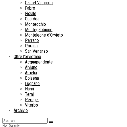
Castel Viscardo
Fabro
Ficulle
Guardea
Montecchio
Montegabbione
Monteleone d’Orvieto
Parrano
Porano
San Venanzo
Oltre l’orvietano
Acquapendente
Alviano
Amelia
Bolsena
Lugnano
Narni
Terni
Perugia
Viterbo
Archivio
No Result