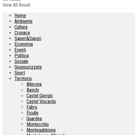
View All Result
Home
Ambiente
Cultura
Cronaca
Saperi&Sapori
Economia
Eventi
Politica
Sociale
Sponsorizzate
Sport
Territorio
Allerona
Baschi
Castel Giorgio
Castel Viscardo
Fabro
Ficulle
Guardea
Montecchio
Montegabbione