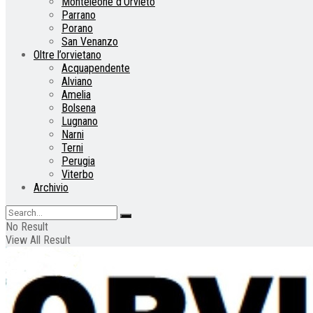
Monteleone d’Orvieto
Parrano
Porano
San Venanzo
Oltre l’orvietano
Acquapendente
Alviano
Amelia
Bolsena
Lugnano
Narni
Terni
Perugia
Viterbo
Archivio
No Result
View All Result