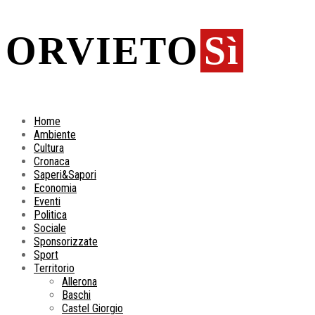
ORVIETO
Sì
Home
Ambiente
Cultura
Cronaca
Saperi&Sapori
Economia
Eventi
Politica
Sociale
Sponsorizzate
Sport
Territorio
Allerona
Baschi
Castel Giorgio