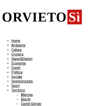
ORVIETO
Sì
Home
Ambiente
Cultura
Cronaca
Saperi&Sapori
Economia
Eventi
Politica
Sociale
Sponsorizzate
Sport
Territorio
Allerona
Baschi
Castel Giorgio