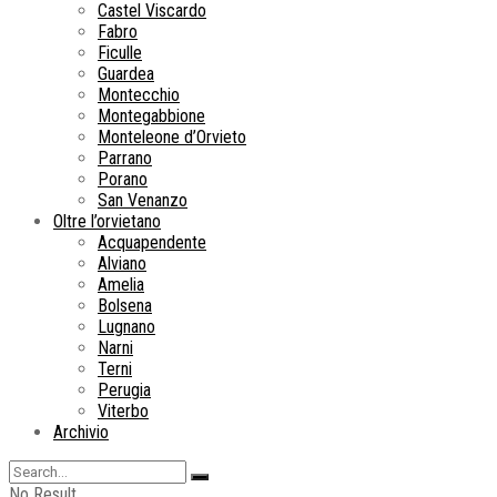
Castel Viscardo
Fabro
Ficulle
Guardea
Montecchio
Montegabbione
Monteleone d’Orvieto
Parrano
Porano
San Venanzo
Oltre l’orvietano
Acquapendente
Alviano
Amelia
Bolsena
Lugnano
Narni
Terni
Perugia
Viterbo
Archivio
No Result