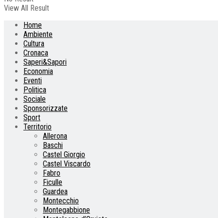
View All Result
Home
Ambiente
Cultura
Cronaca
Saperi&Sapori
Economia
Eventi
Politica
Sociale
Sponsorizzate
Sport
Territorio
Allerona
Baschi
Castel Giorgio
Castel Viscardo
Fabro
Ficulle
Guardea
Montecchio
Montegabbione