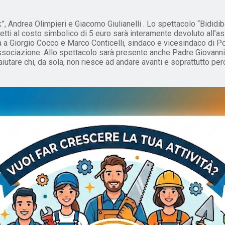
drea Olimpieri e Giacomo Giulianelli . Lo spettacolo “Bididibo
glietti al costo simbolico di 5 euro sarà interamente devoluto all’
a a Giorgio Cocco e Marco Conticelli, sindaco e vicesindaco di Pora
’Associazione. Allo spettacolo sarà presente anche Padre Giovann
utare chi, da sola, non riesce ad andare avanti e soprattutto perc