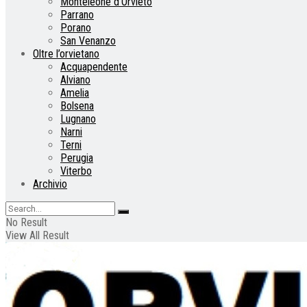
Monteleone d’Orvieto
Parrano
Porano
San Venanzo
Oltre l’orvietano
Acquapendente
Alviano
Amelia
Bolsena
Lugnano
Narni
Terni
Perugia
Viterbo
Archivio
No Result
View All Result