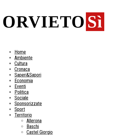
ORVIETO
Sì
Home
Ambiente
Cultura
Cronaca
Saperi&Sapori
Economia
Eventi
Politica
Sociale
Sponsorizzate
Sport
Territorio
Allerona
Baschi
Castel Giorgio