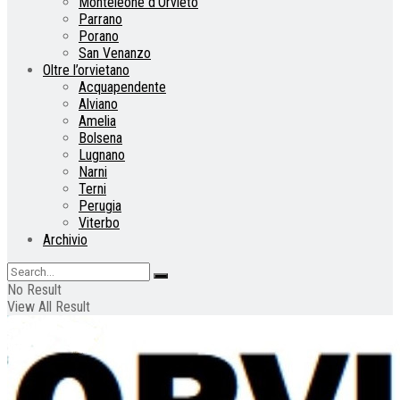
Monteleone d’Orvieto
Parrano
Porano
San Venanzo
Oltre l’orvietano
Acquapendente
Alviano
Amelia
Bolsena
Lugnano
Narni
Terni
Perugia
Viterbo
Archivio
No Result
View All Result