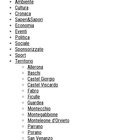
Ambiente
Cultura
Cronaca
Saperi&Sapori
Economia
Eventi
Politica
Sociale
Sponsorizzate
Sport
Territorio
Allerona
Baschi
Castel Giorgio
Castel Viscardo
Fabro
Ficulle
Guardea
Montecchio
Montegabbione
Monteleone d’Orvieto
Parrano
Porano
San Venanzo