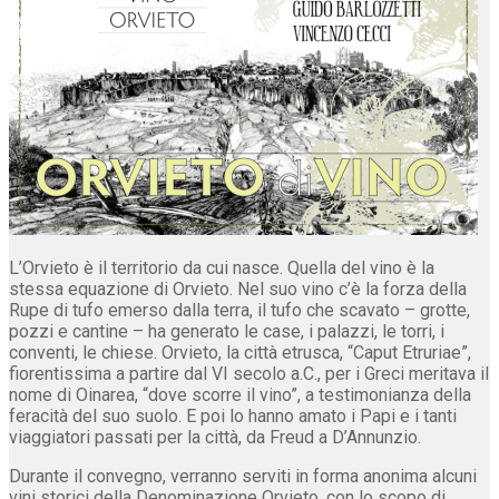
L’Orvieto è il territorio da cui nasce. Quella del vino è la
stessa equazione di Orvieto. Nel suo vino c’è la forza della
Rupe di tufo emerso dalla terra, il tufo che scavato – grotte,
pozzi e cantine – ha generato le case, i palazzi, le torri, i
conventi, le chiese. Orvieto, la città etrusca, “Caput Etruriae”,
fiorentissima a partire dal VI secolo a.C., per i Greci meritava il
nome di Oinarea, “dove scorre il vino”, a testimonianza della
feracità del suo suolo. E poi lo hanno amato i Papi e i tanti
viaggiatori passati per la città, da Freud a D’Annunzio.
Durante il convegno, verranno serviti in forma anonima alcuni
vini storici della Denominazione Orvieto, con lo scopo di