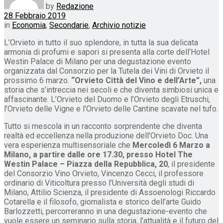
by
Redazione
28 Febbraio 2019
in
Economia
,
Secondarie
,
Archivio notizie
L’Orvieto in tutto il suo splendore, in tutta la sua delicata
armonia di profumi e sapori si presenta alla corte dell’Hotel
Westin Palace di Milano per una degustazione evento
organizzata dal Consorzio per la Tutela dei Vini di Orvieto il
prossimo 6 marzo.
“Orvieto Città del Vino e dell’Arte”,
una
storia che s’intreccia nei secoli e che diventa simbiosi unica e
affascinante. L’Orvieto del Duomo e l’Orvieto degli Etruschi,
l’Orvieto delle Vigne e l’Orvieto delle Cantine scavate nel tufo.
Tutto si mescola in un racconto sorprendente che diventa
realtà ed eccellenza nella produzione dell’Orvieto Doc. Una
vera esperienza multisensoriale che
Mercoledì 6 Marzo a
Milano, a partire dalle ore 17.30, presso Hotel The
Westin Palace – Piazza della Repubblica, 20
, il presidente
del Consorzio Vino Orvieto, Vincenzo Cecci, il professore
ordinario di Viticoltura presso l’Università degli studi di
Milano, Attilio Scienza, il presidente di Assoenologi Riccardo
Cotarella e il filosofo, giornalista e storico dell’arte Guido
Barlozzetti, percorreranno in una degustazione-evento che
vuole essere un seminario sulla storia, l’attualità e il futuro del