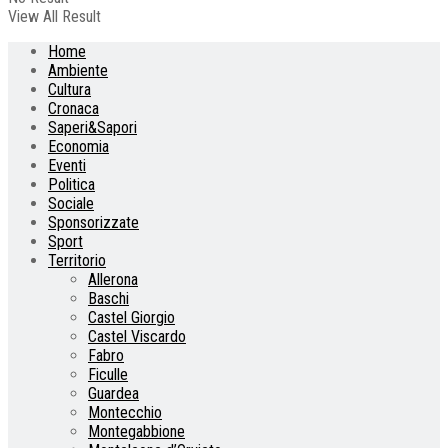
View All Result
Home
Ambiente
Cultura
Cronaca
Saperi&Sapori
Economia
Eventi
Politica
Sociale
Sponsorizzate
Sport
Territorio
Allerona
Baschi
Castel Giorgio
Castel Viscardo
Fabro
Ficulle
Guardea
Montecchio
Montegabbione