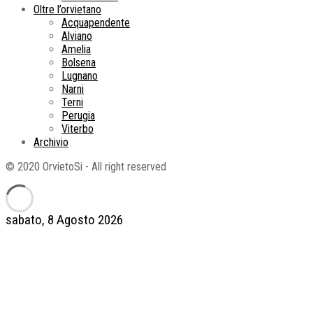
Oltre l’orvietano
Acquapendente
Alviano
Amelia
Bolsena
Lugnano
Narni
Terni
Perugia
Viterbo
Archivio
© 2020 OrvietoSi - All right reserved
sabato, 8 Agosto 2026