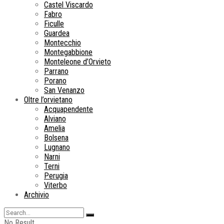
Castel Viscardo
Fabro
Ficulle
Guardea
Montecchio
Montegabbione
Monteleone d’Orvieto
Parrano
Porano
San Venanzo
Oltre l’orvietano
Acquapendente
Alviano
Amelia
Bolsena
Lugnano
Narni
Terni
Perugia
Viterbo
Archivio
No Result