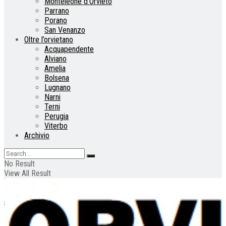
Monteleone d’Orvieto
Parrano
Porano
San Venanzo
Oltre l’orvietano
Acquapendente
Alviano
Amelia
Bolsena
Lugnano
Narni
Terni
Perugia
Viterbo
Archivio
No Result
View All Result