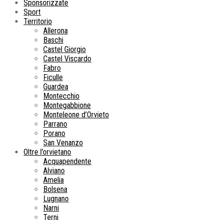
Sponsorizzate
Sport
Territorio
Allerona
Baschi
Castel Giorgio
Castel Viscardo
Fabro
Ficulle
Guardea
Montecchio
Montegabbione
Monteleone d’Orvieto
Parrano
Porano
San Venanzo
Oltre l’orvietano
Acquapendente
Alviano
Amelia
Bolsena
Lugnano
Narni
Terni