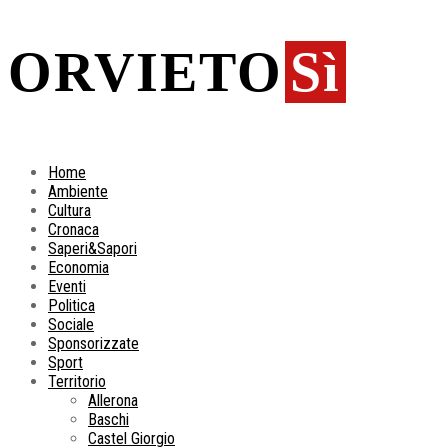
ORVIETO
Sì
Home
Ambiente
Cultura
Cronaca
Saperi&Sapori
Economia
Eventi
Politica
Sociale
Sponsorizzate
Sport
Territorio
Allerona
Baschi
Castel Giorgio