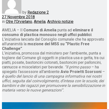
by
Redazione 2
27 Novembre 2018
in
Otre l'Orvietano
,
Amelia
,
Archivio notizie
AMELIA – Il
Comune di Amelia
punta ad
eliminare il
consumo di plastica monouso negli uffici pubblici
.
L’iniziativa lanciata dal Consiglio comunale che ha approvato
all’unanimità la
mozione del M5S su “Plastic Free
Challenge”
.
L’iniziativa, promossa dal ministero per l’ambiente, punta a
togliere dal Comune gli oggetti in plastica usa e getta, tra cui
piatti, posate, bastoncini cotonati, bastoncini per palloncini,
cannucce e miscelatori per bevande.
“Il primo passo
– ha
spiegato l’assessore all’ambiente
Avio Proietti Scorsoni
–
è quello del lancio di una campagna informativa nei nostri
uffici, seguita dal coinvolgimento, d’intesa con le scuole, dei
bambini e dei ragazzi per promuovere la sensibilizzazione in
materia verso le nuove generazioni”.