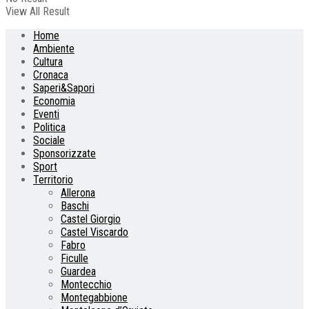
View All Result
Home
Ambiente
Cultura
Cronaca
Saperi&Sapori
Economia
Eventi
Politica
Sociale
Sponsorizzate
Sport
Territorio
Allerona
Baschi
Castel Giorgio
Castel Viscardo
Fabro
Ficulle
Guardea
Montecchio
Montegabbione