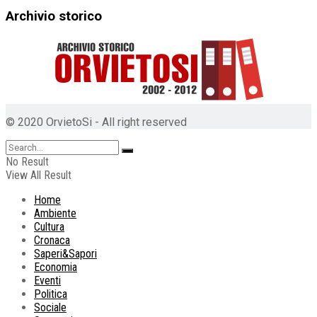
Archivio storico
© 2020 OrvietoSi - All right reserved
No Result
View All Result
Home
Ambiente
Cultura
Cronaca
Saperi&Sapori
Economia
Eventi
Politica
Sociale