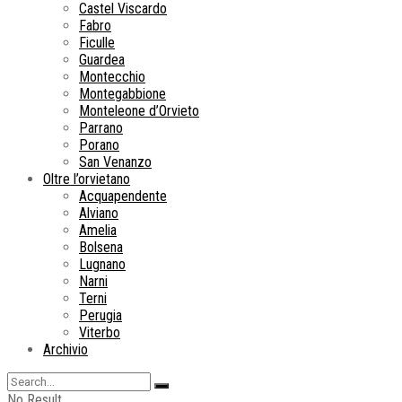
Castel Viscardo
Fabro
Ficulle
Guardea
Montecchio
Montegabbione
Monteleone d’Orvieto
Parrano
Porano
San Venanzo
Oltre l’orvietano
Acquapendente
Alviano
Amelia
Bolsena
Lugnano
Narni
Terni
Perugia
Viterbo
Archivio
No Result