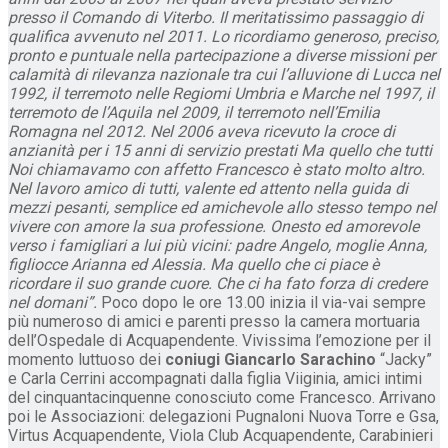
presso il Comando di Viterbo. Il meritatissimo passaggio di
qualifica avvenuto nel 2011. Lo ricordiamo generoso, preciso,
pronto e puntuale nella partecipazione a diverse missioni per
calamità di rilevanza nazionale tra cui l’alluvione di Lucca nel
1992, il terremoto nelle Regiomi Umbria e Marche nel 1997, il
terremoto de l’Aquila nel 2009, il terremoto nell’Emilia
Romagna nel 2012. Nel 2006 aveva ricevuto la croce di
anzianità per i 15 anni di servizio prestati Ma quello che tutti
Noi chiamavamo con affetto Francesco è stato molto altro.
Nel lavoro amico di tutti, valente ed attento nella guida di
mezzi pesanti, semplice ed amichevole allo stesso tempo nel
vivere con amore la sua professione. Onesto ed amorevole
verso i famigliari a lui più vicini: padre Angelo, moglie Anna,
figliocce Arianna ed Alessia. Ma quello che ci piace è
ricordare il suo grande cuore. Che ci ha fato forza di credere
nel domani”.
Poco dopo le ore 13.00 inizia il via-vai sempre
più numeroso di amici e parenti presso la camera mortuaria
dell’Ospedale di Acquapendente. Vivissima l’emozione per il
momento luttuoso dei
coniugi Giancarlo Sarachino
“Jacky”
e Carla Cerrini accompagnati dalla figlia Viiginia, amici intimi
del cinquantacinquenne conosciuto come Francesco. Arrivano
poi le Associazioni: delegazioni Pugnaloni Nuova Torre e Gsa,
Virtus Acquapendente, Viola Club Acquapendente, Carabinieri