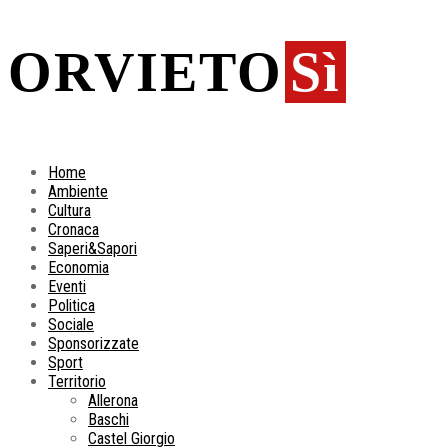
ORVIETO
Sì
Home
Ambiente
Cultura
Cronaca
Saperi&Sapori
Economia
Eventi
Politica
Sociale
Sponsorizzate
Sport
Territorio
Allerona
Baschi
Castel Giorgio