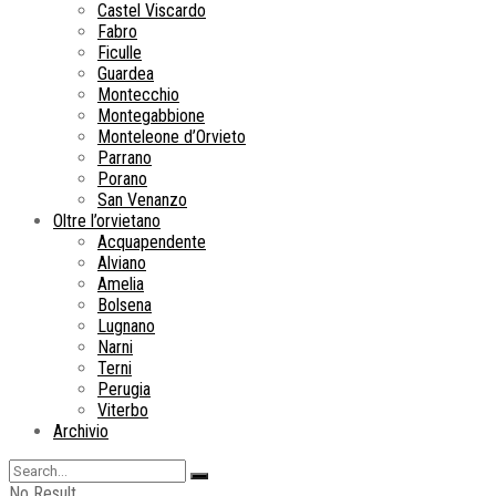
Castel Viscardo
Fabro
Ficulle
Guardea
Montecchio
Montegabbione
Monteleone d’Orvieto
Parrano
Porano
San Venanzo
Oltre l’orvietano
Acquapendente
Alviano
Amelia
Bolsena
Lugnano
Narni
Terni
Perugia
Viterbo
Archivio
No Result