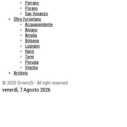
Parrano
Porano
San Venanzo
Oltre l’orvietano
Acquapendente
Alviano
Amelia
Bolsena
Lugnano
Narni
Terni
Perugia
Viterbo
Archivio
© 2020 OrvietoSi - All right reserved
venerdì, 7 Agosto 2026