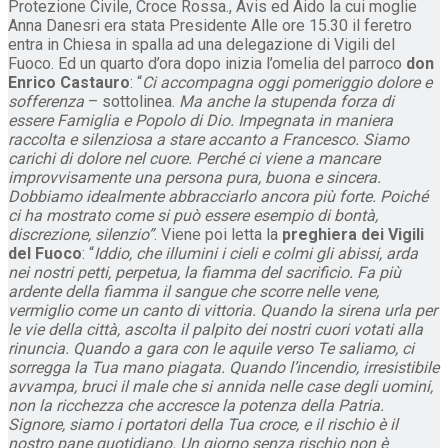
Protezione Civile, Croce Rossa., Avis ed Aido la cui moglie
Anna Danesri era stata Presidente Alle ore 15.30 il feretro
entra in Chiesa in spalla ad una delegazione di Vigili del
Fuoco. Ed un quarto d’ora dopo inizia l’omelia del parroco
don
Enrico Castauro
: “
Ci accompagna oggi pomeriggio dolore e
sofferenza
– sottolinea.
Ma anche la stupenda forza di
essere Famiglia e Popolo di Dio. Impegnata in maniera
raccolta e silenziosa a stare accanto a Francesco. Siamo
carichi di dolore nel cuore. Perché ci viene a mancare
improvvisamente una persona pura, buona e sincera.
Dobbiamo idealmente abbracciarlo ancora più forte. Poiché
ci ha mostrato come si può essere esempio di bontà,
discrezione, silenzio”
. Viene poi letta la
preghiera dei Vigili
del Fuoco
: “
Iddio, che illumini i cieli e colmi gli abissi, arda
nei nostri petti, perpetua, la fiamma del sacrificio. Fa più
ardente della fiamma il sangue che scorre nelle vene,
vermiglio come un canto di vittoria. Quando la sirena urla per
le vie della città, ascolta il palpito dei nostri cuori votati alla
rinuncia. Quando a gara con le aquile verso Te saliamo, ci
sorregga la Tua mano piagata. Quando l’incendio, irresistibile
avvampa, bruci il male che si annida nelle case degli uomini,
non la ricchezza che accresce la potenza della Patria.
Signore, siamo i portatori della Tua croce, e il rischio è il
nostro pane quotidiano. Un giorno senza rischio non è