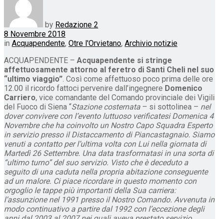
by
Redazione 2
8 Novembre 2018
in
Acquapendente
,
Otre l'Orvietano
,
Archivio notizie
ACQUAPENDENTE –
Acquapendente si stringe
affettuosamente attorno al feretro di Santi Cheli nel suo
“ultimo viaggio”
. Così come affettuoso poco prima delle ore
12.00 il ricordo fattoci pervenire dall’ingegnere
Domenico
Carriero
, vice comandante del Comando provinciale dei Vigili
del Fuoco di Siena “
Stazione costernata
– si sottolinea –
nel
dover convivere con l’evento luttuoso verificatesi Domenica 4
Novembre che ha coinvolto un Nostro Capo Squadra Esperto
in servizio presso il Distaccamento di Piancastagnaio. Siamo
venuti a contatto per l’ultima volta con Lui nella giornata di
Martedì 26 Settembre. Una data trasformatasi in una sorta di
“ultimo turno” del suo servizio. Visto che è deceduto a
seguito di una caduta nella propria abitazione conseguente
ad un malore. Ci piace ricordare in questo momento con
orgoglio le tappe più importanti della Sua carriera:
l’assunzione nel 1991 presso il Nostro Comando. Avvenuta in
modo continuativo a partire dal 1992 con l’eccezione degli
anni dal 2003 al 2007 nei quali aveva prestato servizio