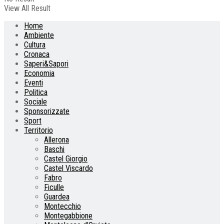
View All Result
Home
Ambiente
Cultura
Cronaca
Saperi&Sapori
Economia
Eventi
Politica
Sociale
Sponsorizzate
Sport
Territorio
Allerona
Baschi
Castel Giorgio
Castel Viscardo
Fabro
Ficulle
Guardea
Montecchio
Montegabbione