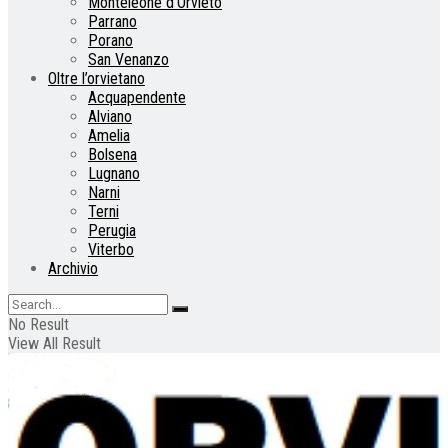
Monteleone d’Orvieto
Parrano
Porano
San Venanzo
Oltre l’orvietano
Acquapendente
Alviano
Amelia
Bolsena
Lugnano
Narni
Terni
Perugia
Viterbo
Archivio
No Result
View All Result