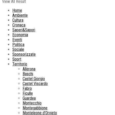
View All Result
Home
Ambiente
Cultura
Cronaca
Saperi&Sapori
Economia
Eventi
Politica
Sociale
Sponsorizzate
Sport
Territorio
Allerona
Baschi
Castel Giorgio
Castel Viscardo
Fabro
Ficulle
Guardea
Montecchio
Montegabbione
Monteleone d’Orvieto