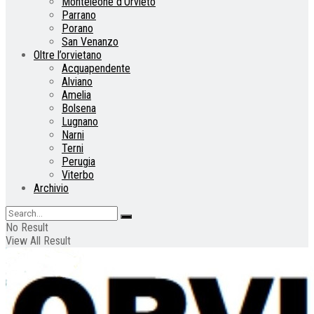
Monteleone d’Orvieto
Parrano
Porano
San Venanzo
Oltre l’orvietano
Acquapendente
Alviano
Amelia
Bolsena
Lugnano
Narni
Terni
Perugia
Viterbo
Archivio
No Result
View All Result