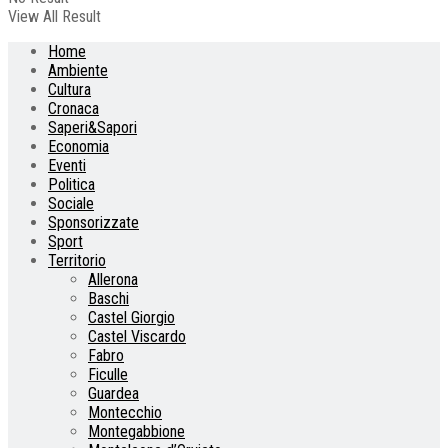
View All Result
Home
Ambiente
Cultura
Cronaca
Saperi&Sapori
Economia
Eventi
Politica
Sociale
Sponsorizzate
Sport
Territorio
Allerona
Baschi
Castel Giorgio
Castel Viscardo
Fabro
Ficulle
Guardea
Montecchio
Montegabbione