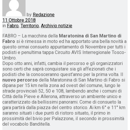
by
Redazione
11 Ottobre 2018
in
Fabro
,
Territorio
,
Archivio notizie
FABRO – La macchina della
Maratonina di San Martino di
Fabro
si è rimessa in moto ed ha apportato una bella novità a
questo ormai consueto appuntamento di Novembre per tutti i
podisti e penultima tappa Circuito AVIS Interregionale Tosco-
Umbro.
Dopo otto anni, infatti, cambia il percorso e gli organizzatori
sono certi che saprà conquistare sia gli affezionati che i
podisti che la conosceranno quest’anno per la prima volta. Il
nuovo percorso
della Maratonina di San Martino di Fabro si
dipana per 15 km nella zona ad ovest del comune, lungo le
strade provinciali 52, 50 e 108, lambendo anche i comuni di
Città della Pieve e Allerona, attraverso un ambiente unico e
caratterizzato da bellissimi panorami. Come di consueto la
gara partirà dalla piazza del centro storico. Ai km 6° e 11° km
saranno situati i due punti di ristoro situato, il primo in
prossimità del bivio per Palazzone, il secondo in prossimità
del vocabolo Banditella.