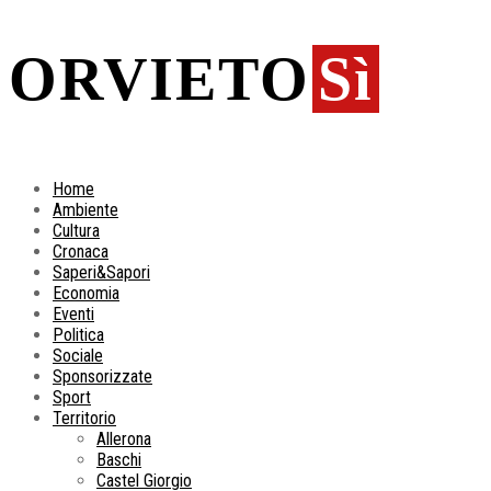
ORVIETO
Sì
Home
Ambiente
Cultura
Cronaca
Saperi&Sapori
Economia
Eventi
Politica
Sociale
Sponsorizzate
Sport
Territorio
Allerona
Baschi
Castel Giorgio