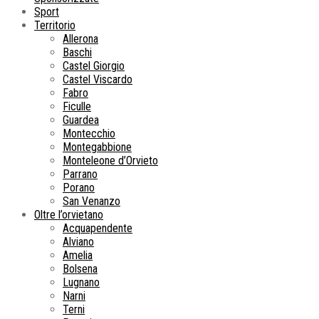
Sport
Territorio
Allerona
Baschi
Castel Giorgio
Castel Viscardo
Fabro
Ficulle
Guardea
Montecchio
Montegabbione
Monteleone d’Orvieto
Parrano
Porano
San Venanzo
Oltre l’orvietano
Acquapendente
Alviano
Amelia
Bolsena
Lugnano
Narni
Terni