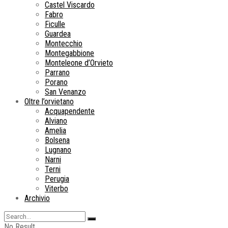
Castel Viscardo
Fabro
Ficulle
Guardea
Montecchio
Montegabbione
Monteleone d’Orvieto
Parrano
Porano
San Venanzo
Oltre l’orvietano
Acquapendente
Alviano
Amelia
Bolsena
Lugnano
Narni
Terni
Perugia
Viterbo
Archivio
No Result