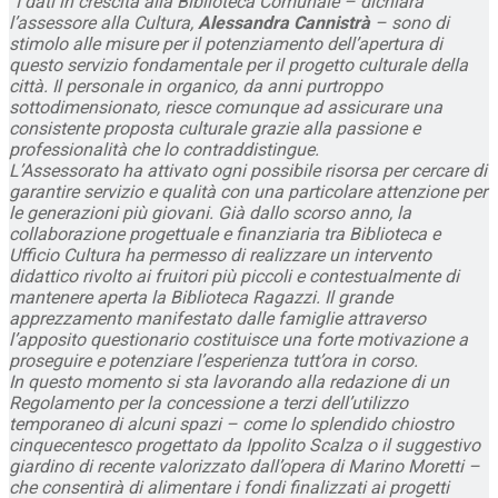
“I dati in crescita alla Biblioteca Comunale – dichiara
l’assessore alla Cultura,
Alessandra Cannistrà
– sono di
stimolo alle misure per il potenziamento dell’apertura di
questo servizio fondamentale per il progetto culturale della
città. Il personale in organico, da anni purtroppo
sottodimensionato, riesce comunque ad assicurare una
consistente proposta culturale grazie alla passione e
professionalità che lo contraddistingue.
L’Assessorato ha attivato ogni possibile risorsa per cercare di
garantire servizio e qualità con una particolare attenzione per
le generazioni più giovani. Già dallo scorso anno, la
collaborazione progettuale e finanziaria tra Biblioteca e
Ufficio Cultura ha permesso di realizzare un intervento
didattico rivolto ai fruitori più piccoli e contestualmente di
mantenere aperta la Biblioteca Ragazzi. Il grande
apprezzamento manifestato dalle famiglie attraverso
l’apposito questionario costituisce una forte motivazione a
proseguire e potenziare l’esperienza tutt’ora in corso.
In questo momento si sta lavorando alla redazione di un
Regolamento per la concessione a terzi dell’utilizzo
temporaneo di alcuni spazi – come lo splendido chiostro
cinquecentesco progettato da Ippolito Scalza o il suggestivo
giardino di recente valorizzato dall’opera di Marino Moretti –
che consentirà di alimentare i fondi finalizzati ai progetti