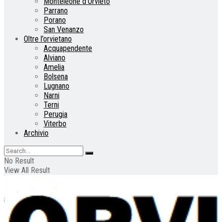
Monteleone d’Orvieto
Parrano
Porano
San Venanzo
Oltre l’orvietano
Acquapendente
Alviano
Amelia
Bolsena
Lugnano
Narni
Terni
Perugia
Viterbo
Archivio
No Result
View All Result