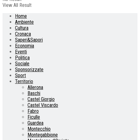
View All Result
Home
Ambiente
Cultura
Cronaca
Saperi&Sapori
Economia
Eventi
Politica
Sociale
Sponsorizzate
Sport
Territorio
Allerona
Baschi
Castel Giorgio
Castel Viscardo
Fabro
Ficulle
Guardea
Montecchio
Montegabbione