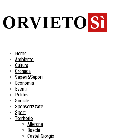
ORVIETO
Sì
Home
Ambiente
Cultura
Cronaca
Saperi&Sapori
Economia
Eventi
Politica
Sociale
Sponsorizzate
Sport
Territorio
Allerona
Baschi
Castel Giorgio