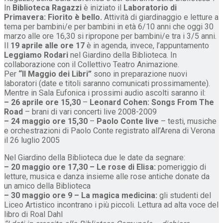
In
Biblioteca Ragazzi
è iniziato il
Laboratorio di
Primavera: Fiorito è bello.
Attività di giardinaggio e letture a
tema per bambini/e per bambini in età 6/10 anni che oggi 30
marzo alle ore 16,30 si ripropone per bambini/e tra i 3/5 anni.
Il
19 aprile alle ore 17
è in agenda, invece, l’appuntamento
Leggiamo Rodari
nel Giardino della Biblioteca. In
collaborazione con il Collettivo Teatro Animazione.
Per
“Il Maggio dei Libri”
sono in preparazione nuovi
laboratori (date e titoli saranno comunicati prossimamente).
Mentre in Sala Eufonica i prossimi audio ascolti saranno il:
– 26 aprile ore 15,30
–
Leonard Cohen: Songs From The
Road
– brani di vari concerti live 2008-2009
– 24 maggio ore 15,30
–
Paolo Conte live
– testi, musiche
e orchestrazioni di Paolo Conte registrato all’Arena di Verona
il 26 luglio 2005
Nel Giardino della Biblioteca due le date da segnare:
– 20 maggio ore 17,30 – Le rose di Elisa:
pomeriggio di
letture, musica e danza insieme alle rose antiche donate da
un amico della Biblioteca
– 30 maggio ore 9 – La magica medicina:
gli studenti del
Liceo Artistico incontrano i più piccoli. Lettura ad alta voce del
libro di Roal Dahl