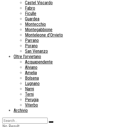
Castel Viscardo
Fabro
Ficulle
Guardea
Montecchio
Montegabbione
Monteleone d’Orvieto
Parrano
Porano
San Venanzo
Oltre l’orvietano
Acquapendente
Alviano
Amelia
Bolsena
Lugnano
Narni
Terni
Perugia
Viterbo
Archivio
No Result