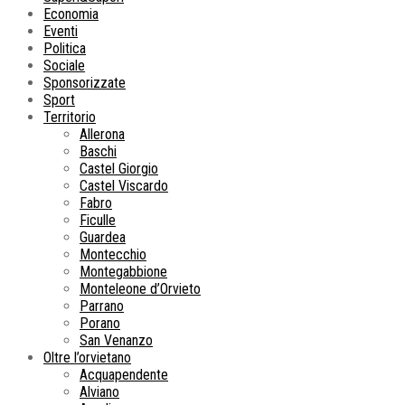
Economia
Eventi
Politica
Sociale
Sponsorizzate
Sport
Territorio
Allerona
Baschi
Castel Giorgio
Castel Viscardo
Fabro
Ficulle
Guardea
Montecchio
Montegabbione
Monteleone d’Orvieto
Parrano
Porano
San Venanzo
Oltre l’orvietano
Acquapendente
Alviano