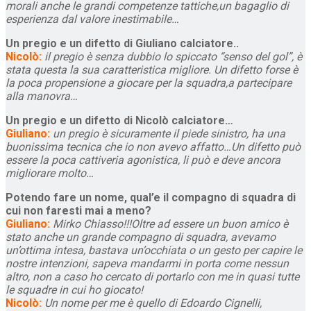
morali anche le grandi competenze tattiche,un bagaglio di
esperienza dal valore inestimabile…
Un pregio e un difetto di Giuliano calciatore..
Nicolò:
il pregio è senza dubbio lo spiccato “senso del gol”, è
stata questa la sua caratteristica migliore. Un difetto forse è
la poca propensione a giocare per la squadra,a partecipare
alla manovra…
Un pregio e un difetto di Nicolò calciatore…
Giuliano:
un pregio è sicuramente il piede sinistro, ha una
buonissima tecnica che io non avevo affatto…Un difetto può
essere la poca cattiveria agonistica, li può e deve ancora
migliorare molto…
Potendo fare un nome, qual’e il compagno di squadra di
cui non faresti mai a meno?
Giuliano:
Mirko Chiasso!!!Oltre ad essere un buon amico è
stato anche un grande compagno di squadra, avevamo
un’ottima intesa, bastava un’occhiata o un gesto per capire le
nostre intenzioni, sapeva mandarmi in porta come nessun
altro, non a caso ho cercato di portarlo con me in quasi tutte
le squadre in cui ho giocato!
Nicolò:
Un nome per me è quello di Edoardo Cignelli,