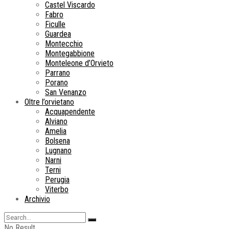
Castel Viscardo
Fabro
Ficulle
Guardea
Montecchio
Montegabbione
Monteleone d’Orvieto
Parrano
Porano
San Venanzo
Oltre l’orvietano
Acquapendente
Alviano
Amelia
Bolsena
Lugnano
Narni
Terni
Perugia
Viterbo
Archivio
No Result