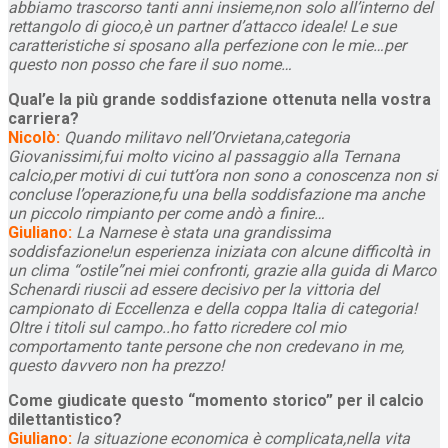
abbiamo trascorso tanti anni insieme,non solo all’interno del
rettangolo di gioco,è un partner d’attacco ideale! Le sue
caratteristiche si sposano alla perfezione con le mie…per
questo non posso che fare il suo nome…
Qual’e la più grande soddisfazione ottenuta nella vostra
carriera?
Nicolò:
Quando militavo nell’Orvietana,categoria
Giovanissimi,fui molto vicino al passaggio alla Ternana
calcio,per motivi di cui tutt’ora non sono a conoscenza non si
concluse l’operazione,fu una bella soddisfazione ma anche
un piccolo rimpianto per come andò a finire…
Giuliano:
La Narnese è stata una grandissima
soddisfazione!un esperienza iniziata con alcune difficoltà in
un clima “ostile”nei miei confronti, grazie alla guida di Marco
Schenardi riuscii ad essere decisivo per la vittoria del
campionato di Eccellenza e della coppa Italia di categoria!
Oltre i titoli sul campo..ho fatto ricredere col mio
comportamento tante persone che non credevano in me,
questo davvero non ha prezzo!
Come giudicate questo “momento storico” per il calcio
dilettantistico?
Giuliano:
la situazione economica è complicata,nella vita