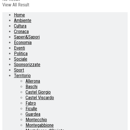
View All Result
Home
Ambiente
Cultura
Cronaca
Saperi&Sapori
Economia
Eventi
Politica
Sociale
Sponsorizzate
Sport
Territorio
Allerona
Baschi
Castel Giorgio
Castel Viscardo
Fabro
Ficulle
Guardea
Montecchio
Montegabbione