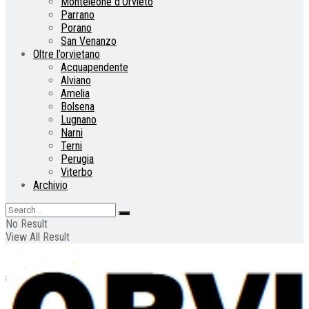
Monteleone d’Orvieto
Parrano
Porano
San Venanzo
Oltre l’orvietano
Acquapendente
Alviano
Amelia
Bolsena
Lugnano
Narni
Terni
Perugia
Viterbo
Archivio
No Result
View All Result