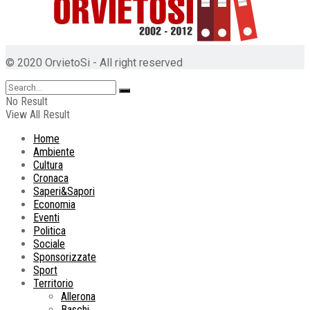
© 2020 OrvietoSi - All right reserved
No Result
View All Result
Home
Ambiente
Cultura
Cronaca
Saperi&Sapori
Economia
Eventi
Politica
Sociale
Sponsorizzate
Sport
Territorio
Allerona
Baschi