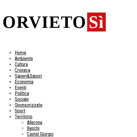
ORVIETO
Sì
Home
Ambiente
Cultura
Cronaca
Saperi&Sapori
Economia
Eventi
Politica
Sociale
Sponsorizzate
Sport
Territorio
Allerona
Baschi
Castel Giorgio