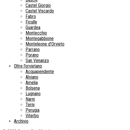
Castel Giorgio
Castel Viscardo
Fabro
Ficulle
Guardea
Montecchio
Montegabbione
Monteleone d’Orvieto
Parrano
Porano
San Venanzo
Oltre l’orvietano
Acquapendente
Alviano
Amelia
Bolsena
Lugnano
Narni
Terni
Perugia
Viterbo
Archivio