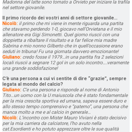
Madonna del latte sono tornato a Orvieto per iniziare la trafila
nel settore giovanile.
Il primo ricordo dei vostri anni di settore giovanile…
Nicolò:
il primo che mi viene in mente riguarda una partita
che stavamo perdendo 1-0, giocavo nell’Orvietana e il mio
allenatore era Gigi Simonetti. Quel giorno riuscii con una
doppietta a ribaltare il risultato e a far felice mia madre
Sabrina e mio nonno Gilberto che in quell’occasione erano
seduti in tribuna! Fu una giornata davvero emozionante!
Giuliano:
credo fosse il 1979…in una partita fra 2 selezioni
locali riuscii a segnare 12 gol in un solo incontro….veramente
una grande soddisfazione!
C’è una persona a cui vi sentite di dire “grazie”, sempre
legata al mondo del calcio?
Giuliano:
C’e una persona e risponde al nome di Antonio
Tito…un uomo con la U maiuscola che è stato fondamentale
per la mia crescita sportiva ed umana, sapeva essere duro e
allo stesso tempo comprensivo e “paterno”, una persona che
manca molto a me e al calcio in generale…
Nicolò:
L’incontro con Mister Mauro Viviani è stato decisivo
per la mia carriera da calciatore, l’ho avuto nella
cat.Esordienti e ho potuto apprezzare oltre le sue qualità