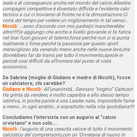
reale e di conseguenza anche nel mondo del calcio.Allestire
compagini competitive è diventato difficile e l’evidente calo
tecnico a cui ci troviamo di fronte ne è la dimostrazione.Ci
vorrà del tempo per vedere un miglioramento in tal senso…
Nicolò:
…sono d’accordo con mio padre(ci mancherebbe
altro!!!!!)e aggiungo che anche a livello giovanile si fa fatica
nel tirar fuori giovani di talento,forse perché non ci si punta
realmente o forse perché la passione per questo sport
meraviglioso sta venendo meno anche nelle nuove leve,che
dovrebbero far da traino per tutto il movimento,specie in
periodi così difficili da affrontare dal punto di vista
economico.
Se Sabrina (moglie di Giuliano e madre di Nicolò), fosse
un calciatore, chi sarebbe?
Giuliano e Nicolò:
All’unanimità…Gennaro “ringhio” Gattuso!
Ha grinta da vendere, è molto caparbia e allo stesso tempo
istintiva, in poche parole è una Leader nata, impossibile farne
a meno…in ogni ambito…e soprattutto nella vita quotidiana!!!!
Concludiamo l’intervista con un augurio al “calcio
orvietano” e non solo….
Nicolò:
l’augurio di una crescita veloce di tutto il movimento
calcistico del comprensorio,con un ‘Orvietana di nuovo in